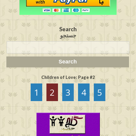
Search
جستجو
Children of Love: Page #2
1
2
3
4
5