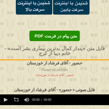
PDF متن پیام در فرمت
فایل متن «پندار کمال بدترین بیماری بشر است» -
خانم دیبا از کرج
حضور - آقای فرشاد از خوزستان
Posted 03-29-2024
حضور - آقای فرشاد از خوزستان
فایل صوتی « حضور» - آقای فرشاد از خوزستان
0
seconds
00:00
00:00
of
0