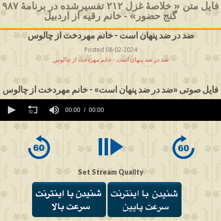
فایل متن « خلاصۀ غزل ۲۱۲ تفسیرشده در برنامۀ ۹۸۷
گنج حضور» - خانم رقیه از اردبیل
ضد در ضد پنهان است - خانم مهردخت از چالوس
Posted 08-02-2024
ضد در ضد پنهان است - خانم مهردخت از چالوس
فایل صوتی «ضد در ضد پنهان است» - خانم مهردخت از چالوس
0
seconds
00:00
00:00
of
0
seconds
Set Stream Quality