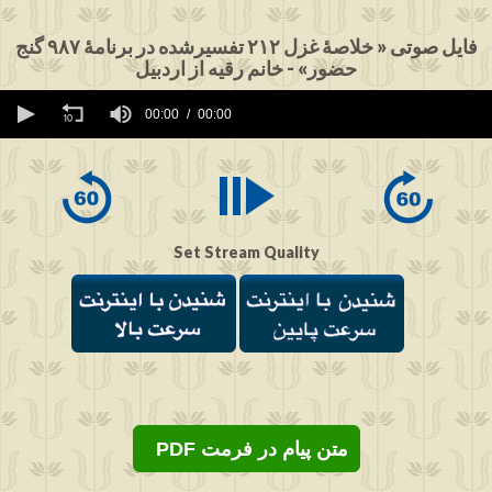
فایل صوتی « خلاصۀ غزل ۲۱۲ تفسیرشده در برنامۀ ۹۸۷ گنج
حضور» - خانم رقیه از اردبیل
0
seconds
00:00
00:00
of
0
seconds
Set Stream Quality
PDF متن پیام در فرمت