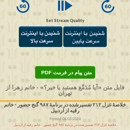
Set Stream Quality
PDF متن پیام در فرمت
فایل متن «آیا مُدَمَّغ هستید یا خیر؟» - خانم زهرا از
تهران
خلاصۀ غزل ۲۱۲ تفسیرشده در برنامۀ ۹۸۷ گنج حضور - خانم
رقیه از اردبیل
Posted 08-02-2024
خلاصۀ غزل ۲۱۲ تفسیرشده در برنامۀ ۹۸۷ گنج حضور - خانم رقیه از اردبیل