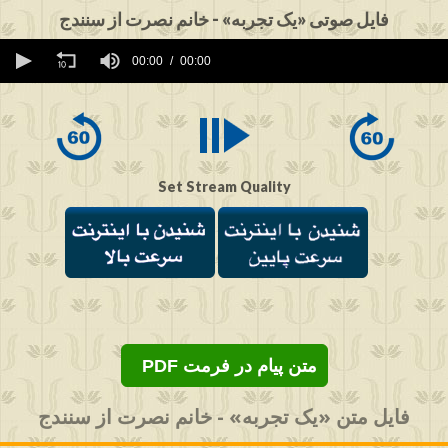
فایل صوتی «یک تجربه» - خانم نصرت از سنندج
0
seconds
00:00
00:00
of
0
seconds
Set Stream Quality
PDF متن پیام در فرمت
فایل متن «یک تجربه» - خانم نصرت از سنندج