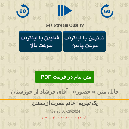
seconds
Set Stream Quality
PDF متن پیام در فرمت
فایل متن « حضور» - آقای فرشاد از خوزستان
یک تجربه - خانم نصرت از سنندج
Posted 03-29-2024
یک تجربه - خانم نصرت از سنندج