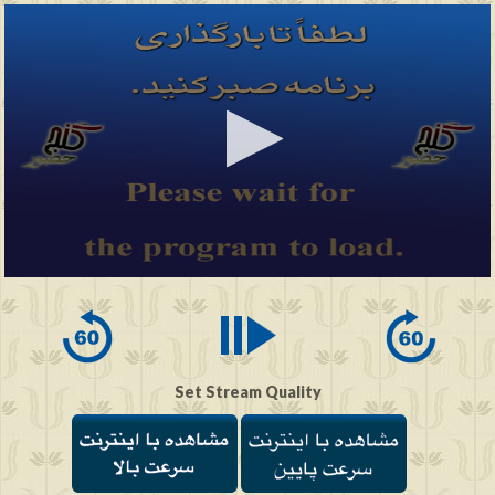
0
seconds
of
0
seconds
Set Stream Quality