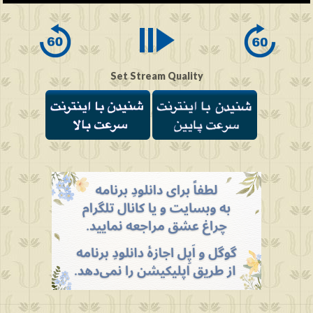
0
seconds
Set Stream Quality