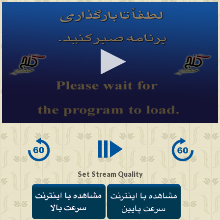
0
seconds
of
0
seconds
Set Stream Quality