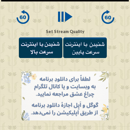
0
seconds
Set Stream Quality