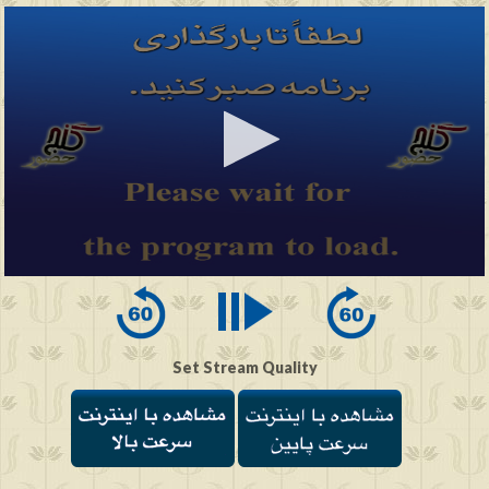
0
seconds
of
0
seconds
Set Stream Quality