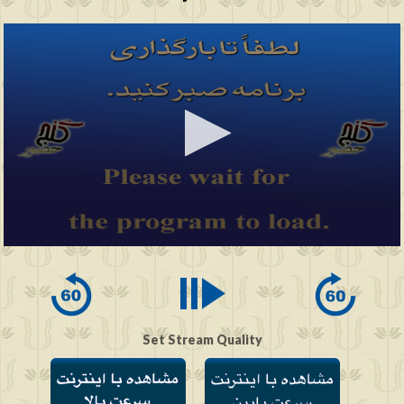
0
seconds
of
0
seconds
Set Stream Quality