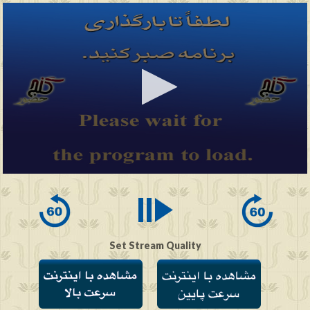
0
seconds
of
0
seconds
Set Stream Quality