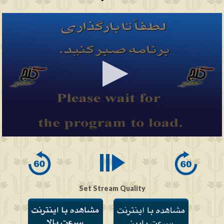
0
seconds
of
0
seconds
Set Stream Quality