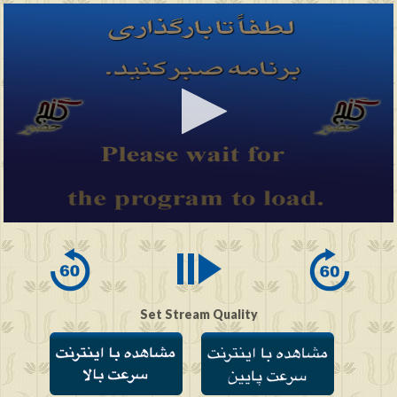
0
seconds
of
0
seconds
Set Stream Quality