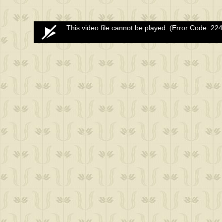
0
This video file cannot be played.
(Error Code: 22
seconds
of
0
seconds
Volume
50%