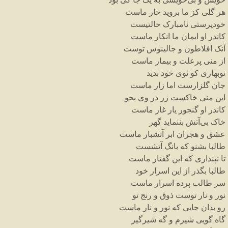
هر
گلی
کز
ما
بروید
خار
ماست
خودپرستی
نامبارک
حالتیست
کاندر
او
ایمان
ما
انکار
ماست
آنک
افلاطون
و
جالینوس
توست
از
منی
پرعلت
و
بیمار
ماست
نوبهاری
کو
نوی
خود
بدید
جان
گلزارست
اما
زار
ماست
این
منی
خاکست
زر
در
وی
بجو
کاندر
او
گنجور
یار
غار
ماست
خاک
بی
آتش
بننماید
گهر
عشق
و
هجران
ابر
آتشبار
ماست
طالبا
بشنو
که
بانگ
آتشست
تا
نپنداری
که
این
گفتار
ماست
طالبا
بگذر
از
این
اسرار
خود
سر
طالب
پرده
اسرار
ماست
نور
و
نار
توست
ذوق
و
رنج
تو
رو
بدان
جایی
که
نور
و
نار
ماست
گاه
گویی
شیرم
و
گه
شیرگیر