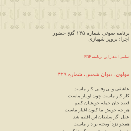
برنامه صوتی شماره ۱۴۵ گنج حضور
اجرا: پرویز شهبازی
PDF ،تمامی اشعار این برنامه
مولوی،
دیوان
شمس
،
شماره
۴۲۹
عاشقی
و
بی
وفایی
کار
ماست
کار
کار
ماست
چون
او
یار
ماست
قصد
جان
جمله
خویشان
کنیم
هر
چه
خویش
ما
کنون
اغیار
ماست
عقل
اگر
سلطان
این
اقلیم
شد
همچو
دزد
آویخته
بر
دار
ماست
خویش
و
بی
خویشی
به
یک
جا
کی
بود