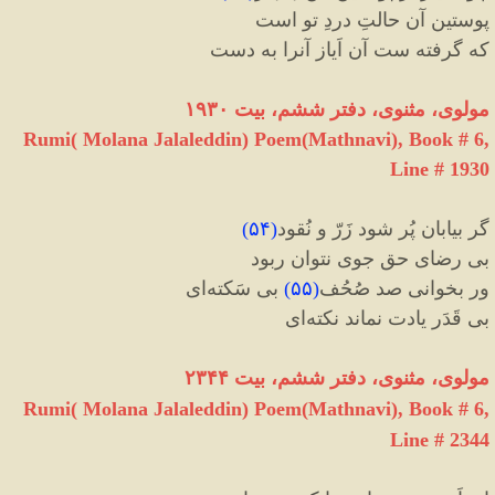
پوستین آن حالتِ دردِ تو است
که گرفته ست آن اَیاز آنرا به دست
مولوی، مثنوی، دفتر ششم، بیت ۱۹۳۰
Rumi( Molana Jalaleddin) Poem(Mathnavi), Book # 6,
Line # 1930
گر بیابان پُر شود زَرّ و نُقود
(
۵۴
)
بی رضای حق جوی نتوان ربود
ور بخوانی صد صُحُف
(
۵۵
)
بی سَکته
ای
بی قَدَر یادت نماند نکته
ای
مولوی، مثنوی، دفتر ششم، بیت ۲۳۴۴
Rumi( Molana Jalaleddin) Poem(Mathnavi), Book # 6,
Line # 2344