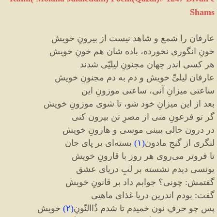
Shams
عارفان را شمع و شاهد نیست از بیرونِ خویش
خونِ انگوری نخورده، باده شان هم خونِ خویش
هر کسی اندر جهان مجنونِ لیلیّی شدند
عارفان لیلیِّ خویش و دم به دم مجنونِ خویش
ساعتی میزانِ آنی، ساعتی موزونِ این
بعد از این میزانِ خود شو، تا شوی موزونِ خویش
گر تو فرعونِ منی از مصرِ تن بیرون کنی
در درون حالی ببینی موسی و هارونِ خویش
لنگری از گنجِ مادون
(
۱
)
بسته
ای بر پای جان
تا فروتر می
روی هر روز با قارونِ خویش
یونسی دیدم نشسته بر لبِ دریای عشق
گفتمش
:
چونی؟ جوابم داد بر قانونِ خویش
گفت
:
بودم اندرین دریا غذای ماهیی
پس چو حرفِ نون خمیدم تا شدم ذُاالنّونِ
(
۲
)
خویش