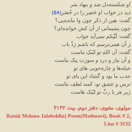
او شکسته
دل شد و بنهاد سَر
دید در خواب او خَضِر را در خُضَر
(
۵۸
)
گفت
:
هین از ذکر چون وا مانده
یی؟
چون پشیمانی از آن کش خوانده
ای؟
گفت
:
لَبَّیکم نمی
آید جواب
ز آن همی
ترسم که باشم رَدِّ باب
گفت
:
آن اللهِ تو لبّیکِ ماست
و آن نیاز و درد و سوزت پیک ماست
حیله
ها و چاره
جویی های تو
جذب ما بود و گشاد این پای تو
ترس و عشق تو، کمند لطف ماست
زیر هر یا ربِّ تو لبّیک هاست
مولوی، مثنوی، دفتر دوم، بیت ۳۱۳۲
Rumi( Molana Jalaleddin) Poem(Mathnavi), Book # 2,
Line # 3132