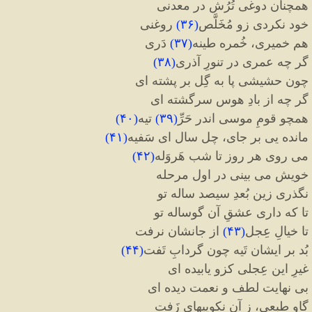
همچنان دوغی تُرُش در معدنی
خود نکردی زو مُخَلَّص
(
۳۶
)
روغنی
هم خمیری، خُمره طینه
(
۳۷
)
دَری
گر چه عمری در تنورِ آذری
(
۳۸
)
چون حشیشی پا به گِل بر پشته ای
گر چه از بادِ هوس سرگشته ای
همچو قومِ موسی اندر حَرِّ
(
۳۹
)
تیه
(
۴۰
)
مانده یی بر جای، چل سال ای سَفیه
(
۴۱
)
می روی هر روز تا شب هَروَله
(
۴۲
)
خویش می بینی در اول مرحله
نگذری زین بُعدِ سیصد ساله تو
تا که داری عشقِ آن گوساله تو
تا خیالِ عِجل
(
۴۳
)
از جانشان نرفت
بُد بر ایشان تَیه چون گردابِ تَفت
(
۴۴
)
غیرِ این عِجلی کزو یابیده ای
بی نهایت لطف و نعمت دیده ای
گاو طبعی، ز آن نکوییهای زَفت