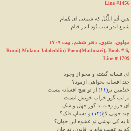
Line #1456
هین قُمِ اللَّیْلَ که شمعی ای هُمام
شمع اندر شب بُوَد اندر قیام
مولوی، مثنوی، دفتر ششم، بیت ۱۷۰۹
Rumi( Molana Jalaleddin) Poem(Mathnavi), Book # 6,
Line # 1709
ای فسانه گشته و محو از وجود
چند افسانه بخواهی آزمود؟
خَندُمین تر
(
۱۱
)
از تو هیچ افسانه نیست
بر لبِ گورِ خرابِ خویش ایست
ای فرو رفته به گورِ جهل و شک
چند جویی لاغ
(
۱۲
)
و دستانِ فلک؟
تا به کی نوشی تو عشوه این جهان؟
که نه عقلت ماند بر قانون، نه جان