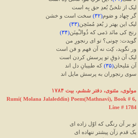
لیک از تلخیِّ بُعدِ حق بِه است
گر جِهاد و صَوم
(
۳۲
)
سخت است و خشن
لیک این بهتر ز بُعدِ مُمتَحِن
(
۳۳
)
رنج کی مانَد دَمی که ذُوالـْمِنَن
(
۳۴
)
گویدت
:
چونی؟ تو ای رنجورِ من
ور نگوید، کِت نه آن فهم و فن است
لیک آن ذوقِ تو پرسش کردن است
آن مَلیحان
(
۳۵
)
که طبیبانِ دل اند
سوی رنجوران به پرسش مایل اند
مولوی، مثنوی، دفتر ششم، بیت ۱۷۸۴
Rumi( Molana Jalaleddin) Poem(Mathnavi), Book # 6,
Line # 1784
تو بر آن رنگی که اوّل زاده ای
یک قدم زآن پیشتر ننهاده ای