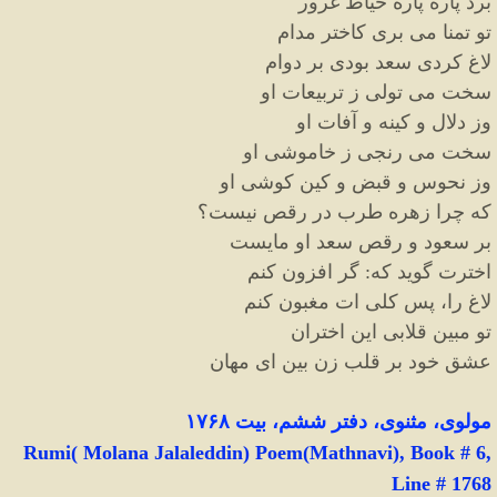
برد پاره پاره خیاط غرور
تو تمنا می بری کاختر مدام
لاغ کردی سعد بودی بر دوام
سخت می تولی ز تربیعات او
وز دلال و کینه و آفات او
سخت می رنجی ز خاموشی او
وز نحوس و قبض و کین کوشی او
که چرا زهره طرب در رقص نیست؟
بر سعود و رقص سعد او مایست
اخترت گوید که
:
گر افزون کنم
لاغ را، پس کلی ات مغبون کنم
تو مبین قلابی این اختران
عشق خود بر قلب زن بین ای مهان
مولوی، مثنوی، دفتر ششم، بیت ۱۷۶۸
Rumi( Molana Jalaleddin) Poem(Mathnavi), Book # 6,
Line # 1768