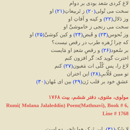
لاغ کردی سَعد بودی بر دوام
سخت می تُولی
(
۲۰
)
ز تَربیعاتِ
(
۲۱
)
او
وز دَلال
(
۲۲
)
و کینه و آفاتِ او
سخت می رنجی ز خاموشیِّ او
وز نُحوس
(
۲۳
)
و قَبض
(
۲۴
)
و کین کوشیِّ
(
۲۵
)
او
که چرا زُهره طرب در رقص نیست؟
بر سُعود
(
۲۶
)
و رقصِ سَعدِ او مَایست
اخترت گوید که
:
گر افزون کنم
لاغ را، پس کُلّی ات مَغبون
(
۲۷
)
کنم
تو مبین قَلّابیِ
(
۲۸
)
این اختران
عشقِ خود بر قلب زَن
(
۲۹
)
بین ای مُهان
(
۳۰
)
مولوی، مثنوی، دفتر ششم، بیت ۱۷۶۸
Rumi( Molana Jalaleddin) Poem(Mathnavi), Book # 6,
Line # 1768
لا شَک
(
۳۱
)
، این تَرکِ هوا تلخی دِه است