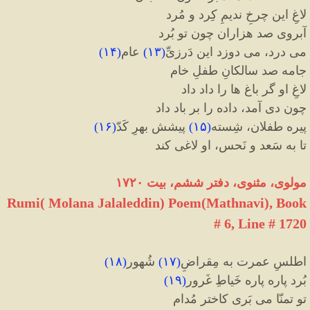
لاغِ این چرخِ ندیمِ کِرد و مُرد
آبروی صد هزاران چون تو بُرد
می درد، می دوزد این دَرزیِّ
(
۱۳
)
عام
(
۱۴
)
جامه صد سالکانِ طفلِ خام
لاغِ او گر باغ ها را داد داد
چون دی آمد، داده را بر باد داد
پیره طفلان، شِسته
(
۱۵
)
پیشش بهرِ کَدّ
(
۱۶
)
تا به سَعد و نَحس، او لاغی کند
مولوی، مثنوی، دفتر ششم، بیت ۱۷۲۰
Rumi( Molana Jalaleddin) Poem(Mathnavi), Book
# 6, Line # 1720
اطلسِ عمرت به مِقراضِ
(
۱۷
)
شُهور
(
۱۸
)
بُرد پاره پاره خَیاطِ غَرور
(
۱۹
)
تو تمنّا می بَری کاختر مُدام