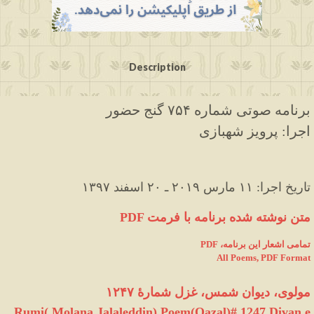
Description
برنامه صوتی شماره ۷۵۴ گنج حضور
اجرا: پرویز شهبازی
۱۳۹۷ تاریخ اجرا: ۱۱ مارس ۲۰۱۹ ـ ۲۰ اسفند
PDF متن نوشته شده برنامه با فرمت
PDF ،تمامی اشعار این برنامه
All Poems, PDF Format
مولوی، دیوان شمس، غزل شمارهٔ ۱۲۴۷
Rumi( Molana Jalaleddin) Poem(Qazal)# 1247 Divan e