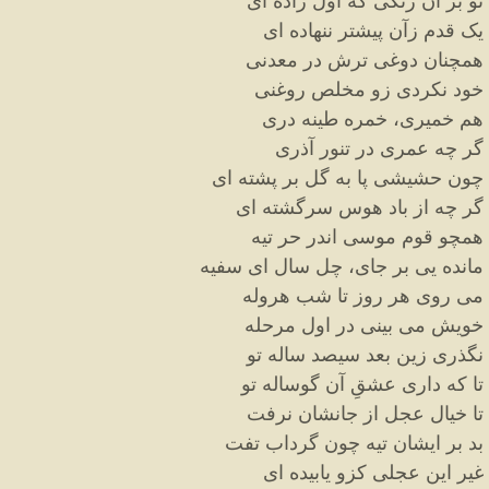
تو بر آن رنگی که اول زاده ای
یک قدم زآن پیشتر ننهاده ای
همچنان دوغی ترش در معدنی
خود نکردی زو مخلص روغنی
هم خمیری، خمره طینه دری
گر چه عمری در تنور آذری
چون حشیشی پا به گل بر پشته ای
گر چه از باد هوس سرگشته ای
همچو قوم موسی اندر حر تیه
مانده یی بر جای، چل سال ای سفیه
می روی هر روز تا شب هروله
خویش می بینی در اول مرحله
نگذری زین بعد سیصد ساله تو
تا که داری عشقِ آن گوساله تو
تا خیال عجل از جانشان نرفت
بد بر ایشان تیه چون گرداب تفت
غیر این عجلی کزو یابیده ای