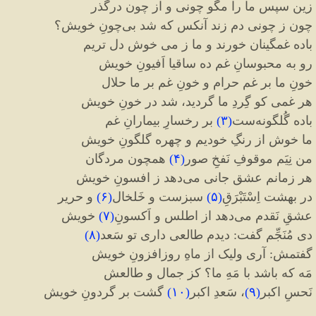
زین سپس ما را مگو چونی و از چون درگذر
چون ز چونی دم زند آنکس که شد بی
چونِ خویش؟
باده غمگینان خورند و ما ز می خوش دل تریم
رو به محبوسانِ غم ده ساقیا اَفیونِ خویش
خونِ ما بر غم حرام و خونِ غم بر ما حلال
هر غمی کو گِردِ ما گردید، شد در خونِ خویش
باده گُلگونه
ست
(
۳
)
بر رخسارِ بیمارانِ غم
ما خوش از رنگِ خودیم و چهره گلگونِ خویش
من نِیَم موقوفِ نَفخِ صور
(
۴
)
همچون مردگان
هر زمانم عشق جانی می
دهد ز افسونِ خویش
در بهشت اِسْتَبْرَقِ
(
۵
)
سبزست و خَلخال
(
۶
)
و حریر
عشقِ نَقدم می
دهد از اطلس و اَکسونِ
(
۷
)
خویش
دی مُنَجِّم گفت
:
دیدم طالعی داری تو سَعد
(
۸
)
گفتمش
:
آری ولیک از ماهِ روزافزونِ خویش
مَه که باشد با مَهِ ما؟ کز جمال و طالعش
نَحسِ اکبر
(
۹
)
، سَعدِ اکبر
(
۱۰
)
گشت بر گردونِ خویش