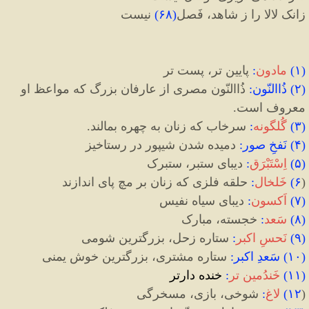
زانک لالا را ز شاهد، فَصل
(
۶۸
)
نیست
(
۱
)
مادون
:
پایین
تر، پست
تر
(
۲
)
ذُاالنّون
:
ذُاالنّون مصری از عارفان بزرگ که مواعظ او
معروف است.
(
۳
)
گُلگونه
:
سرخاب که زنان به چهره بمالند.
(
۴
)
نَفخِ صور
:
دمیده شدن شیپور در رستاخیز
(
۵
)
اِسْتَبْرَق
:
دیبای ستبر، ستبرک
(
۶
)
خَلخال
:
حلقه فلزی که زنان بر مچ پای اندازند
(
۷
)
اَکسون
:
دیبای سیاه نفیس
(
۸
)
سَعد
:
خجسته، مبارک
(
۹
)
نَحسِ اکبر
:
ستاره زحل، بزرگترین شومی
(
۱۰
)
سَعدِ اکبر
:
ستاره مشتری، بزرگترین خوش یمنی
(
۱۱
)
خَندُمین تر
:
خنده دارتر
(
۱۲
)
لاغ
:
شوخی، بازی، مسخرگی