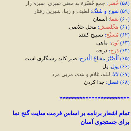
(
۵۸
)
خُضَر
:
جمع خُضْرَة به معنی سبزی، سبزه زار
(
۵۹
)
شوخ و شَنگ
:
لطیف و زیبا، شیرین رفتار
(
۶۰
)
سَما
:
آسمان
(
۶۱
)
مَخْلَصش
:
محل خلاصى
(
۶۲
)
مُسَبِّح
:
تسبیح کننده
(
۶۳
)
نُون
:
ماهى
(
۶۴
)
دَرَج
:
درجه
(
۶۵
)
اَلْصَّبْرُ مِفتاحُ الْفَرَج
:
صبر کلید رستگاری است
(
۶۶
)
پول
:
پل
(
۶۷
)
لالا
:
لـله، غلام و بنده، مربی مرد
(
۶۸
)
فَصل
:
جدا کردن
************************
تمام اشعار برنامه بر اساس فرمت سایت گنج نما
برای
جستجوی
آسان