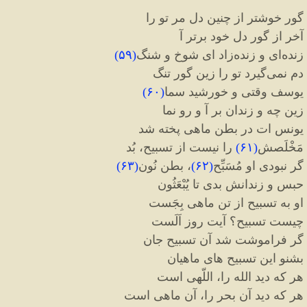
گور خوشتر از چنین دل مر تو را
آخر از گور دل خود برتر آ
زنده
ای و زنده
زاد ای شوخ و شنگ
(
۵۹
)
دم نمی
گیرد تو را زین گور تنگ
یوسف وقتی و خورشید سما
(
۶۰
)
زین چه و زندان بر آ و رو نما
یونس ات در بطن ماهی پخته شد
مَخْلَصش
(
۶۱
)
را نیست از تسبیح، بُد
گر نبودی او مُسَبِّح
(
۶۲
)
، بطن نُون
(
۶۳
)
حبس و زندانش بدی تا یُبْعَثُون
او به تسبیح از تن ماهی بِجَست
چیست تسبیح؟ آیت روز اَلَست
گر فراموشت شد آن تسبیح جان
بشنو این تسبیح های ماهیان
هر که دید الله را، اللّهی است
هر که دید آن بحر را، آن ماهی است