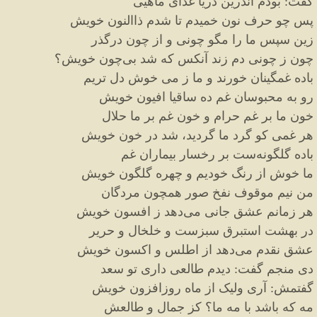
گفت
:
بودم اندرین دریا غذای ماهیی
پس چو حرف نون خمیدم تا شدم ذاالنون خویش
زین سپس ما را مگو چونی و از چون درگذر
چون ز چونی دم زند آنکس که شد بی
چون خویش؟
باده غمگینان خورند و ما ز می خوش دل تریم
رو به محبوسان غم ده ساقیا افیون خویش
خون ما بر غم حرام و خون غم بر ما حلال
هر غمی کو گرد ما گردید، شد در خون خویش
باده گلگونه
ست بر رخسار بیماران غم
ما خوش از رنگ خودیم و چهره گلگون خویش
من نیم موقوف نفخ صور همچون مردگان
هر زمانم عشق جانی می
دهد ز افسون خویش
در بهشت استبرق سبزست و خلخال و حریر
عشق نقدم می
دهد از اطلس و اکسون خویش
دی منجم گفت
:
دیدم طالعی داری تو سعد
گفتمش
:
آری ولیک از ماه روزافزون خویش
مه که باشد با مه ما؟ کز جمال و طالعش