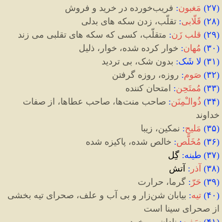
(
۲۷
)
مَغبون
:
فریب
خورده در خرید و فروش
(
۲۸
)
قَلّابی
:
تقلّب، زدن سکه های بدلی
(
۲۹
)
قلب زَن
:
متقلّب، کسی که سکه های تقلبی می زند
(
۳۰
)
مُهان
:
خوار کرده شده، خوار، ذلیل
(
۳۱
)
لا شَک
:
بدون شک، بی تردید
(
۳۲
)
صَوم
:
روزه، روزه گرفتن
(
۳۳
)
مُمتَحِن
:
امتحان
کننده
(
۳۴
)
ذُوالـْمِنَن
:
صاحب منت
ها، صاحب عطاها، از صفات
خداوند
(
۳۵
)
مَلیح
:
نمکین، زیبا
(
۳۶
)
مُخَلَّص
:
خالص
شده، پاکیزه
شده
(
۳۷
)
طینه
:
گِل
(
۳۸
)
آذر
:
آتش
(
۳۹
)
حَرّ
:
گرما، حرارت
(
۴۰
)
تیه
:
بیابان شن
زار و بی
آب
و علف، صحرای تیه بخشی
از صحرای سینا است