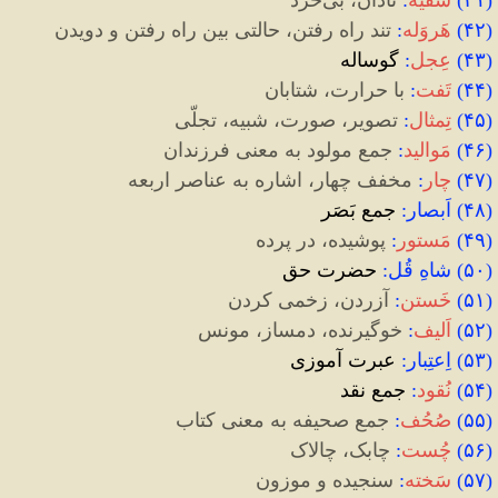
(
۴۱
)
سَفیه
:
نادان، بی
خرد
(
۴۲
)
هَروَله
:
تند راه رفتن، حالتی بین راه رفتن و دویدن
(
۴۳
)
عِجل
:
گوساله
(
۴۴
)
تَفت
:
با حرارت، شتابان
(
۴۵
)
تِمثال
:
تصویر، صورت، شبیه، تجلّی
(
۴۶
)
مَوالید
:
جمع مولود به معنی فرزندان
(
۴۷
)
چار
:
مخفف چهار، اشاره به عناصر اربعه
(
۴۸
)‌
اَبصار
:
جمع بَصَر
(
۴۹
)
مَستور
:
پوشیده، در پرده
(
۵۰
)
شاهِ قُل
:
حضرت حق
(
۵۱
)
خَستن
:
آزردن، زخمی
کردن
(
۵۲
)
اَلیف
:
خوگیرنده، دمساز، مونس
(
۵۳
)
اِعتِبار
:
عبرت آموزی
(
۵۴
)
نُقود
:
جمع نقد
(
۵۵
)
صُحُف
:
جمع صحیفه به معنی کتاب
(
۵۶
)
چُست
:
چابک، چالاک
(
۵۷
)
سَخته
:
سنجیده و موزون