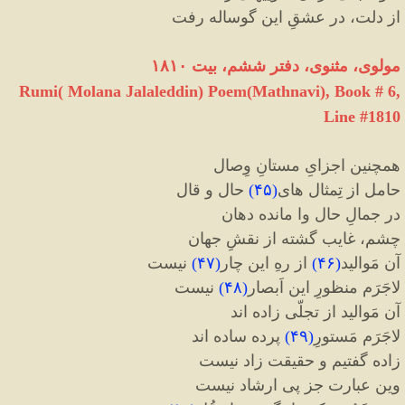
از دلت، در عشقِ این گوساله رفت
مولوی، مثنوی، دفتر ششم، بیت ۱۸۱۰
Rumi( Molana Jalaleddin) Poem(Mathnavi), Book # 6,
Line #1810
همچنین اجزایِ مستانِ وِصال
حامل از تِمثال های
(
۴۵
)
حال و قال
در جمالِ حال وا مانده دهان
چشم، غایب گشته از نقشِ جهان
آن مَوالید
(
۴۶
)
از رهِ این چار
(
۴۷
)
نیست
لاجَرَم منظورِ این اَبصار
(
۴۸
)
نیست
آن مَوالید از تجلّی زاده اند
لاجَرَم مَستورِ
(
۴۹
)
پرده ساده اند
زاده گفتیم و حقیقت زاد نیست
وین عبارت جز پی ارشاد نیست