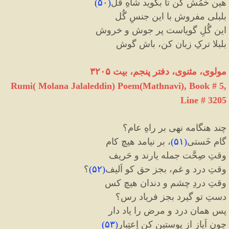
هین خَمُش کن تا بگوید شاهِ قُل
(
۵۰
)
بلبلی مفروش با این جنسِ گُل
این گُلِ گویاست پر جوش و خروش
بلبلا ترکِ زبان کن، باش گوش
مولوی، مثنوی، دفتر پنجم، بیت ۳۲۰۵
Rumi( Molana Jalaleddin) Poem(Mathnavi), Book # 5,
Line # 3205
چند هنگامه نهی بر راهِ عام؟
گام خَستی
(
۵۱
)
، بر نیامد هیچ کام
وقتِ صِحَّت جمله یارند و حَریف
وقتِ درد و غم، بجز حق کو اَلیف
(
۵۲
)
؟
وقتِ دردِ چشم و دندان هیچ کس
دستِ تو گیرد بجز فریاد رس؟
پس همان درد و مرض را یاد دار
چون اَیاز از پوستین کن اِعتِبار
(
۵۳
)