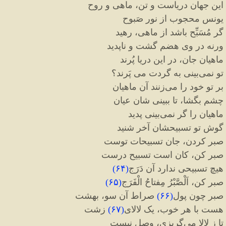
این جهان دریاست و تن، ماهی و روح
یونس محجوب از نور صَبوح
گر مُسَبِّح باشد از ماهی، رهید
ورنه در وی هضم گشت و ناپدید
ماهیان جان، در این دریا پُرند
تو نمی
بینی به گردت می پَرند؟
بر تو خود را می
زنند آن ماهیان
چشم بگشا، تا ببینی شان عیان
ماهیان را گر نمی
بینی پدید
گوش تو تسبیحشان آخر شنید
صبر کردن، جان تسبیحات توست
صبر کن، کان است تسبیح درست
هیچ تسبیحی ندارد آن دَرَج
(
۶۴
)
صبر کن، اَلْصَّبْرُ مِفتاحُ الْفَرَج
(
۶۵
)
صبر چون پول
(
۶۶
)
صراط آن سو، بهشت
هست با هر خوب، یک لالای
(
۶۷
)
زشت
تا ز لالا می
گریزی، وصل نیست