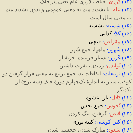
(
۱۳
)
دَرزی
:
خیاط، دَرزیِّ عام یعنی پیر فلک
(
۱۴
)
عام
:
با تشدید میم به معنی عمومی و بدون تشدید میم
به معنی سال است
(
۱۵
)
شِسته
:
نشسته
(
۱۶
)
کَدّ
:
گدایی
(
۱۷
)
مِقراض
:
قیچی
(
۱۸
)
شُهور
:
ماهها، جمع شَهر
(
۱۹
)
غَرور
:
بسیار فریبنده، فریفتار
(
۲۰
)
تُولیدن
:
رمیدن، نفرت داشتن
(
۲۱
)
تَربیعات
:
اتفاقات بد، جمع تربیع به معنی قرار گرفتن دو
کوکب سیار به اندازۀ یک
چهارم دورۀ فلک
(
سه برج
)
از
یکدیگر
(
۲۲
)
دَلال
:
ناز، عشوه
(
۲۳
)
نُحوس
:
جمع نحس
(
۲۴
)
قَبض
:
گرفتن، تنگ کردن
(
۲۵
)
کین کوشی
:
کینه توزی
(
۲۶
)
سُعود
:
مبارک شدن، خجسته شدن