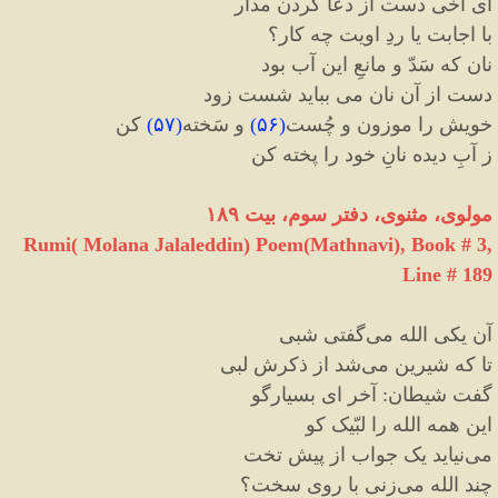
ای اَخی دست از دعا کردن مدار
با اجابت یا ردِ اویت چه کار؟
نان که سَدّ و مانعِ این آب بود
دست از آن نان می بباید شست زود
خویش را موزون و چُست
(
۵۶
)
و سَخته
(
۵۷
)
کن
ز آبِ دیده نانِ خود را پخته کن
مولوی، مثنوی، دفتر سوم، بیت ۱۸۹
Rumi( Molana Jalaleddin) Poem(Mathnavi), Book # 3,
Line # 189
آن یکی الله می
گفتی شبی
تا که شیرین می
شد از ذکرش لبی
گفت شیطان
:
آخر ای بسیارگو
این همه الله را لبّیک کو
می
نیاید یک جواب از پیش تخت
چند الله می
زنی با روی سخت؟