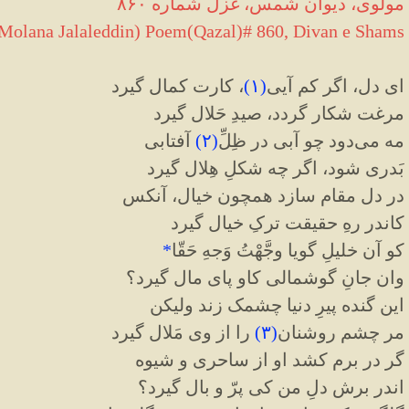
مولوی، دیوان شمس، غزل شماره ۸۶۰
olana Jalaleddin) Poem(Qazal)# 860, Divan e Shams
ای دل، اگر کم آیی
(
۱
)
، کارت کمال گیرد
مرغت شکار گردد، صیدِ حَلال گیرد
مه می‌دود چو آبی در ظِلِّ
(
۲
)
آفتابی
بَدری شود، اگر چه شکلِ هِلال گیرد
در دل مقام سازد همچون خیال، آنکس
کاندر رهِ حقیقت ترکِ خیال گیرد
کو آن خلیلِ گویا وجَّهْتُ وَجهِ حَقّا
*
وان جانِ گوشمالی کاو پای مال گیرد؟
این گنده پیرِ دنیا چشمک زند ولیکن
مر چشم روشنان
(
۳
)
را از وی مَلال گیرد
گر در برم کشد او از ساحری و شیوه
اندر برش دلِ من کی پرّ و بال گیرد؟