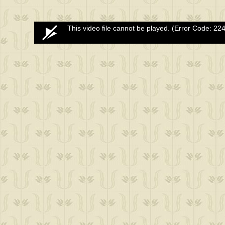
0
This video file cannot be played.
(Error Code: 22
seconds
of
0
seconds
Volume
50%