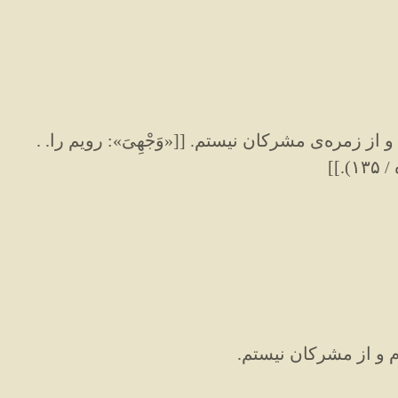
ز زمره‌ی مشرکان نیستم. [[«وَجْهِیَ»: رویم را. .
]]
م و از مشرکان نیستم.