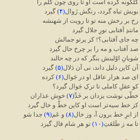
گلگونه کرده است او تا روی چون گلم را
بویش تباه گردد، رنگش زَوال
(
۴
)
گیرد
رخ بر رخش منه تو تا رویت از شهنشه
مانندِ آفتابی نورِ جلال گیرد
چه جای آفتابی؟! کز پرتو جمالش
صد آفتاب و مه را بر چرخ حال گیرد
شویانِ اوّلینش بنگر که در چه حالند
آن کاین دلیل داند، نی آن دَلال
(
۵
)
گیرد
ای صد هزار عاقل او در جَوال
(
۶
)
کرده
کو عقلِ کاملی تا ترکِ جَوال گیرد؟
خطّی نوشت یزدان بر خَدِّ
(
۷
)
خوش عذاران
کز خط سیه‌تر است او کاین خطّ و خال گیرد
از ابرِ خط برون آ، وز خال
(
۸
)
و عَم
(
۹
)
جدا شو
تا مه ز طَلعَتِ
(
۱۰
)
تو هر شام فال گیرد