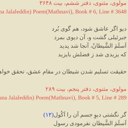
مولوی، مثنوی، دفتر ششم، بیت ۳۶۴۸
a Jalaleddin) Poem(Mathnavi), Book # 6, Line # 3648
دیو اگر عاشق شود، هم گوی بُرد
جبرئیلی گشت و، آن دیوی بمرد
اَسلَمَ الشَّیطانُ، آنجا شد پدید
که یزیدی شد ز فضلش بایزید
حقیقت تسلیم شدن شیطان در مقام عشق، تحقق خواهد
مولوی، مثنوی، دفتر پنجم، بیت ۲۸۹
na Jalaleddin) Poem(Mathnavi), Book # 5, Line # 289
گر نگشتی دیوِ جسم آن را اَکُول
(
۱۲
)
اَسلَمَ الشَّیطان نفرمودی رسول