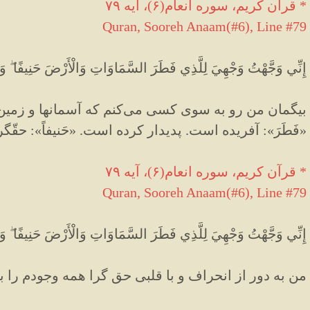
* قرآن کریم، سوره انعام(۶)، آیه ۷۹
Quran, Sooreh Anaam(#6
), Line #79
إِنِّي وَجَّهْتُ وَجْهِيَ لِلَّذِي فَطَرَ السَّمَاوَاتِ وَالْأَرْضَ حَنِيفًا ۖ وَمَ
بیگمان من رو به سوی کسی می‌کنم که آسمانها و زمین را 
«فَطَرَ»: آفریده است. پدیدار کرده است. «حَنیفاً»: حقّگرا
* قرآن کریم، سوره انعام(۶)، آیه ۷۹
Quran, Sooreh Anaam(#6
), Line #79
إِنِّي وَجَّهْتُ وَجْهِيَ لِلَّذِي فَطَرَ السَّمَاوَاتِ وَالْأَرْضَ حَنِيفًا ۖ وَمَ
من به دور از انحراف و با قلبی حق گرا همه وجودم را 