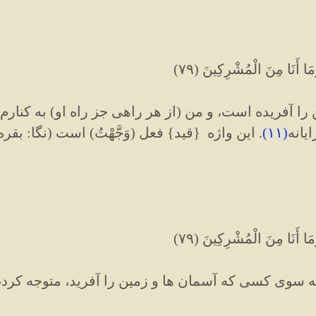
ا أَنَا مِنَ الْمُشْرِكِينَ (٧٩)
آفریده است، و من (از هر راهی جز راه او) به کنارم و ا
یانه
(
۱۱
)
. این واژه {قید} فعل (وَجَّهْتُ) است (نگا: بقره / ۱۳۵).
ا أَنَا مِنَ الْمُشْرِكِينَ (٧٩)
به سوی کسی که آسمان ها و زمین را آفرید، متوجه کرد