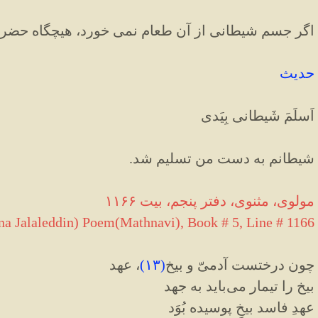
اگر جسم شیطانی از آن طعام نمی خورد، هیچگاه حض
حدیث
اَسلَمَ شَیطانی بِیَدی
شیطانم به دست من تسلیم شد.
مولوی، مثنوی، دفتر پنجم، بیت ۱۱۶۶
a Jalaleddin) Poem(Mathnavi), Book # 5, Line # 1166
چون درختست آدمیّ و بیخ
(
۱۳
)
، عهد
بیخ را تیمار می‌باید به جهد
عهدِ فاسد بیخِ پوسیده بُوَد