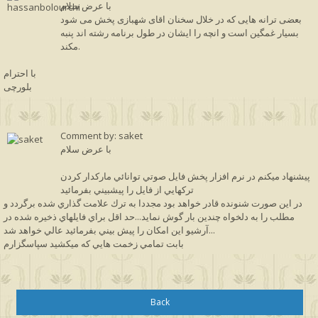
با عرض سلام
بعضی ترانه هایی که در خلال سخنان اقای شهبازی پخش می شود
بسیار غمگین است و انچه را ایشان در طول برنامه رشته اند پنبه
مکند.
با احترام
بلورچی
Comment by: saket
با عرض سلام
پيشنهاد ميكنم در نرم افزار پخش فايل صوتي توانائي ماركدار كردن
تركهايي از فايل را پيشبيني بفرمائيد
در اين صورت شنونده قادر خواهد بود مجددا به ترك علامت گذاري شده برگردد و
مطلب را به دلخواه چندين بار گوش نمايد...حد اقل براي فايلهاي ذخيره شده در
آرشيو اين امكان را پيش بيني بفرمائيد عالي خواهد شد...
بابت تمامي زخمت هايي كه ميكشيد سپاسگزارم
Back