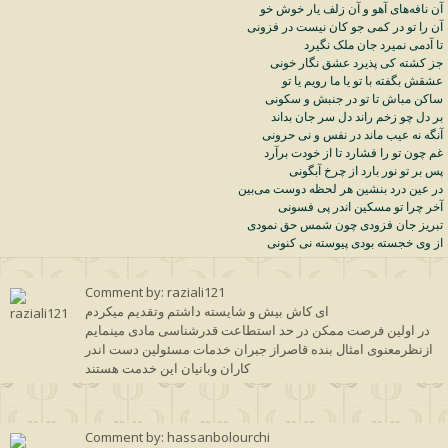
آن
نافه
های
آهو
و
آن
زلف
یار
خوش
خو
آن
را
تو
در
کمی
جو
کان
نیست
در
فزونی
تا
آدمی
نمیرد
جان
ملک
نگیرد
جز
کشته
کی
پذیرد
عشق
نگار
خونی
عشقش
بگفته
با
تو
یا
ما
رویم
یا
تو
ساکن
مباش
تا
تو
در
جنبش
و
سکونی
بر
دل
چو
زخم
راند
دل
سر
جان
بداند
آنگه
نه
عیب
ماند
در
نفس
و
نی
حرونی
غم
چون
تو
را
فشارد
تا
از
خودت
برآرد
پس
بر
تو
نور
بارد
از
چرخ
آبگونی
در
عین
درد
بنشین
هر
لحظه
دوست
می
بین
آخر
چرا
تو
مسکین
اندر
پی
فسونی
تبریز
جان
فزودی
چون
شمس
حق
نمودی
از
وی
خجسته
بودی
پیوسته
نی
کنونی
Comment by: raziali121
ای کاش بیش و شایسته داشتم وتقدیم میکردم
در اولین فرصت ممکن در حد استطاعت قدرشناسی مادی مینمایم
ازنظرمعنوی امثال بنده قاصراز جبران خدمات مسئولین دست اندر
کاران وبانیان این خدمت هستند
Comment by: hassanbolourchi