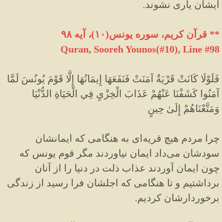
ایشان ياری نشوند.
** قرآن کریم، سوره یونس(۱۰)، آیه ۹۸
Quran, Sooreh Younos(#10
)
, Line #98
فَلَوْلَا كَانَتْ قَرْيَةٌ آمَنَتْ فَنَفَعَهَا إِيمَانُهَا إِلَّا قَوْمَ يُونُسَ لَمَّا
آمَنُوا كَشَفْنَا عَنْهُمْ عَذَابَ الْخِزْيِ فِي الْحَيَاةِ الدُّنْيَا
وَمَتَّعْنَاهُمْ إِلَىٰ حِينٍ
چرا مردم هيچ قريه‌اى به هنگامى كه ايمانشان
سودشان مى‌داد ايمان نياوردند مگر قوم يونس كه
چون ايمان آوردند عذاب ذلت در دنيا را از آنان
برداشتيم و تا هنگامى كه اجلشان فرا رسيد از زندگى
برخوردارشان كرديم.