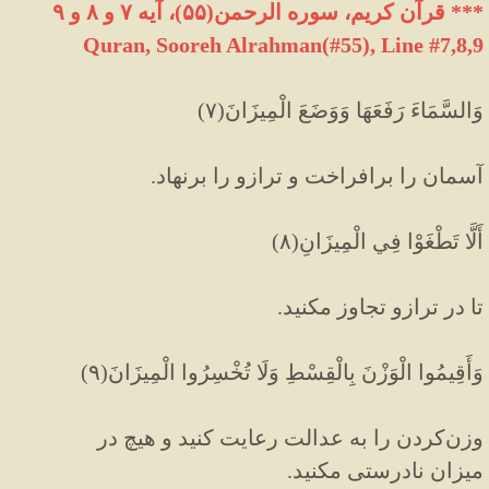
*** قرآن کریم، سوره الرحمن(۵۵)، آیه ۷ و ۸ و ۹
Quran, Sooreh Alrahman(#55
)
, Line #7,8,9
وَالسَّمَاءَ رَفَعَهَا وَوَضَعَ الْمِيزَانَ(۷)
آسمان را برافراخت و ترازو را برنهاد.
أَلَّا تَطْغَوْا فِي الْمِيزَانِ(۸)
تا در ترازو تجاوز مكنيد.
وَأَقِيمُوا الْوَزْنَ بِالْقِسْطِ وَلَا تُخْسِرُوا الْمِيزَانَ(۹)
وزن‌كردن را به عدالت رعايت كنيد و هیچ در
میزان نادرستی مکنید.