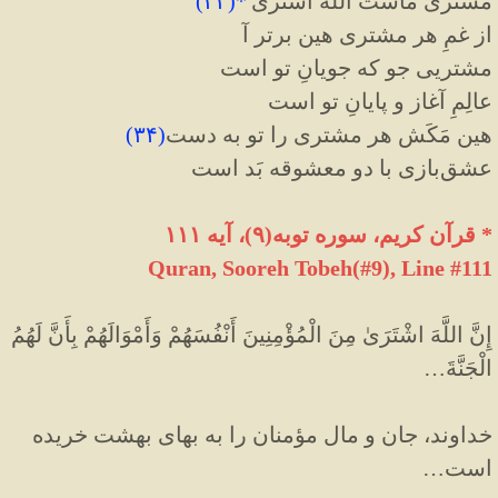
مشتریِّ ماست اَللهُ اشْتَری'
*(
۳۳
)
از غمِ هر مشتری هین برتر آ
مشتریی جو که جویانِ تو است
عالِمِ آغاز و پایانِ تو است
هین مَکَش هر مشتری را تو به دست
(
۳۴
)
عشق‌بازی با دو معشوقه بَد است
* قرآن کریم، سوره توبه(۹)، آیه ۱۱۱
Quran, Sooreh Tobeh(#9
)
, Line #111
إِنَّ اللَّهَ اشْتَرَىٰ مِنَ الْمُؤْمِنِينَ أَنْفُسَهُمْ وَأَمْوَالَهُمْ بِأَنَّ لَهُمُ
الْجَنَّةَ
…
خداوند، جان و مال مؤمنان را به بهای بهشت خریده
است…