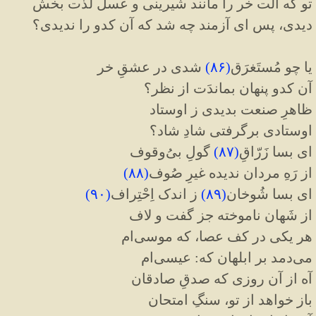
تو که آلت خر را مانند شیرینی و عسل لذت بخش
دیدی، پس ای آزمند چه شد که آن کدو را ندیدی؟
یا چو مُستَغرَق
(
۸۶
)
شدی در عشقِ خر
آن کدو پنهان بماندَت از نظر؟
ظاهرِ صنعت بدیدی ز اوستاد
اوستادی برگرفتی شادِ شاد؟
ای بسا زَرّاقِ
(
۸۷
)
گولِ بی‌ُوقوف
از رَهِ مردان ندیده غیرِ صُوف
(
۸۸
)
ای بسا شُوخان
(
۸۹
)
ز اندک اِحْتِراف
(
۹۰
)
از شَهان ناموخته جز گفت و لاف
هر یکی در کف عصا، که موسی‌ام
می‌دمد بر ابلهان که: عیسی‌ام
آه از آن روزی که صدقِ صادقان
باز خواهد از تو، سنگِ امتحان