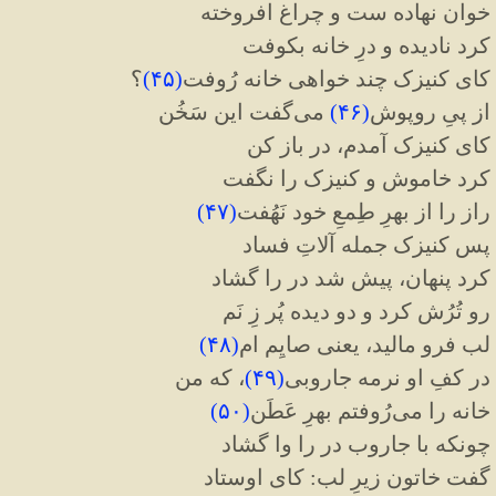
خوان نهاده ست و چراغ افروخته
کرد نادیده و درِ خانه بکوفت
کای کنیزک چند خواهی خانه رُوفت
(
۴۵
)
؟
از پیِ روپوش
(
۴۶
)
می‌گفت این سَخُن
کای کنیزک آمدم، در باز کن
کرد خاموش و کنیزک را نگفت
راز را از بهرِ طِمعِ خود نَهُفت
(
۴۷
)
پس کنیزک جمله آلاتِ فساد
کرد پنهان، پیش شد در را گشاد
رو تُرُش کرد و دو دیده پُر زِ نَم
لب فرو مالید، یعنی صایِم ام
(
۴۸
)
در کفِ او نرمه جاروبی
(
۴۹
)
، که من
خانه را می‌رُوفتم بهرِ عَطَن
(
۵۰
)
چونکه با جاروب در را وا گشاد
گفت خاتون زیرِ لب: کای اوستاد