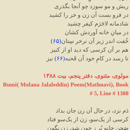
ریش و مو سوزد چو آنجا بگذری
در فرو بست آن زن و خر را کشید
شادمانه لاجَرَم کیفر چشید
در میانِ خانه آوردش کشان
خُفت اندر زیر آن نرخر سِتان
(
۶۵
)
هم بر آن کرسی که دید او از کنیز
تا رسد در کامِ خود آن قَحبه
(
۶۶
)
نیز
مولوی، مثنوی، دفتر پنجم، بیت ۱۳۸۸
Rumi( Molana Jalaleddin) Poem(Mathnavi), Book
# 5, Line # 1388
دَم نزد، در حال آن زن جان بداد
کرسی از یک‌سو، زن از یک‌سو فتاد
صَحنِ خانه پُر ز خون شد، زن نگون