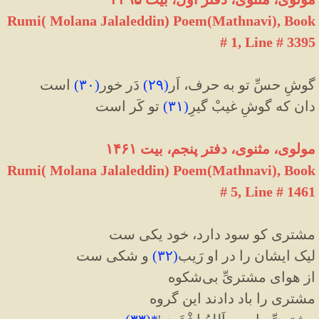
Rumi( Molana Jalaleddin) Poem(Mathnavi), Book
# 1, Line # 3395
گوشِ حسِّ تو به حرف، اَر
(
۲۹
)
دَر خور
(
۳۰
)
است
دان که گوشِ غیبْ گیرِ
(
۳۱
)
تو کَر است
مولوی، مثنوی، دفتر پنجم، بیت ۱۴۶۱
Rumi( Molana Jalaleddin) Poem(Mathnavi), Book
# 5, Line # 1461
مشتری کو سود دارد، خود یکی ست
لیک ایشان را در او رَیب
(
۳۲
)
و شکی ست
از هوای مشتریِّ بی‌شکوه
مشتری را باد دادند این گروه