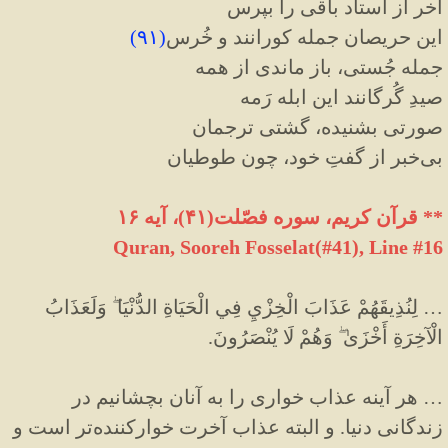
آخر از استاد باقی را بپرس
این حریصان جمله کورانند و خُرس
(
۹۱
)
جمله جُستی، باز ماندی از همه
صیدِ گُرگانند این ابله رَمه
صورتی بشنیده، گشتی ترجمان
بی‌خبر از گفتِ خود، چون طوطیان
** قرآن کریم، سوره فصّلت(۴۱)، آیه ۱۶
Quran, Sooreh Fosselat(#41
)
, Line #16
… لِنُذِيقَهُمْ عَذَابَ الْخِزْيِ فِي الْحَيَاةِ الدُّنْيَا ۖ وَلَعَذَابُ
الْآخِرَةِ أَخْزَىٰ ۖ وَهُمْ لَا يُنْصَرُونَ.
… هر آینه عذاب خوارى را به آنان بچشانيم در
زندگانی دنیا. و البته عذاب آخرت خواركننده‌تر است و