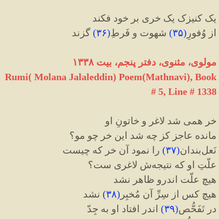
یک کنیزک یک خری بر خود فکند
از وُفورِ
(
۳۵
)
شهوت و فَرطِ
(
۳۶
)
گزند
مولوی، مثنوی، دفتر پنجم، بیت ۱۳۳۸
Rumi( Molana Jalaleddin) Poem(Mathnavi), Book
# 5, Line # 1338
خر همی شد لاغر و خاتونِ او
مانده عاجز کز چه شد این خر چو مو؟
نَعل‌بندان
(
۳۷
)
را نمود آن خر که چیست
علّتِ او که نتیجه‌ش لاغری ست؟
هیچ علّت اندرو ظاهر نشد
هیچ کس از سِرِّ آن مُخبِر
(
۳۸
)
نشد
در تَفَحُّص
(
۳۹
)
اندر افتاد او به جِدّ