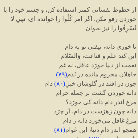
از حظوظ نفسانی کمتر استفاده کن، و جسم خود را با
خوردن رفو مکن.
اگر امرِ کُلُوا را خوانده ای، نهیِ لا
تُسْرِفُوا را نیز بخوان
تا خوری دانه، نیفتی تو به دام
این کند علم و قناعت، وَالسَّلام
نعمت از دنیا خورَد عاقل، نه غم
جاهلان محروم مانده در نَدَم
(
۷۹
)
چون در افتد در گلوشان حَبلِ
(
۸۰
)
دام
دانه خوردن گشت بر جمله حرام
مرغ اندر دام دانه کی خورَد؟
دانه چون زَهرَست در دام، اَر چَرَد
مرغِ غافل می‌خورد دانه ز دام
همچو اندر دامِ دنیا، این عَوام
(
۸۱
)