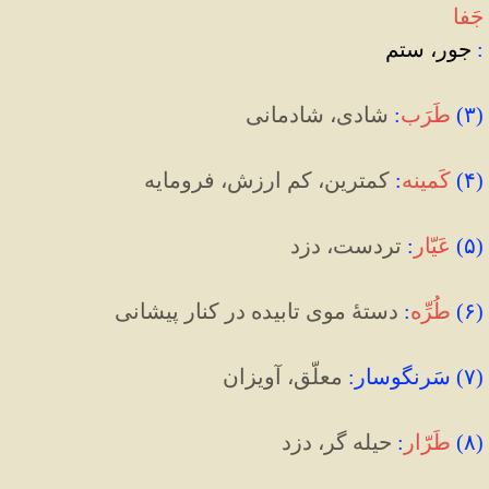
جَفا
:
جور، ستم
(
۳
)
طَرَب
:
شادی، شادمانی
(
۴
)
کَمینه
:
کمترین، کم ارزش، فرومایه
(
۵
)
عَیّار
:
تردست، دزد
(
۶
)
طُرِّه
:
دستۀ موی تابیده در کنار پیشانی
(
۷
)
سَرنگوسار
:
معلّق، آویزان
(
۸
)
طَرّار
:
حیله گر، دزد