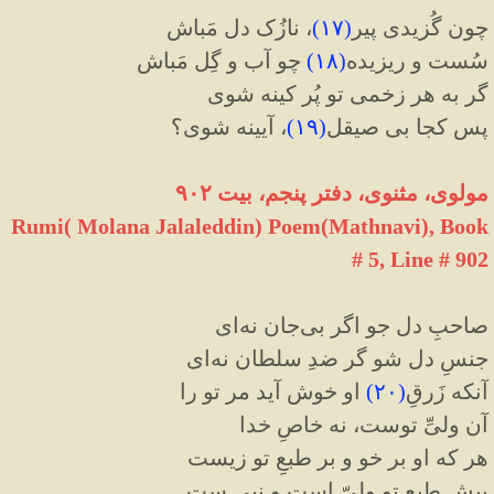
چون گُزیدی پیر
(
۱۷
)
، نازُک دل مَباش
سُست و ریزیده
(
۱۸
)
چو آب و گِل مَباش
گر به هر زخمی تو پُر کینه شوی
پس کجا بی صیقل
(
۱۹
)
، آیینه شوی؟
مولوی، مثنوی، دفتر پنجم، بیت ۹۰۲
Rumi( Molana Jalaleddin) Poem(Mathnavi), Book
# 5, Line # 902
صاحبِ دل جو اگر بی‌جان نه‌ای
جنسِ دل شو گر ضدِ سلطان نه‌ای
آنکه زَرقِ
(
۲۰
)
او خوش آید مر تو را
آن ولیِّ توست، نه خاصِ خدا
هر که او بر خو و بر طبعِ تو زیست
پیشِ طبعِ تو ولیّ است و نبی ست