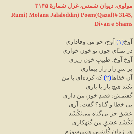
مولوی، دیوان شمس، غزل شمارهٔ ۳۱۴۵
Rumi( Molana Jalaleddin) Poem(Qazal)# 3145,
Divan e Shams
آوَخ
(
۱
)
آوَخ، چو من وفاداری
در تمنّای چون تو خون خواری
آوَخ آوَخ، طبیبِ خون ریزی
بر سرِ زار زار بیماری
آن جَفاها
(
۲
)
که کرده‌ای با من
نکند هیچ یار با یاری
گفتمش: قصدِ خونِ من داری
بی خطا و گناه؟ گفت: آری
عشق جز بی‌گناه می‌نَکُشَد
نَکُشَد عشقِ من گنهکاری
هر زمان گُلشنی همی‌سوزم