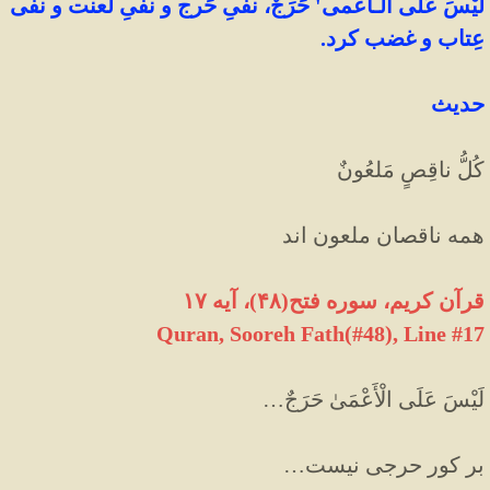
لَيْسَ عَلَی الـْاَعْمی' حَرَجٌ، نفیِ حَرج و نفیِ لعنت و نفی
عِتاب و غضب کرد.
حدیث
کُلُّ ناقِصٍ مَلعُونٌ
همه ناقصان ملعون اند
قرآن کریم، سوره فتح(۴۸)، آیه ۱۷
Quran, Sooreh Fath(#48
)
, Line #17
لَيْسَ عَلَى الْأَعْمَىٰ حَرَجٌ
…
بر كور حرجى نيست…