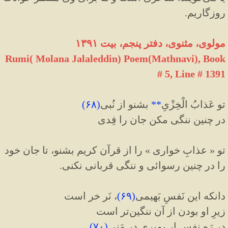
روزگاريم.
مولوی، مثنوی، دفتر پنجم، بیت ۱۳۹۱
Rumi( Molana Jalaleddin) Poem(Mathnavi), Book
# 5, Line # 1391
تو عَذابُ الْخِزْیِ
**
بشنو از نُبی
(
۶۸
)
در چنین ننگی مکن جان را فِدی
تو « عذابِ خواری » را از قرآن کریم بشنو، تا جان خود
را در چنین رسوائی و ننگی قربانی نکنی.
دانکه این نَفسِ بَهیمی
(
۶۹
)
، نَر خر است
زیرِ او بودن از آن ننگین‌تر است
در رَهِ نفس ار بمیری در مَنی
(
۷۰
)