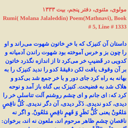
مولوی، مثنوی، دفتر پنجم، بیت ۱۳۳۳
Rumi( Molana Jalaleddin) Poem(Mathnavi), Book
# 5, Line # 1333
داستان آن کنیزک که با خرِ خاتون شهوت می‌راند و او
را چون بز و خرس آموخته بود شهوت راندن آدمیانه و
کدویی در قَضیبِ خر می‌کرد تا از اندازه نگذرد خاتون
بر آن وقوف یافت لکن دقیقهٔ کدو را ندید کنیزک را به
بهانه به راه کرد جای دور و با خر جمع شد بی‌کدو و
هلاک شد به فضیحت. کنیزک بی گناه باز آمد و نوحه
کرد که: ای جانم و ای چشم روشنم آلت تناسلی خر را
دیدی، کدو ندیدی. ذَکَر دیدی، آن دگر ندیدی. کُلُّ ناقِصٍ
مَلعُونٌ یعنی کُلُّ نَظَرٍ وَ فَهمٍ ناقِصٍ مَلعُونٌ. و اگر نه
ناقصانِ چشمِ ظاهر مرحوم اند، ملعون نه اند، برخوان: