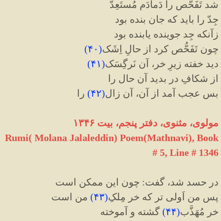
شد تَفَحُّص را دَمادَم مُستَعِدّ
جِدّ را باید که جان بنده بود
زآنکه جِد جوینده یابنده بود
چون تَفَحُّص کرد از حالِ اِشَک
(
۴۰
)
دید خفته زیرِ خر، آن نَرگِسَک
(
۴۱
)
از شکافِ در بدید آن حال را
بس عجب آمد از آن، آن زال
(
۴۲
)
را
مولوی، مثنوی، دفتر پنجم، بیت ۱۳۴۶
Rumi( Molana Jalaleddin) Poem(Mathnavi), Book
# 5, Line # 1346
در حسد شد، گفت: چون این ممکن است
پس من اَولی تر که خر مِلکِ
(
۴۳
)
من است
خر مُهَذَّب
(
۴۴
)
گشته و آموخته