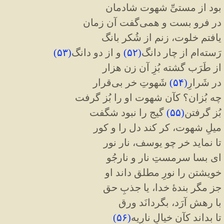
بود از مستیِّ شهوت شادمان
در فرو بست و همی‌گفت آن زمان
یافتم خلوت، زنم از شُکر بانگ
رَسته‌ام از چار دانگ
(
۵۲
)
و از دو دانگ
(
۵۳
)
از طَرَب گشته بُزِ آن زن هزار
در شَرارِ
(
۵۴
)
شَهوتِ خر بی‌قرار
چه بُزان؟ کآن شهوت او را بُز گرفت
بُز گرفتن
(
۵۵
)
گیج را نبود شگفت
میلِ شهوت، کر کند دل را و کور
تا نماید خر چو یوسف، نار نور
ای بسا سرمستِ نار و نارجُو
خویشتن را نورِ مطلق داند او
جز مگر بندهٔ خدا، یا جذبِ حق
با رهش آرَد، بگردانَد ورق
تا بداند کآن خیالِ نارِیه
(
۵۶
)