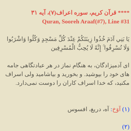
**** قرآن کریم، سوره اعراف(۷)، آیه ۳۱
Quran, Sooreh Araaf(#7
)
, Line #31
يَا بَنِي آدَمَ خُذُوا زِينَتَكُمْ عِنْدَ كُلِّ مَسْجِدٍ وَكُلُوا وَاشْرَبُوا
وَلَا تُسْرِفُوا ۚ إِنَّهُ لَا يُحِبُّ الْمُسْرِفِين
اى آدمیزادگان، به هنگام نماز در هر عبادتگاهی جامه
های خود را بپوشيد. و بخوريد و بياشاميد ولى اسراف
مكنيد، كه خدا اسراف كاران را دوست نمى‌دارد.
(
۱
)
آوَخ
:
آه، دریغ، افسوس
(۲)