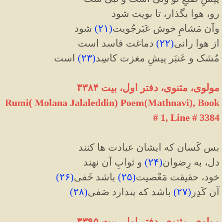
رو، هوا بگذار، تا بویت شود
وآن مَشامِ خوش عَبَرجُویت
(
۲۱
)
شود
از هوا رانی
(
۲۲
)
دماغت فاسد است
مُشک و عَنبَر پیشِ مغزت کاسِد
(
۲۳
)
است
مولوی، مثنوی، دفتر اول، بیت ۳۳۸۴
Rumi( Molana Jalaleddin) Poem(Mathnavi), Book
# 1, Line # 3384
بس کَسان که ایشان عبادت ها کنند
دل، به رِضوان
(
۲۴
)
و ثوابِ آن نهند
خود، حقیقت مَعْصیت
(
۲۵
)
باشد خَفی
(
۲۶
)
آن کَدِر
(
۲۷
)
باشد که پندارد صَفی
(
۲۸
)
مولوی، مثنوی، دفتر اول، بیت ۳۳۹۵