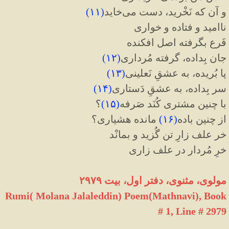
و آن که نَخْرید، دست می‌خاید
(
۱۱
)
ناامید و فتاده و خواری
فَرع بگرفته اصل افکنده
جان بِداده، گرفته مُرداری
(
۱۲
)
پا بُریده، به عشقِ نَعلینی
(
۱۳
)
سر بِداده، به عشقِ دَستاری
(
۱۴
)
با چنین مشتری کُنَد صَرفه
(
۱۵
)
؟
از چنین باده
(
۱۶
)
مانده هشیاری؟
خر علف زارِ تن گُزید و بمانْد
خرِ مُردار در علف زاری
مولوی، مثنوی، دفتر اول، بیت ۲۹۷۹
Rumi( Molana Jalaleddin) Poem(Mathnavi), Book
# 1, Line # 2979