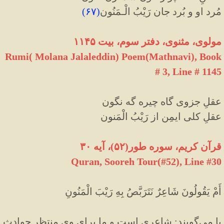
مُرد او و بُرد جان رَیْبُ الْـمَنُون
(
۶۷
)
مولوی، مثنوی، دفتر سوم، بیت ۱۱۴۵
Rumi( Molana Jalaleddin) Poem(Mathnavi), Book
# 3, Line # 1145
عقلِ جزوی گاه چیره گه نگون
عقلِ کلی ایمِن از رَیْبُ الْمَنون
قرآن کریم، سوره طور(۵۲)، آیه ۳۰
Quran, Sooreh Tour(#52
)
, Line #30
أَمْ يَقُولُونَ شَاعِرٌ نَتَرَبَّصُ بِهِ رَيْبَ الْمَنُونِ
يا مى‌گويند: شاعرى است و ما براى وى منتظر حوادث