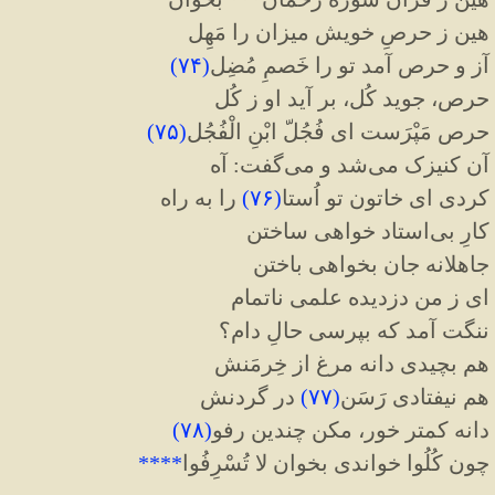
هین ز حرصِ خویش میزان را مَهِل
آز و حرص آمد تو را خَصمِ مُضِل
(
۷۴
)
حرص، جوید کُل، بر آید او ز کُل
حرص مَپْرَست ای فُجُلّ ابْنِ الْفُجُل
(
۷۵
)
آن کنیزک می‌شد و می‌گفت: آه
کردی ای خاتون تو اُستا
(
۷۶
)
را به راه
کارِ بی‌استاد خواهی ساختن
جاهلانه جان بخواهی باختن
ای ز من دزدیده علمی ناتمام
ننگت آمد که بپرسی حالِ دام؟
هم بچیدی دانه مرغ از خِرمَنش
هم نیفتادی رَسَن
(
۷۷
)
در گردنش
دانه کمتر خور، مکن چندین رفو
(
۷۸
)
چون کُلُوا خواندی بخوان لا تُسْرِفُوا
****