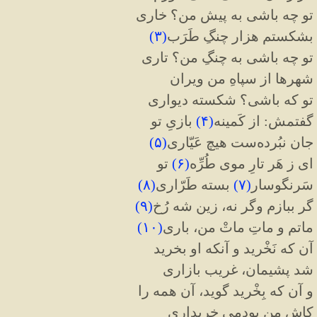
تو چه باشی به پیش من؟ خاری
بشکستم هزار چنگِ طَرَب
(
۳
)
تو چه باشی به چنگِ من؟ تاری
شهرها از سپاهِ من ویران
تو که باشی؟ شکسته دیواری
گفتمش: از کَمینه
(
۴
)
بازیِ تو
جان نبُرده‌ست هیچ عَیّاری
(
۵
)
ای ز هَر تارِ موی طُرِّه
(
۶
)
تو
سَرنگوسار
(
۷
)
بسته طَرّاری
(
۸
)
گر ببازم وگر نه، زین شه رُخ
(
۹
)
ماتم و ماتِ ماتْ من، باری
(
۱۰
)
آن که نَخْرید و آنکه او بخرید
شد پشیمان، غریب بازاری
و آن که بِخْرید گوید، آن همه را
کاش من بودمی خریداری