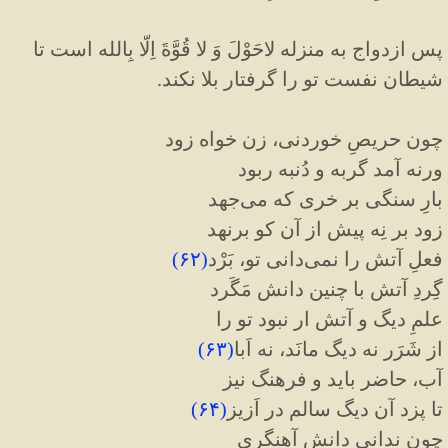
پس ازدواج به منزله لاحَوْلَ وَ لا قُوَّةَ اِلّا بِالله است تا
شیطان نفست تو را گرفتار بلا نکند.
چون حریصِ خوردنی، زن خواه زود
ورنه آمد گربه و دُنبه ربود
بارِ سنگی بر خری که می‌جهد
زود بر نِه پیش از آن کو برنهد
فعلِ آتش را نمی‌دانی تو، بَرْد
(
۶۲
)
گِردِ آتش با چنین دانش مَگَرد
علمِ دیگ و آتش ار نبود تو را
از شَرَر نه دیگ مانَد، نه اَبا
(
۶۳
)
آب، حاضر باید و فرهنگ نیز
تا پزد آن دیگ سالم در اَزیز
(
۶۴
)
چون ندانی دانشِ آهنگری