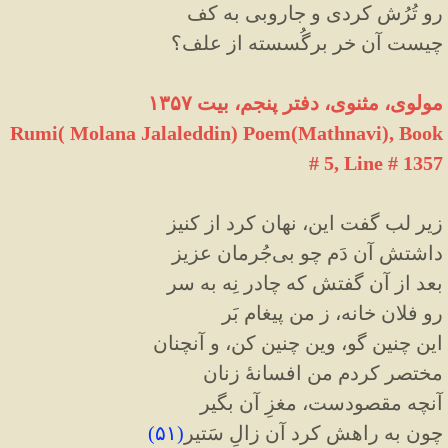
رو تُرُش کردی و جاروبی به کف
چیست آن خر برگُسسته از علف؟
مولوی، مثنوی، دفتر پنجم، بیت ۱۳۵۷
Rumi( Molana Jalaleddin) Poem(Mathnavi), Book
# 5, Line # 1357
زیر لب گفت این، نهان کرد از کنیز
داشتش آن دَم چو بی‌جُرمان عزیز
بعد از آن گفتش که چادر نِه به سر
رو فلان خانه، ز من پیغام بَر
این چنین گو، وین چنین کن، و آنچنان
مختصر کردم من افسانهٔ زنان
آنچه مقصودست، مغزِ آن بگیر
چون به راهش کرد آن زالِ سَتیر
(
۵۱
)