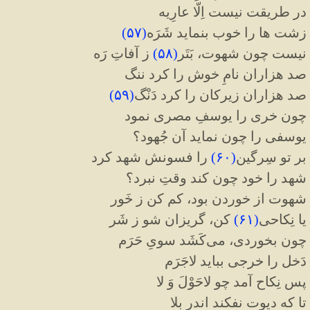
در طریقت نیست اِلّا عارِیه
زشت ها را خوب بنماید شَرَه
(
۵۷
)
نیست چون شهوت، بَتَر
(
۵۸
)
ز آفاتِ رَه
صد هزاران نامِ خوش را کرد ننگ
صد هزاران زیرکان را کرد دَنْگ
(
۵۹
)
چون خری را یوسفِ مصری نمود
یوسفی را چون نماید آن جُهود؟
بر تو سِرگین
(
۶۰
)
را فسونش شهد کرد
شهد را خود چون کند وقتِ نبرد؟
شهوت از خوردن بود، کم کن ز خَور
یا نِکاحی
(
۶۱
)
کن، گریزان شو ز شَر
چون بخوردی، می‌کَشَد سویِ حَرَم
دَخل را خرجی بباید لاجَرَم
پس نِکاح آمد چو لاحَوْلَ وَ لا
تا که دیوت نفکند اندر بلا