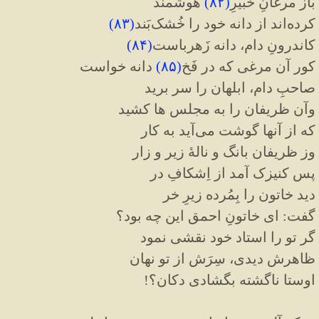
باز مرغانِ خَبیرِ
(
۸۲
)
هوشمند
کرده‌اند از دانه خود را خُشک‌بَند
(
۸۳
)
کاندرونِ دام، دانه زَهرباست
(
۸۴
)
کور آن مرغی که در فَخ
(
۸۵
)
دانه خواست
صاحبِ دام، ابلهان را سر برید
وآن ظریفان را به مجلس ها کشید
که از آنها گوشت می‌آید به کار
وز ظریفان بانگ و نالهٔ زیر و زار
پس کنیزک آمد از اِشکافِ در
دید خاتون را بِمُرده زیرِ خر
گفت: ای خاتونِ احمق این چه بود؟
گر تو را استاد خود نقشی نمود
ظاهرش دیدی، سِرَش از تو نهان
اوستا ناگشته بگشادی دکان؟!