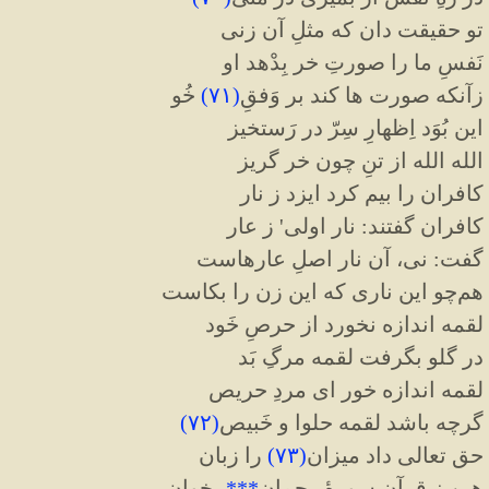
تو حقیقت دان که مثلِ آن زنی
نَفسِ ما را صورتِ خر بِدْهد او
زآنکه صورت ها کند بر وَفقِ
(
۷۱
)
خُو
این بُوَد اِظهارِ سِرّ در رَستخیز
الله الله از تنِ چون خر گریز
کافران را بیم کرد ایزد ز نار
کافران گفتند: نار اولی' ز عار
گفت: نی، آن نار اصلِ عارهاست
هم‌چو این ناری که این زن را بکاست
لقمه اندازه نخورد از حرصِ خَود
در گلو بگرفت لقمه مرگِ بَد
لقمه اندازه خور ای مردِ حریص
گرچه باشد لقمه حلوا و خَبیص
(
۷۲
)
حق تعالی داد میزان
(
۷۳
)
را زبان
هین ز قرآن سورهٔ رحمان
***
بخوان