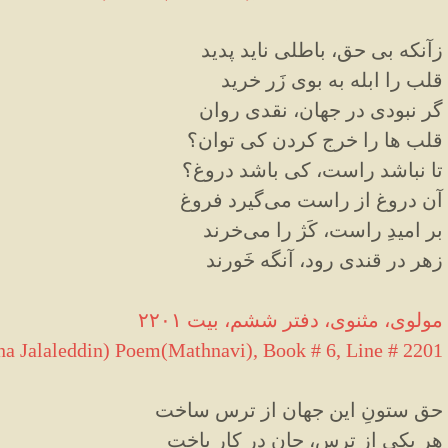
زآنکه بی حق، باطلی ناید پدید
قلب را ابله به بوی زَر خرید
گر نبودی در جهان، نقدی روان
قلب ها را خرج کردن کی توان؟
تا نباشد راست، کی باشد دروغ؟
آن دروغ از راست می‌گیرد فروغ
بر امیدِ راست، کَژ را می‌خرند
زهر در قندی رود، آنگه خَورند
مولوی، مثنوی، دفتر ششم، بیت ۲۲۰۱
a Jalaleddin) Poem(Mathnavi), Book # 6, Line # 2201
حق ستونِ این جهان از ترس ساخت
هر یکی از ترس، جان در کار باخت