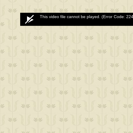
0
This video file cannot be played.
(Error Code: 22
seconds
of
0
seconds
Volume
50%