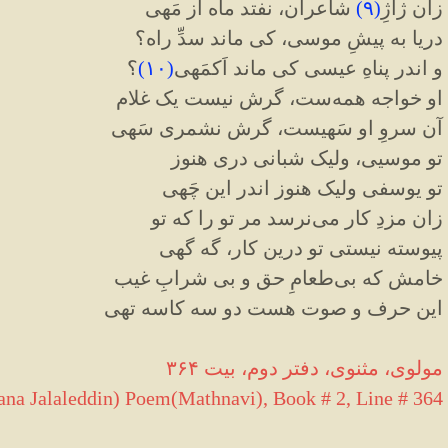
زان ژاژِ
(
۹
)
شاعران، نفتد ماه از مَهی
دریا به پیشِ موسی، کی ماند سدِّ راه؟
و اندر پناهِ عیسی کی ماند اَکمَهی
(
۱۰
)
؟
او خواجه همه‌ست، گرش نیست یک غلام
آن سروِ او سَهیست، گرش نشمری سَهی
تو موسیی، ولیک شبانی دری هنوز
تو یوسفی ولیک هنوز اندر این چَهی
زان مزدِ کار می‌نرسد مر تو را که تو
پیوسته نیستی تو درین کار، گه گهی
خامش که بی‌طعامِ حق و بی‌ شرابِ غیب
این حرف و صوت هست دو سه کاسه تهی
مولوی، مثنوی، دفتر دوم، بیت ۳۶۴
na Jalaleddin) Poem(Mathnavi), Book # 2, Line # 364