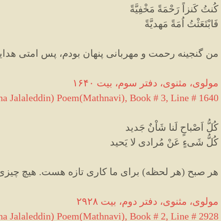
کُنتُ کَنزاً رَحْمَةً مَخْفِیَّةً
فَابْتَعَثْتُ اُمَةً مَهدیَّةً
من گنجینه رحمت و مهربانی پنهان بودم، پس امتی هدای
مولوی، مثنوی، دفتر سوم، بیت ۱۶۴۰
a Jalaleddin) Poem(Mathnavi), Book # 3, Line # 1640
کُلُّ اَصْباحٍ لَنا شَاْنٌ جَدید
کُلُّ شَیءٍ عَنْ مُرادی لا یَحید
هر صبح (هر لحظه) برای ما کاری تازه هست. هیچ چیزی ا
مولوی، مثنوی، دفتر دوم، بیت ۲۹۲۸
a Jalaleddin) Poem(Mathnavi), Book # 2, Line # 2928