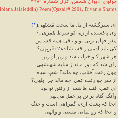
مولوی، دیوان شمس، غزل شماره ۲۹۸۱
lana Jalaleddin) Poem(Qazal)# 2981, Divan e Shams
ای سیرگشته از ما، ما سخت مُشتَهی
(
۱
)
وی پاکشیده از ره، کو شرطِ هَمرَهی؟
مغزِ جهان تویی تو و باقی همه حَشیش
کی یابد آدمی ز حَشیشات
(
۲
)
فَربِهی؟
هر شهر کاو خراب شد و زیرِ او زبر
زان شد که دور ماند ز سایه شهنشهی
چون رفت آفتاب، چه مانَد؟ شبِ سیاه
از سر چو رفت عقل، چه مانَد جز ابلهی؟
ای عقل، فتنه‌ ها همه از رفتن تو بود
وآنگه گناه بر تنِ بی‌عقل می‌نهی
آنجا که پشت آری، گمراهی است و جنگ
و آنجا که رو نمایی مستی و والهی