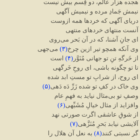
هجده هزار عالم، دو قِسم بیش نیست
نیمش جَمادِ مرده و نیمیش آگهی
دریای آگهی که خردها همه ازوست
آنست منتهای خردهای منتهی
ای جانِ آشنا، که در آن بَحر می‌روی
وی آنکه همچو تیر ازین چرخ
(
۳
)
می‌جهی
از خَرگهِ تنِ تو جهانی مُنَوَّر
(
۴
)
است
تا تو چگونه باشی، ای روحِ خَرگهی
ای روح، از شرابِ تو مستِ ابد شده
وی خاک در کفِ تو شده زَرِّ دَه دَهی
(
۵
)
وصفِ تو بی‌مثال نیاید به فهمِ عام
وافزاید از مثال خیالِ مُشَبِّهی
(
۶
)
از شوقِ عاشقی اگرت صورتی نهد
آلایشی نیابد بَحرِ مُنَزَّهی
(
۷
)
گر نسبتی کنند
(
۸
)
به نعل آن هلال را