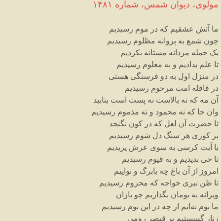
مولوی،
دیوان
شمس
،
شماره
۱۴۸۱
ما
آتش
عشقیم
که
در
موم
رسیدیم
چون
شمع
به
پروانه
مظلوم
رسیدیم
یک
حمله
مردانه
مستانه
بکردیم
تا
علم
بدادیم
و
به
معلوم
رسیدیم
در
منزل
اول
به
دو
فرسنگی
هستی
در
قافله
امت
مرحوم
رسیدیم
آن
مه
که
نه
بالاست
نه
پست
است
بتابید
وان
جا
که
نه
محمود
و
نه
مذموم
رسیدیم
تا
حضرت
آن
لعل
که
در
کون
نگنجد
بر
کوری
هر
سنگ
دل
شوم
رسیدیم
با
آیت
کرسی
به
سوی
عرش
پریدیم
تا
حی
بدیدیم
و
به
قیوم
رسیدیم
امروز
از
آن
باغ
چه
بابرگ
و
نواییم
تا
ظن
نبری
خواجه
که
محروم
رسیدیم
ویرانه
به
بومان
بگذاریم
چو
بازان
ما
بوم
نه
ایم
ار
چه
در
این
بوم
رسیدیم
زنار
گسستیم
بر
قیصر
رومی