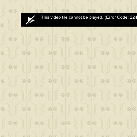
0
This video file cannot be played.
(Error Code: 22
seconds
of
0
seconds
Volume
50%