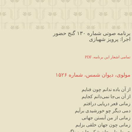
برنامه صوتی شماره ۱۳۰ گنج حضور
اجرا: پرویز شهبازی
PDF ،تمامی اشعار این برنامه
مولوی،
دیوان
شمس
،
شماره
۱۵۲۶
از
آن
باده
ندانم
چون
فنایم
از
آن
بی
جا
نمی
دانم
کجایم
زمانی
قعر
دریایی
درافتم
دمی
دیگر
چو
خورشیدی
برآیم
زمانی
از
من
آبستن
جهانی
زمانی
چون
جهان
خلقی
بزایم
چو
طوطی
جان
شکر
خاید
به
ناگه