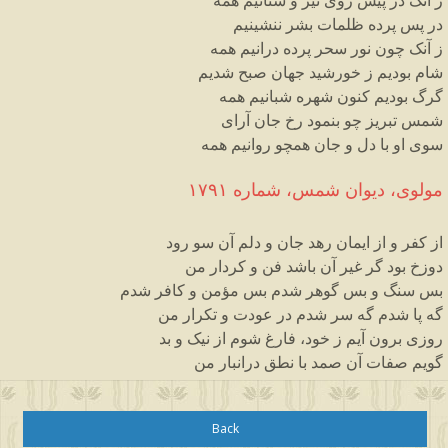
ز آنک در پیش روی تیر و سنانیم همه
در پس پرده ظلمات بشر ننشینیم
ز آنک چون نور سحر پرده درانیم همه
شام بودیم ز خورشید جهان صبح شدیم
گرگ بودیم کنون شهره شبانیم همه
شمس تبریز چو بنمود رخ جان آرای
سوی او با دل و جان همچو روانیم همه
مولوی، دیوان شمس، شماره ۱۷۹۱
از کفر و از ایمان رهد جان و دلم آن سو رود
دوزخ بود گر غیر آن باشد فن و کردار من
بس سنگ و بس گوهر شدم بس مؤمن و کافر شدم
گه پا شدم گه سر شدم در عودت و تکرار من
روزی برون آیم ز خود، فارغ شوم از نیک و بد
گویم صفات آن صمد با نطق درانبار من
Back