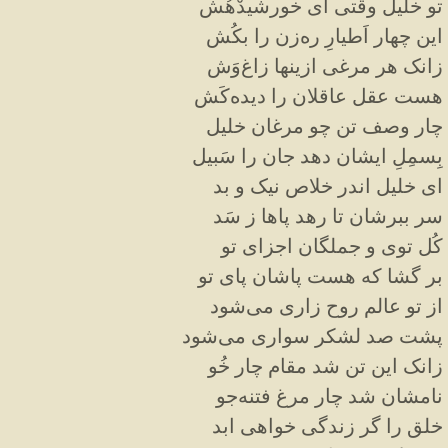
تو خلیل وقتی ای خورشیدْهُش
این چهار اَطیارِ ره‌زن را بکُش
زانک هر مرغی ازینها زاغ‌وَش
هست عقل عاقلان را دیده‌کَش
چار وصف تن چو مرغان خلیل
بِسمِلِ ایشان دهد جان را سَبیل
ای خلیل اندر خلاص نیک و بد
سر ببرشان تا رهد پاها ز سَد
کُل توی و جملگان اجزای تو
بر گشا که هست پاشان پای تو
از تو عالم روح زاری می‌شود
پشت صد لشکر سواری می‌شود
زانک این تن شد مقام چار خُو
نامشان شد چار مرغ فتنه‌جو
خلق را گر زندگی خواهی ابد