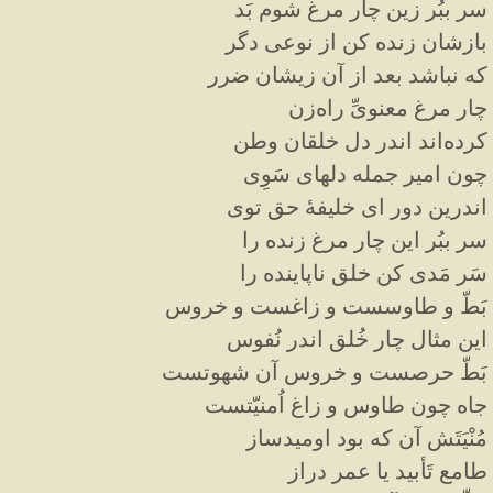
سر ببُر زین چار مرغ شوم بَد
بازشان زنده کن از نوعی دگر
که نباشد بعد از آن زیشان ضرر
چار مرغ معنویِّ راه‌زن
کرده‌اند اندر دل خلقان وطن
چون امیر جمله دلهای سَوِی
اندرین دور ای خلیفهٔ حق توی
سر ببُر این چار مرغ زنده را
سَر مَدی کن خلق ناپاینده را
بَطّ و طاوسست و زاغست و خروس
این مثال چار خُلق اندر نُفوس
بَطّ حرصست و خروس آن شهوتست
جاه چون طاوس و زاغ اُمنیّتست
مُنْیَتَش آن که بود اومیدساز
طامع تَأبید یا عمر دراز