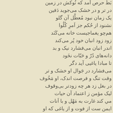
بَطّ حرص آمد که نُوكش در زمین
در تر و در خشک می‌جوید دَفین
یک زمان نبود مُعطَّل آن گلو
نشنود از حُکم جز اَمرِ کُلُوا
هم‌چو یغماجیست خانه می‌کَنَد
زود زود انبان خود پُر می‌کند
اندر انبان می‌فشارد نیک و بد
دانه‌های دُرّ و حَبّات نخَود
تا مبادا یاغیی آید دگر
می‌فشارد در جَوال او خشک و تر
وقت تنگ و فرصت اندک، او مَخُوف
در بغل زد هر چه زودتر بی‌وقوف
لیک مؤمن ز اعتماد آن حیات
مي كند غارت به مَهْل و با اَنات
ايمن ست از فوت و از یاغی که او