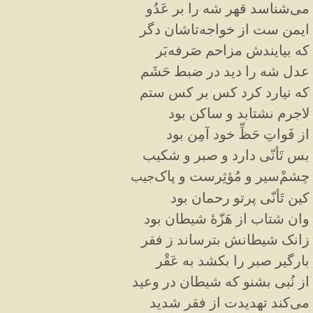
می‌شناسد قهر شه را بر عَدُو
ايمن ست از خواجه‌تاشان دگر
که بیایندش مزاحم صَرفه‌بَر
عدل شه را دید در ضبط حَشَم
که نیارد کرد کس بر کس ستم
لاجرم نشتابد و ساکن بود
از فَواتِ حَظِّ خود آمِن بود
بس تَأنّی دارد و صبر و شکیب
چشم‌ْسیر و
مُؤثِرست
و پاک‌
جیب
کین تَأنّی پرتو رحمان بود
وان شتاب از هَزّهٔ شیطان بود
زانک شیطانش بترساند ز فقر
بارگیر صبر را بکشد به عَقْر
از نُبی بشنو که شیطان در وعید
می‌کند تهدیدت از فقر شدید