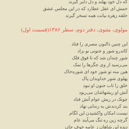
که
دل
خود
بهلند
و
دل
دلبر
گیرند
خمش
ای
عقل
عطارد
که
در
این
مجلس
عشق
حلقه
زهره
بیانت
همه
تسخر
گیرند
مولوی،
مثنوی،
دفتر
دوم،
سطر
۱۳۸۶
(
قسمت
اول
)
این
چنین
ذالنون
مصری
را
فتاد
کاندرو
شور
و
جنونی
نو
بزاد
شور
چندان
شد
که
تا
فوق
فلک
می
رسید
از
وی
جگرها
را
نمک
هین
منه
تو
شور
خود
ای
شوره
خاک
پهلوی
شور
خداوندان
پاک
خلق
را
تاب
جنون
او
نبود
آتش
او
ریشهاشان
می
ربود
چونک
در
ریش
عوام
آتش
فتاد
بند
کردندش
به
زندانی
نهاد
نیست
امکان
واکشیدن
این
لگام
گرچه
زین
ره
تنگ
می
آیند
عام
دیده
این
شاهان
ز
عامه
خوف
جان