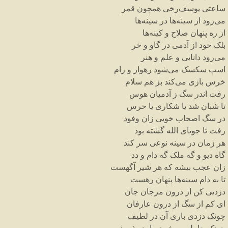
ساعتی
یوسف
رخی
همچون
قمر
می
رود
از
سینه
ها
در
سینه
ها
از
ره
پنهان
صلاح
و
کینه
ها
بلک
خود
از
آدمی
در
گاو
و
خر
می
رود
دانایی
و
علم
و
هنر
اسپ
سکسک
می
شود
رهوار
و
رام
خرس
بازی
می
کند
بز
هم
سلام
رفت
اندر
سگ
ز
آدمیان
هوس
تا
شبان
شد
یا
شکاری
یا
حرس
در
سگ
اصحاب
خویی
زان
وفود
رفت
تا
جویای
الله
گشته
بود
هر
زمان
در
سینه
نوعی
سر
کند
گاه
دیو
و
گه
ملک
گه
دام
و
دد
زان
عجب
بیشه
که
هر
شیر
آگهست
تا
به
دام
سینه
ها
پنهان
رهست
دزدیی
کن
از
درون
مرجان
جان
ای
کم
از
سگ
از
درون
عارفان
چونک
دزدی
باری
آن
در
لطیف