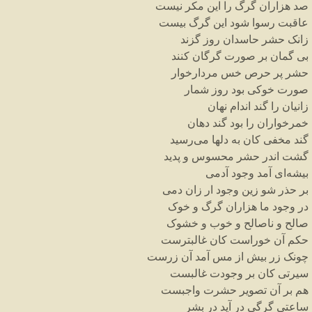
صد
هزاران
گرگ
را
این
مکر
نیست
عاقبت
رسوا
شود
این
گرگ
بیست
زانک
حشر
حاسدان
روز
گزند
بی
گمان
بر
صورت
گرگان
کنند
حشر
پر
حرص
خس
مردارخوار
صورت
خوکی
بود
روز
شمار
زانیان
را
گند
اندام
نهان
خمرخواران
را
بود
گند
دهان
گند
مخفی
کان
به
دلها
می
رسید
گشت
اندر
حشر
محسوس
و
پدید
بیشه
ای
آمد
وجود
آدمی
بر
حذر
شو
زین
وجود
ار
زان
دمی
در
وجود
ما
هزاران
گرگ
و
خوک
صالح
و
ناصالح
و
خوب
و
خشوک
حکم
آن
خوراست
کان
غالبترست
چونک
زر
بیش
از
مس
آمد
آن
زرست
سیرتی
کان
بر
وجودت
غالبست
هم
بر
آن
تصویر
حشرت
واجبست
ساعتی
گرگی
در
آید
در
بشر