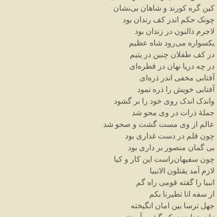
کین
گره
کورند
و
شاهان
بی
نشان
چونک
حکم
اندر
کف
رندان
بود
لاجرم
ذالنون
در
زندان
بود
یکسواره
می
رود
شاه
عظیم
در
کف
طفلان
چنین
در
یتیم
در
چه
دریا
نهان
در
قطره
ای
آفتابی
مخفی
اندر
ذره
ای
آفتابی
خویش
را
ذره
نمود
واندک
اندک
روی
خود
را
بر
گشود
جملهٔ
ذرات
در
وی
محو
شد
عالم
از
وی
مست
گشت
و
صحو
شد
چون
قلم
در
دست
غداری
بود
بی
گمان
منصور
بر
داری
بود
چون
سفیهان
راست
این
کار
و
کیا
لازم
آمد
یقتلون
الانبیا
انبیا
را
گفته
قومی
راه
گم
از
سفه
انا
تطیرنا
بکم
جهل
ترسا
بین
امان
انگیخته