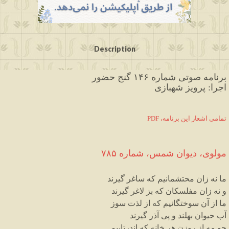
Description
برنامه صوتی شماره ۱۴۶ گنج حضور
اجرا: پرویز شهبازی
PDF ،تمامی اشعار این برنامه
مولوی،
دیوان
شمس
،
شماره
۷۸۵
ما
نه
زان
محتشمانیم
که
ساغر
گیرند
و
نه
زان
مفلسکان
که
بز
لاغر
گیرند
ما
از
آن
سوختگانیم
که
از
لذت
سوز
آب
حیوان
بهلند
و
پی
آذر
گیرند
چو
مه
از
روزن
هر
خانه
که
اندرتابیم