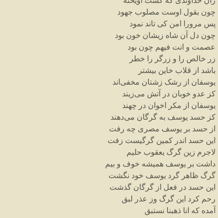
زان
خداوندی
که
گشت
آویخته
چون
بقول
اوست
مصلوب
جهود
پس
مرورا
امن
کی
تاند
نمود
چون
دل
آن
شاه
زیشان
خون
بود
عصمت
و
انت
فیهم
چون
بود
زر
خالص
را
و
زرگر
را
خطر
باشد
از
قلاب
خاین
بیشتر
یوسفان
از
رشک
زشتان
مخفی
اند
کز
عدو
خوبان
در
آتش
می
زیند
یوسفان
از
مکر
اخوان
در
چهند
کز
حسد
یوسف
به
گرگان
می
دهند
از
حسد
بر
یوسف
مصری
چه
رفت
این
حسد
اندر
کمین
گرگیست
زفت
لاجرم
زین
گرگ
یعقوب
حلیم
داشت
بر
یوسف
همیشه
خوف
و
بیم
گرگ
ظاهر
گرد
یوسف
خود
نگشت
این
حسد
در
فعل
از
گرگان
گذشت
رحم
کرد
این
گرگ
وز
عذر
لبق
آمده
که
انا
ذهبنا
نستبق