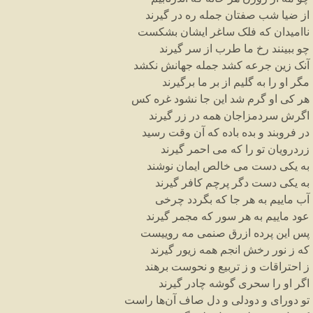
از
ضیا
شب
صفتان
جمله
ره
در
گیرند
ناامیدان
که
فلک
ساغر
ایشان
بشکست
چو
ببینند
رخ
ما
طرب
از
سر
گیرند
آنک
زین
جرعه
کشد
جمله
جهانش
نکشد
مگر
او
را
به
گلیم
از
بر
ما
برگیرند
هر
کی
او
گرم
شد
این
جا
نشود
غره
کس
اگرش
سردمزاجان
همه
در
زر
گیرند
در
فروبند
و
بده
باده
که
آن
وقت
رسید
زردرویان
تو
را
که
می
احمر
گیرند
به
یکی
دست
می
خالص
ایمان
نوشند
به
یکی
دست
دگر
پرچم
کافر
گیرند
آب
ماییم
به
هر
جا
که
بگردد
چرخی
عود
ماییم
به
هر
سور
که
مجمر
گیرند
پس
این
پرده
ازرق
صنمی
مه
روییست
که
ز
نور
رخش
انجم
همه
زیور
گیرند
ز
احتراقات
و
ز
تربیع
و
نحوست
برهند
اگر
او
را
سحری
گوشه
چادر
گیرند
تو
دورای
و
دودلی
و
دل
صاف
آن
ها
راست