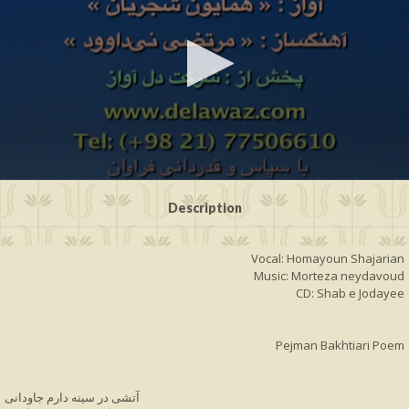
0
seconds
Description
of
4
minutes,
Vocal: Homayoun Shajarian
12
seconds
Music: Morteza neydavoud
CD: Shab e Jodayee
Pejman Bakhtiari Poem
آتشی در سینه دارم جاودانی