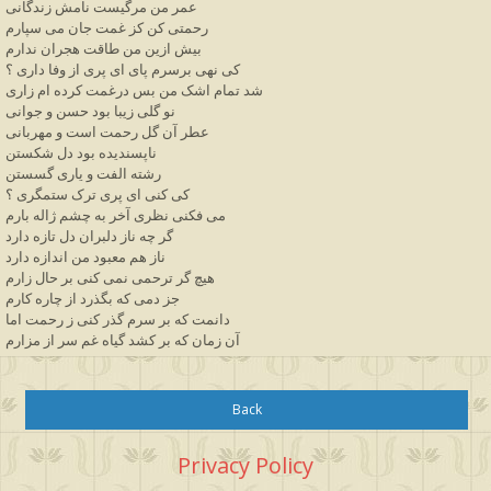
عمر من مرگیست نامش زندگانی
رحمتی کن کز غمت جان می سپارم
بیش ازین من طاقت هجران ندارم
کی نهی برسرم پای ای پری از وفا داری ؟
شد تمام اشک من بس درغمت کرده ام زاری
نو گلی زیبا بود حسن و جوانی
عطر آن گل رحمت است و مهربانی
ناپسندیده بود دل شکستن
رشته الفت و یاری گسستن
کی کنی ای پری ترک ستمگری ؟
می فکنی نظری آخر به چشم ژاله بارم
گر چه ناز دلبران دل تازه دارد
ناز هم معبود من اندازه دارد
هیچ گر ترحمی نمی کنی بر حال زارم
جز دمی که بگذرد از چاره کارم
دانمت که بر سرم گذر کنی ز رحمت اما
آن زمان که بر کشد گیاه غم سر از مزارم
Back
Privacy Policy