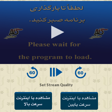
0
seconds
of
0
seconds
Set Stream Quality