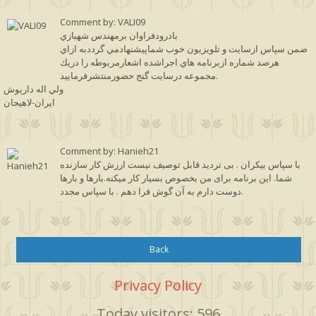
Comment by: VALI09
بادرودفراوان برمهندس شهبازي
ضمن سپاس ازسايت و تلويزيون خوب شماپيشنهادمي گرددبه ازاي
هرصد شماره ازبرنامه هاي اجراشده اشعارمربوطه را دريك
مجموعه درسايت گنج حضورمنتشرفرماييد.
ولي اله داريوش
ايران-لاهيجان
Comment by: Hanieh21
با سپاس بیکران . بی تردید قابل توصیف نیست ارزش کار سازنده
شما. این برنامه برای من بخصوص بسیار کار میکنه.بارها و بارها
دوست دارم به آن گوش فرا دهم . با سپاس مجدد.
Back
Privacy Policy
Today visitors: 596