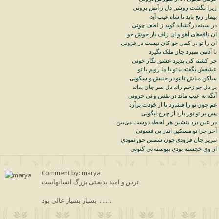
زیرا
نگشت
روشن
دل
ز
آتش
برونی
بیمار
رنج
باید
تا
شاه
غیب
آید
در
سینه
درگشاید
گوید
ز
لطف
چونی
آن
نافه
های
آهو
و
آن
زلف
یار
خوش
خو
آن
را
تو
در
کمی
جو
کان
نیست
در
فزونی
تا
آدمی
نمیرد
جان
ملک
نگیرد
جز
کشته
کی
پذیرد
عشق
نگار
خونی
عشقش
بگفته
با
تو
یا
ما
رویم
یا
تو
ساکن
مباش
تا
تو
در
جنبش
و
سکونی
بر
دل
چو
زخم
راند
دل
سر
جان
بداند
آنگه
نه
عیب
ماند
در
نفس
و
نی
حرونی
غم
چون
تو
را
فشارد
تا
از
خودت
برآرد
پس
بر
تو
نور
بارد
از
چرخ
آبگونی
در
عین
درد
بنشین
هر
لحظه
دوست
می
بین
آخر
چرا
تو
مسکین
اندر
پی
فسونی
تبریز
جان
فزودی
چون
شمس
حق
نمودی
از
وی
خجسته
بودی
پیوسته
نی
کنونی
Comment by: marya
ترس و امید بدبختی بزرگ انسانهاست
بسیار بسیار عالی بود ..........