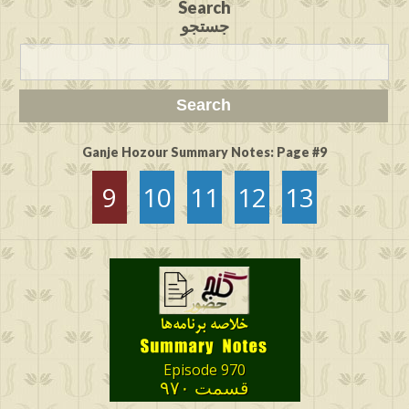
Search
جستجو
Ganje Hozour Summary Notes: Page #9
9
10
11
12
13
Episode 970
قسمت ٩٧٠