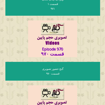
قسمت ۱
۹۷۱
Episode 970
قسمت ۹۷۰
گنج حضور تصویری
قسمت ۹۷۰