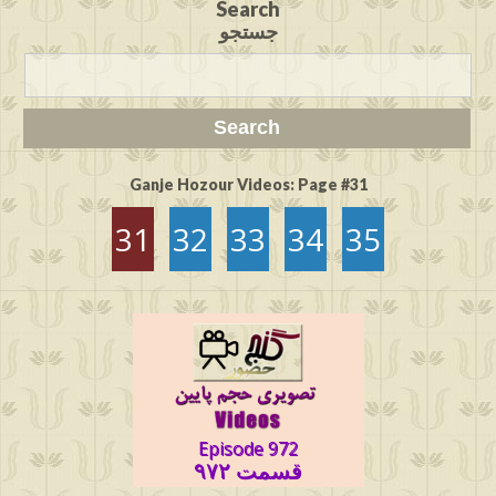
Search
جستجو
Ganje Hozour Videos: Page #31
31
32
33
34
35
Episode 972
قسمت ۹۷۲