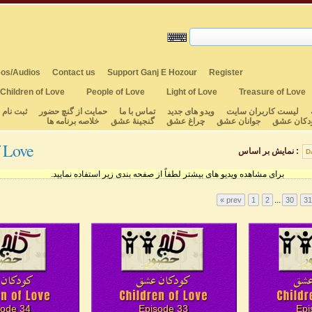
os/Audios
Contact us
Support Ganj E Hozour
Register
Children of Love
People of Love
Light of Love
Treasure of Love
لیست کاربران سایت
ویدو های جدید
تماس با ما
حمایت از گنچ حضور
ثبت نام
دکان عشق
جوانان عشق
چراغ عشق
گنجینهٔ عشق
خلاصه برنامه ها
f Love
نمایش بر اساس :
D
برای مشاهده ویدیو های بیشتر لطفاً از صفحه بندی زیر استفاده نمایید.
...
« prev
1
2
30
31
sode 34
Episode 33
Epi