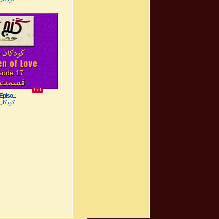
sode 17
قسمت ۱۷
hot
Episo...
کودکان