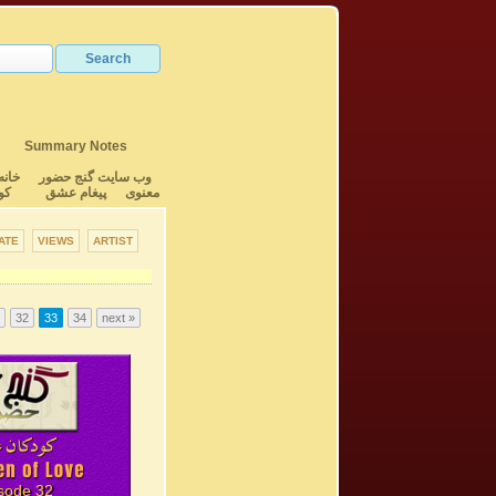
Summary Notes
وب سایت گنج حضور
خانه
معنوی
پیغام عشق
کو
ATE
VIEWS
ARTIST
32
33
34
next »
sode 32