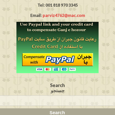
Tel: 001 818 970 3345
Email:
parviz4762@mac.com
Search
جستجو