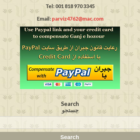
Tel: 001 818 970 3345
Email:
parviz4762@mac.com
Search
جستجو