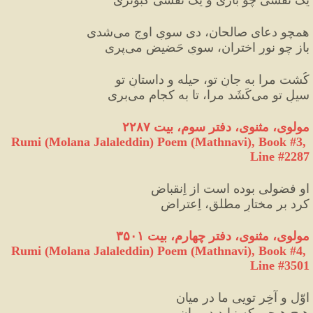
همچو دعای صالحان، دی سویِ اوج می‌شدی
باز چو نورِ اختران، سویِ حَضیض می‌پری
کُشت مرا به جانِ تو، حیله و داستانِ تو
سیلِ تو می‌کَشَد مرا، تا به کجام می‌بری
مولوی، مثنوی، دفتر سوم، بیت ۲۲۸۷
Rumi (Molana Jalaleddin) Poem (Mathnavi), Book #3, 
Line #2287
او فضولی بوده است از اِنقباض
کرد بر مختارِ مطلق، اِعتراض
مولوی، مثنوی، دفتر چهارم، بیت ۳۵۰۱
Rumi (Molana Jalaleddin) Poem (Mathnavi), Book #4, 
Line #3501
اوّل و آخِر تویی ما در میان
هیچ هیچی که نیاید در بیان