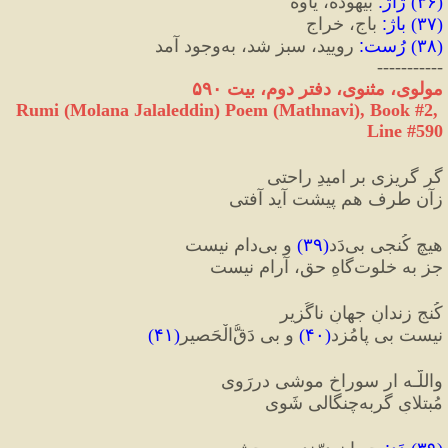
(
۳۶
) 
ژاژ
:
 بيهوده، ياوه
(
۳۷
) 
باژ
:
 باج، خراج
(
۳۸
) 
رُست
:
 رویید، سبز شد، به‌وجود آمد
-----------
مولوی، مثنوی، دفتر دوم، بیت ۵۹۰
Rumi (Molana Jalaleddin) Poem (Mathnavi), Book #2, 
Line #590
گر گریزی بر امیدِ راحتی
زآن طرف هم پیشت آید آفتی
هیچ کُنجی بی‌دَد
(
۳۹
)
 و بی‌دام نیست
جز به خلوت‌گاهِ حق، آرام نیست
کُنجِ زندانِ جهانِ ناگُزیر
نیست بی ‏‌پامُزد
(
۴۰
)
 و بی ‏دَقُّ‌الْحَصیر
(
۴۱
)
واللَّـه ار سوراخِ موشی دررَوی
مُبتلایِ گربه‌چنگالی شَوی‏