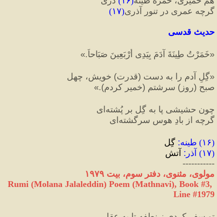
هم خمیری، خُمرهٔ طینه
(
۱۶
)
 دری
گرچه عمری در تنورِ آذری
(
۱۷
)
حدیث قدسی
«
خَمَرْتُ طِینَةَ آدَمَ بِیَدِی أَرْبَعِینَ صَبَاحاً.
»
«
گِلِ آدم را به دست 
(
قدرت
)
 خویش، چهل 
صبح 
(
روز
)
 سرشتم 
(
خمیر کردم
)
.
»
چون حشیشی پا به گِل بر پُشته‌ای
گرچه از بادِ هوس سرگشته‌ای
(
۱۶
) 
طینه
:
 گِل
(
۱۷
) 
آذر
:
 آتش
-----------
مولوی، مثنوی، دفتر سوم، بیت ۱۹۷۹
Rumi (Molana Jalaleddin) Poem (Mathnavi), Book #3, 
Line #1979
تو سفر کردی ز نطفه تا به عقل