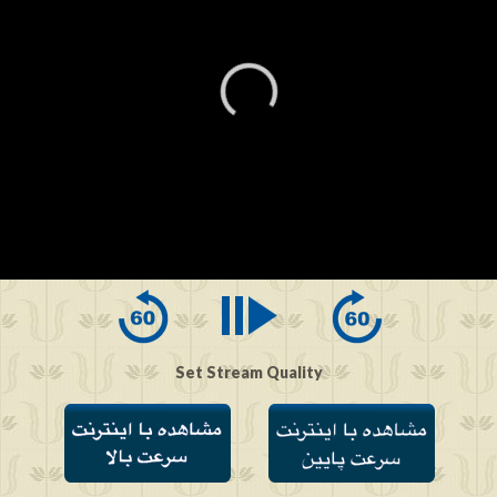
0
seconds
of
0
seconds
Set Stream Quality