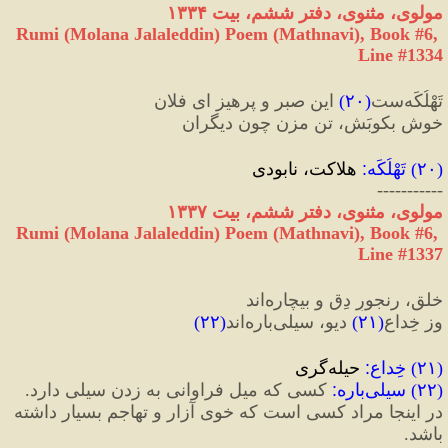
مولوی، مثنوی، دفتر ششم، بیت ۱۳۳۴
Rumi (Molana Jalaleddin) Poem (Mathnavi), Book #6, 
Line #1334
تَهْلُکَه‌ست
(
۲۰
)
 این صبر و پرهیز ای فلان
خوش بکوبَش، تن مزن چون دیگران
(
۲۰
) 
تَهْلُکَه‌
:
 هلاکت، نابودی
-----------
مولوی، مثنوی، دفتر ششم، بیت ۱۳۳۷
Rumi (Molana Jalaleddin) Poem (Mathnavi), Book #6, 
Line #1337
خلق، رنجورِ دِق و بیچاره‌اند
وز خِداعِ
(
۲۱
)
 دیو، سیلی‌باره‌اند
(
۲۲
)
(
۲۱
) 
خِداع
:
 حیله‌گری
(
۲۲
) 
سیلی‌باره
:
 کسی که میل فراوانی به زدن سیلی دارد.
در اینجا مراد کسی است که خوی آزار و تهاجم بسیار داشته 
باشد.