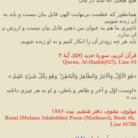
همانطور که عظمت بی‌نهایت الهی قابل بیان نیست و باید به 
آن زنده شویم،
ناچیزی ما هم به عنوان من ذهنی قابل بیان نیست و ارزش بی
ان ندارد.
باید هر چه زودتر آن را انکار کنیم و به او زنده شویم.
قرآن کریم، سورهٔ حدید 
(
۵۷
)
، آیهٔ ۳
Quran, Al-Hadid(#57
), Line #
3
«
هُوَ الْأَوَّلُ وَالْآخِرُ وَالظَّاهِرُ وَالْبَاطِنُ ۖ وَهُوَ بِكُلِّ شَيْءٍ عَلِيمٌ.
»
«
اوست اوّل و آخر و ظاهر و باطن، و او به هر چيزى داناس
ت.
»
مولوی، مثنوی، دفتر ششم، بیت ۱۷۸۶
Rumi (Molana Jalaleddin) Poem (Mathnavi), Book #6, 
Line #1786