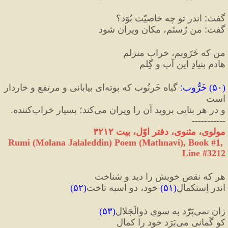
گفت
:
 اندر تو چه خاصیّت بُوَد؟
گفت
:
 من رُستَم، مکان ویران شود
من که خَرّوبم، خرابِ منزلم
هادمِ بنیادِ این آب و گِلم
(
۵۰
) 
خَرُّوب
:
 گیاه خَرنُوب که بوته‌ای بیابانی و مرتفع و خاردار 
است 
و در هر بنایی بروید آن را ویران می‌کند؛ بسیار خراب‌کننده.
-----------
مولوی، مثنوی، دفتر اوّل، بیت ۳۲۱۲
Rumi (Molana Jalaleddin) Poem (Mathnavi), Book #1, 
Line #3212
هر که نقصِ خویش را دید و شناخت
اندر اِستکمالِ
(
۵۱
)
 خود، دو اسبه تاخت‌‌
(
۵۲
)
زان نمی‌پَرّد به سویِ ذوالْجَلال
(
۵۳
)
کو گُمانی می‌بَرَد خود را کمال