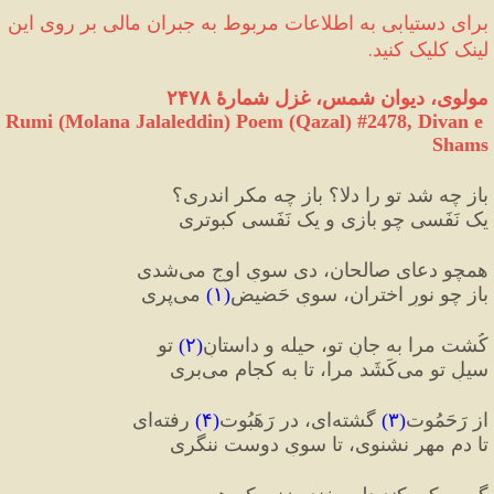
برای دستیابی به اطلاعات مربوط به جبران مالی‌ بر روی این 
لینک کلیک کنید.
مولوی، دیوان شمس، غزل شمارهٔ ۲۴۷۸
Rumi (Molana Jalaleddin) Poem (Qazal) #
2478
, Divan e 
Shams
باز چه شد تو را دلا؟ باز چه مکر اندری؟
یک نَفَسی چو بازی و یک نَفَسی کبوتری
همچو دعای صالحان، دی سویِ اوج می‌شدی
باز چو نورِ اختران، سویِ حَضیض
(
۱
)
 می‌پری
کُشت مرا به جانِ تو، حیله و داستانِ
(
۲
)
 تو
سیلِ تو می‌کَشَد مرا، تا به کجام می‌بری
از رَحَمُوت
(
۳
)
 گشته‌ای، در رَهَبُوت
(
۴
)
 رفته‌ای
تا دمِ مهر نشنوی، تا سویِ دوست ننگری