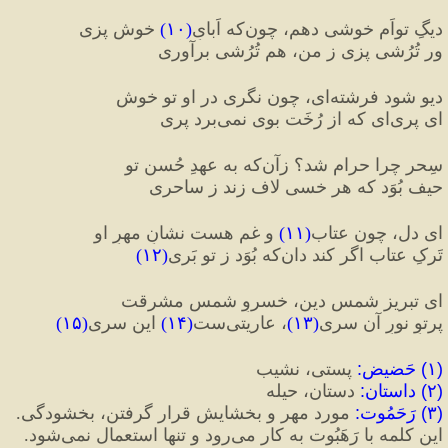
دیگِ تواَم خوشی دهم، چون‌که اَبایِ
(
۱۰
)
 خوش پزی
ور تُرُشی پزی ز من، هم تُرُشی برآوری
دیو شود فرشته‌ای، چون نگری در او تو خوش
ای پری‌ای که از رُخَت بوی نمی‌برد پری
سِحر چرا حرام شد؟ زآن‌که به عهدِ حُسنِ تو
حیف بُوَد که هر خسی لاف زند ز ساحری
ای دل، چون عتاب
(
۱۱
)
 و غم هست نشانِ مهرِ او
تَرکِ عتاب اگر کند دان‌که بُوَد ز تو بَری
(
۱۲
)
ای تبریز شمسِ دین، خسروِ شمسِ مشرقت
پرتوِ نورِ آن سری
(
۱۳
)
، عاریتی‌ست
(
۱۴
)
 این سری
(
۱۵
)
(
۱
)
 حَضیض
:
 پستی، نشیب
(
۲
)
 داستان
:
 دستان، حیله
(
۳
)
 رَحَمُوت
:
 مورد مهر و بخشایش قرار گرفتن، بخشودگی. 
این کلمه با رَهَبُوت به کار می‌رود و تنها استعمال نمی‌شود.