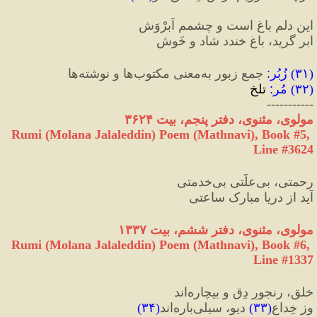
این دلم باغ است و چشمم اَبرْوَش
ابر گرید، باغ خندد شاد و خَوش
(
۳۱
) 
زُبُر
:
 جمعِ زبور به‌معنی مکتوب‌ها و نوشته‌ها
(
۳۲
) 
مُر
:
 تلخ
-----------
مولوی، مثنوی، دفتر پنجم، بیت ۳۶۲۴
Rumi (Molana Jalaleddin) Poem (Mathnavi), Book #5, 
Line #3624
رحمتی، بی‌‌علّتی بی‌‌خدمتی
آید از دریا مبارک ساعتی
مولوی، مثنوی، دفتر ششم، بیت ۱۳۳۷
Rumi (Molana Jalaleddin) Poem (Mathnavi), Book #6, 
Line #1337
خلق، رنجورِ دِق و بیچاره‌اند
وز خِداعِ
(
۳۳
)
 دیو، سیلی‌باره‌اند
(
۳۴
)