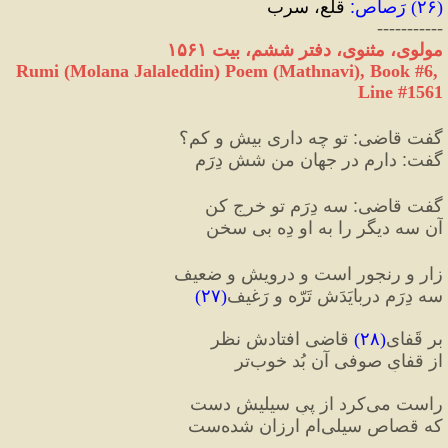
(
۲۶
) 
رَصاص
:
 قلع، سرب
-----------
مولوی، مثنوی، دفتر ششم، بیت ۱۵۶۱
Rumi (Molana Jalaleddin) Poem (Mathnavi), Book #6, 
Line #1561
گفت قاضی
:
 تو چه داری بیش و کم؟
گفت
:
 دارم در جهان من شش دِرَم
گفت قاضی
:
 سه دِرَم تو خرج کن
آن سه دیگر را به او دِه بی‌ سخن
زار و رنجور است و درویش و ضعیف
سه دِرَم دربایَدَش تَرّه و رَغیف
(
۲۷
)
بر قَفای
(
۲۸
)
 قاضی افتادش نظر
از قفایِ صوفی آن بُد خوب‌تر
راست می‌کرد از پیِ سیلیش دست
که قصاصِ سیلی‌ام ارزان شده‌ست