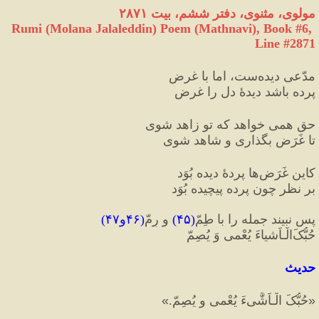
مولوی، مثنوی، دفتر ششم، بیت ۲۸۷۱
Rumi (Molana Jalaleddin) Poem (Mathnavi), Book #6, 
Line #2871
مدّعی دیده‌ست، اما با غرض
پرده باشد دیدهٔ دل را غرض
حق همی خواهد که تو زاهد شوی
تا غَرَض بگذاری و شاهد شوی
کاین غَرَض‌ها پردهٔ دیده بُوَد
بر نظر چون پرده پیچیده بُوَد
پس نبیند جمله را با طِمّ
(
۴۵
)
 و رِمّ
(
۴۶و۴۷
)
حُبُّکَ‌الْـاَشیاءَ یُعْمی وَ یُصِمّ
حدیث
«
حُبُّکَ الْـاَشَّیءَ یُعْمی و یُصِمّ.
»