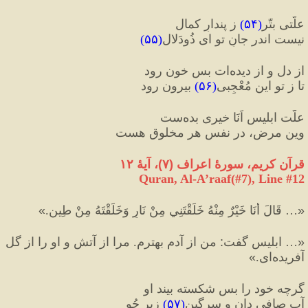
علّتی بتّر
(
۵۴
)
 ز پندارِ کمال
نیست اندر جانِ تو ای ذُودَلال
(
۵۵
)
از دل و از دیده‌ات بس خون رود
تا ز تو این مُعْجِبی
(
۵۶
)
 بیرون رود
علّت ابلیس اَنَا خیری بده‌ست
وین مرض، در نفسِ هر مخلوق هست
قرآن کریم، سورهٔ اعراف 
(
۷
)
، آیهٔ ۱۲
Quran, Al-A’raaf(#7
), Line #
12
«
… قَالَ أَنَا خَيْرٌ مِنْهُ خَلَقْتَنِي مِنْ نَارٍ وَخَلَقْتَهُ مِنْ طِينٍ.
»
«
… ابلیس گفت
:
 من از آدم بهترم. مرا از آتش و او را از گل‌ 
آفریده‌ای.
»
گرچه خود را بس شکسته بیند او
آبِ صافی دان و سِرگین
(
۵۷
)
 زیرِ جُو