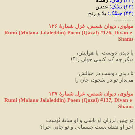
(
۴۳
) 
نَسْک
:
 عدس
(
۴۴
) 
جَسْک‌‌
:
 بلا و رنج
-----------
مولوی، دیوان شمس، غزل شمارهٔ ۱۲۶
Rumi (Molana Jalaleddin) Poem (Qazal) #
126
, Divan e 
Shams
یا دیدنِ دوست، یا هوایش،
دیگر چه کند کسی جهان را؟
!
تا دیدنِ دوست در خیالش،
می‌دار تو در سُجود، جان را
مولوی، دیوان شمس، غزل شمارهٔ ۱۳۷
Rumi (Molana Jalaleddin) Poem (Qazal) #
137
, Divan e 
Shams
تو چنین لرزانِ او باشی و او سایهٔ تُوَست
آخر او نقشی‌ست جسمانی و تو جانی چرا؟