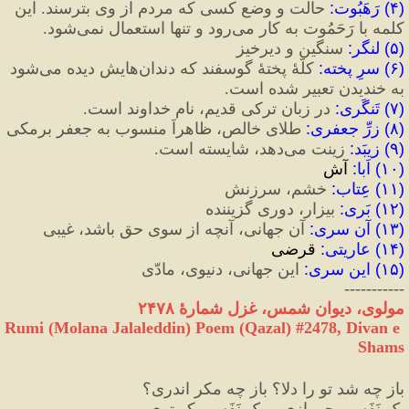
(
۴
)
 رَهَبُوت
:
 حالت و وضع کسی که مردم از وی بترسند. این 
کلمه با رَحَمُوت به کار می‌رود و تنها استعمال نمی‌شود.
(
۵
)
 لنگر
:
 سنگین و دیرخیز
(
۶
)
 سرِ پخته
:
 کلّهٔ پختهٔ گوسفند که دندان‌هایش دیده می‌شود 
به خندیدن تعبیر شده است.
(
۷
)
 تَنگَری
:
 در زبان ترکی قدیم، نامِ خداوند است.
(
۸
)
 زرِّ جعفری
:
 طلای خالص، ظاهراً منسوب به جعفر برمکی
(
۹
)
 زیبَد
:
 زینت می‌دهد، شایسته است.
(
۱۰
)
 اَبا
:
 آش
(
۱۱
)
 عِتاب
:
 خشم، سرزنش
(
۱۲
)
 بَری
:
 بیزار، دوری گزیننده
(
۱۳
)
 آن سری
:
 آن جهانی، آنچه از سوی حق باشد، غیبی
(
۱۴
)
 عاریتی
:
 قرضی
(
۱۵
)
 این سری
:
 این جهانی، دنیوی، مادّی
-----------
مولوی، دیوان شمس، غزل شمارهٔ ۲۴۷۸
Rumi (Molana Jalaleddin) Poem (Qazal) #
2478
, Divan e 
Shams
باز چه شد تو را دلا؟ باز چه مکر اندری؟
یک نَفَسی چو بازی و یک نَفَسی کبوتری