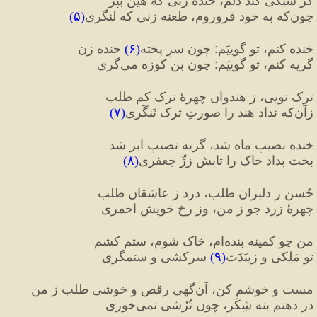
گر سبکی کند دلم، خنده زنی که هین بپر
چون‌که به خود فروروم، طعنه زنی که لنگری
(
۵
)
خنده کنم، تو گوییَم
:
 چون سرِ پخته
(
۶
)
 خنده زن
گریه کنم، تو گوییَم
:
 چون بنِ کوزه می‌گری
ترک تویی، ز هندوان چهرهٔ ترک کم طلب
زآن‌که نداد هند را صورتِ ترک تَنگَری
(
۷
)
خنده نصیبِ ماه شد، گریه نصیبِ ابر شد
بخت بداد خاک را تابشِ زرِّ جعفری
(
۸
)
حُسن ز دلبران طلب، درد ز عاشقان طلب
چهرهٔ زرد جو ز من، وز رخِ خویش احمری
من چو کمینه بنده‌ام، خاک شوم، ستم کشم
تو مَلِکی و زیبَدَت
(
۹
)
 سرکشی و ستمگری
مست و خوشم کن، آن‌گهی رقص و خوشی طلب ز من
در دهنم بنه شِکَر، چون تُرُشی نمی‌خوری