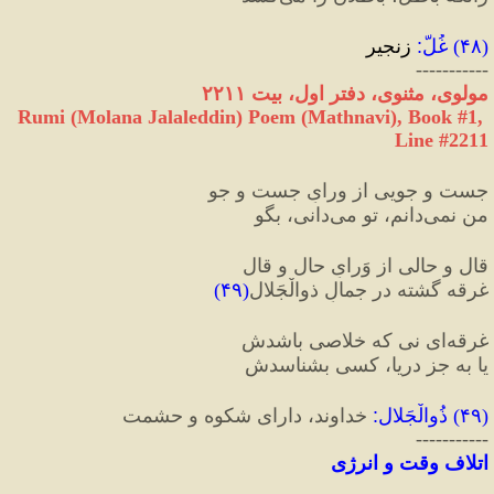
(
۴۸
) 
غُلّ
:
 زنجیر
-----------
مولوی، مثنوی، دفتر اول، بیت ۲۲۱۱
Rumi (Molana Jalaleddin) Poem (Mathnavi), Book #1, 
Line #2211
جست‌ و جویی از ورایِ جست‌ و جو
من نمی‌‌دانم، تو می‌‌دانی، بگو
قال و حالی از وَرایِ حال و قال
غرقه گشته در جمالِ ذو‌الْجَلال‌‌
(
۴۹
)
غرقه‌‌ای نی که خلاصی باشدش
یا به جز دریا، کسی بشناسدش‌‌
(
۴۹
) 
ذُو‌الْجَلال
:
 خداوند، دارای شکوه و حشمت
-----------
اتلاف وقت و انرژی