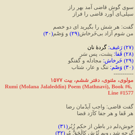
سویِ گوشِ قاضی آمد بهرِ راز
سیلی‌ای آورد قاضی را فراز
گفت
:
 هر شش را بگیرید ای دو خصم
من شوم آزاد بی‌خَرخاش
(
۲۹
)
 و وَصْم
(
۳۰
)
(
۲۷
) 
رَغیف
:
 گردهٔ نان
(
۲۸
) 
قَفا
:
 پشت، پسِ سَر
(
۲۹
) 
خَرخاش
:
 مجادله و گفتگو
(
۳۰
) 
وَصْم
:
 ننگ و عار، شتاب
-----------
مولوی، مثنوی، دفتر ششم، بیت ۱۵۷۷
Rumi (Molana Jalaleddin) Poem (Mathnavi), Book #6, 
Line #1577
گفت قاضی
:
 واجب آیدْمان رضا
هر قَفا و هر جفا کآرَد قضا
خوش‌دلم در باطن از حکمِ زُبُر
(
۳۱
)
گرچه شد رویم تُرُش کِالْحَقُّ مُر
(
۳۲
)