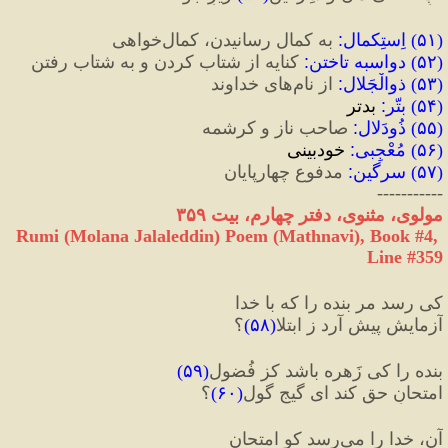
(
۵۱
) 
اِستِکمال
:
 به کمال رسانیدن، کمال‌خواهی
(
۵۲
) 
دواسبه تاختن
:
 کنایه از شتاب کردن و به شتاب رفتن
(
۵۳
) 
ذوالْجَلال
:
 از نام‌های خداوند
(
۵۴
) 
بتّر
:
 بدتر
(
۵۵
) 
ذُودَلال
:
 صاحب ناز و کرشمه
(
۵۶
) 
مُعْجِبی
:
 خودبینی
(
۵۷
) 
سرگین
:
 مدفوع چهارپایان
-----------
مولوی، مثنوی، دفتر چهارم، بیت ۳۵۹
Rumi (Molana Jalaleddin) Poem (Mathnavi), Book #4, 
Line #359
کی رسد مر بنده را که با خدا
آزمایش پیش آرد ز ابتلا
(
۵۸
)
؟
بنده را کی زَهره باشد کز فُضول
(
۵۹
)
امتحانِ حق کند ای گیجِ گول
(
۶۰
)
؟
آن، خدا را می‌رسد کو امتحان