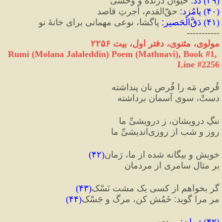
(
۳۹
) 
دَد
:
 حیوانِ درّنده و وحشی
(
۴۰
) 
پامُزد
:
 حقّ‌القدم، اُجرتِ قاصد
(
۴۱
) 
دَقُّ‌الْحَصیر
:
 پاگشا، نوعی مهمانی برای خانهٔ نو
-----------
مولوی، مثنوی، دفتر اول، بیت ۲۲۵۶
Rumi (Molana Jalaleddin) Poem (Mathnavi), Book #1, 
Line #2256
قُرصِ مَه را قُرصِ نان پنداشته
دستْ، سویِ آسمان برداشته‌‌
ننگِ درویشان، ز درویشیِّ ما
روز و شب از روزی‌اندیشیِّ ما
خویش و بیگانه شده از ما، رَمان
(
۴۲
)
بر مثالِ سامری از مردمان‌‌
گر بخواهم از کسی یک مشت نَسْک
(
۴۳
)
مر مرا گوید
:
 خَمُش کن، مرگ و جَسْک‌‌
(
۴۴
)
(
۴۲
) 
رَمان
:
 رمنده