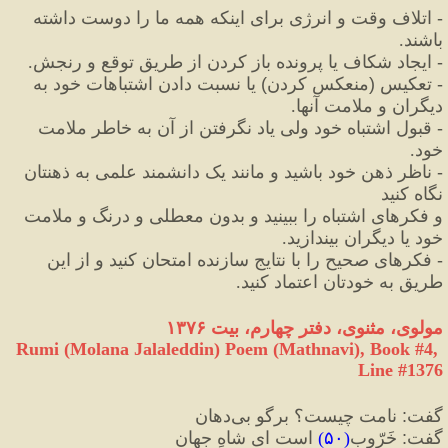
-
 اتلاف وقت و انرژی برای اینکه همه ما را دوست داشته 
باشند.
-
 ایجاد شکاف یا پرونده باز کردن از طریق توقع و رنجش.
-
 تعکیس 
(
منعکس کردن
)
 یا نسبت دادن اشتباهات خود به 
دیگران و ملامت آنها.
-
 قبول اشتباه خود ولی یاد نگرفتن از آن به خاطر ملامت 
خود.
-
 ناظر ذهن خود باشید و مانند یک دانشمند علمی به ذهنتان 
نگاه کنید 
و فکرهای اشتباه را ببینید و بدون معطلی و درنگ و ملامت 
خود یا دیگران بیندازید.
-
 فکرهای صحیح را با نتایج سازنده امتحان کنید و از این 
طریق به خودتان اعتماد کنید.
مولوی، مثنوی، دفتر چهارم، بیت ۱۳۷۶
Rumi (Molana Jalaleddin) Poem (Mathnavi), Book #4, 
Line #1376
گفت
:
 نامت چیست؟ برگو بی‌دهان
گفت
:
 خَرّوب
(
۵۰
)
 است ای شاهِ جهان