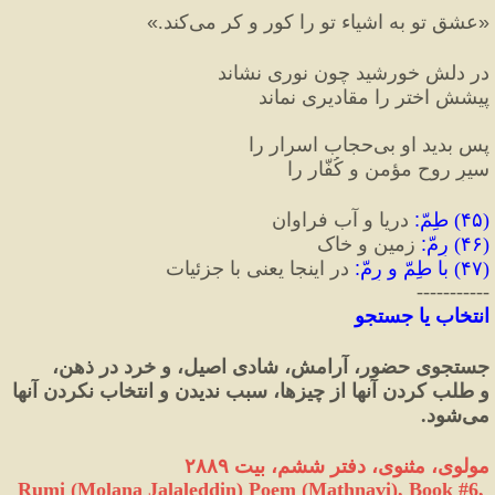
«
عشقِ تو به اشياء تو را كور و كر می‌کند.
»
در دلش خورشید چون نوری نشاند
پیشش اختر را مقادیری نماند
پس بدید او بی‌حجاب اسرار را
سیرِ روحِ مؤمن و کُفّار را
(
۴۵
) 
طِمّ
:
 دریا و آب فراوان
(
۴۶
) 
رِمّ
:
 زمین و خاک
(
۴۷
) 
با طِمّ و رِمّ
:
 در اینجا یعنی با جزئیات
-----------
انتخاب یا جستجو
جستجوی حضور، آرامش، شادی اصیل، و خرد در ذهن،
و طلب کردن آنها از چیزها، سبب ندیدن و انتخاب نکردن آنها 
می‌شود.
مولوی، مثنوی، دفتر ششم، بیت ۲۸۸۹
Rumi (Molana Jalaleddin) Poem (Mathnavi), Book #6, 