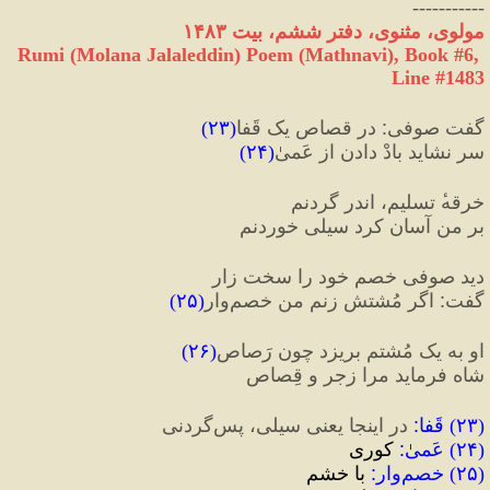
-----------
مولوی، مثنوی، دفتر ششم، بیت ۱۴۸۳
Rumi (Molana Jalaleddin) Poem (Mathnavi), Book #6, 
Line #1483
گفت صوفی
:
 در قصاصِ یک قَفا
(
۲۳
)
سر نشاید بادْ دادن از عَمیٰ
(
۲۴
)
خرقه‌ٔ تسلیم، اندر گردنم
بر من آسان کرد سیلی خوردنم
دید صوفی خصمِ خود را سخت زار
گفت
:
 اگر مُشتش زنم من خصم‌وار
(
۲۵
)
او به یک مُشتم بریزد چون رَصاص
(
۲۶
)
شاه فرماید مرا زجر و قِصاص
(
۲۳
) 
قَفا
:
 در اینجا یعنی سیلی، پس‌گردنی
(
۲۴
) 
عَمیٰ
:
 کوری
(
۲۵
) 
خصم‌وار
:
 با خشم