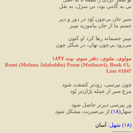
نی به گامی بود، نی منزل، نه نقل
سیرِ جان بی‌چون بُوَد در دور و دیر
جسمِ ما از جان بیاموزید سِیر
سِیرِ جسمانه رها کرد او کنون
می‌رود بی‌چون نهان، در شکلِ چون
مولوی، مثنوی، دفتر سوم، بیت ۱۸۴۷
Rumi (Molana Jalaleddin) Poem (Mathnavi), Book #3, 
Line #1847
چون نپرسی، زودتر کشفت شود
مرغِ صبر از جمله پَرّان‌تر بُوَد
ور بپرسی دیرتر حاصل شود
سهل
(
۱۸
)
 از بی‌صبریت مشکل شود
(
۱۸
) 
سَهل
:
 آسان
-----------