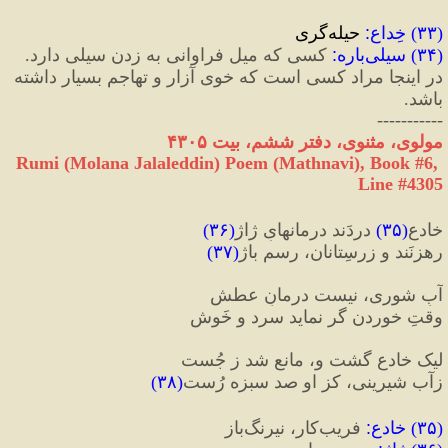
(
۳۳
) 
خِداع
:
 حیله‌گری
(
۳۴
) 
سیلی‌باره
:
 کسی که میل فراوانی به زدن سیلی دارد.
در اینجا مراد کسی است که خوی آزار و تهاجم بسیار داشته 
باشد.
-----------
مولوی، مثنوی، دفتر ششم، بیت ۴۳۰۵
Rumi (Molana Jalaleddin) Poem (Mathnavi), Book #6, 
Line #4305
خادعِ
(
۳۵
)
 دردَند درمانهایِ ژاژ
(
۳۶
)
رهزنَند و زرسِتانان، رسمِ باژ
(
۳۷
)
آبِ شوری، نیست در‌مانِ عطش
وقتِ خوردن گر نماید سرد و خَوش
لیک خادع گشت و، مانع شد ز جُست
ز‌آب شیرینی، کز او صد سبزه رُست
(
۳۸
)
(
۳۵
) 
خادع
:
 فریب‌کار، نیرنگ‌باز