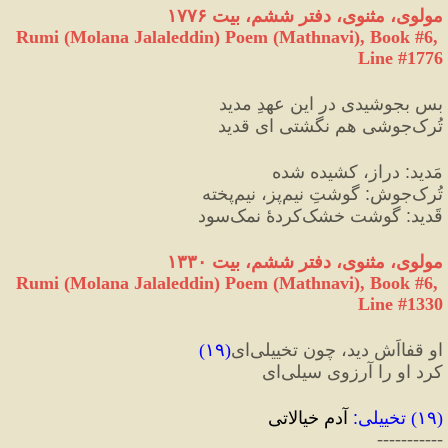
مولوی، مثنوی، دفتر ششم، بیت ۱۷۷۶
Rumi (Molana Jalaleddin) Poem (Mathnavi), Book #6, 
Line #1776
بس بجوشیدی در این عهدِ مدید
تُرک‌جوشی هم نگشتی ای قدید
مَدید
:
 دراز، کشیده شده
تُرک‌جوش
:
 گوشتِ نیم‌پز، نیم‌پخته
قَدید
:
 گوشت خشک‌کردهٔ نمک‌سود
مولوی، مثنوی، دفتر ششم، بیت ۱۳۳۰
Rumi (Molana Jalaleddin) Poem (Mathnavi), Book #6, 
Line #1330
او قفااَش دید، چون تخییلی‌ای
(
۱۹
)
کرد او را آرزوی سیلی‌ای
(
۱۹
) 
تخییلی‌
:
 آدم خیالاتی
-----------