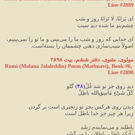
Line #2889
ای یَرانٰا، لٰا نَراهُ روز و شب
چشم‌بندِ ما شده دیدِ سبب
ای خدایی که روز و شب ما را می‌بینی و ما تو را نمی‌بینیم،
اصولاً سبب‌سازی ذهنی چشممان را بسته‌است.
مولوی، مثنوی، دفتر ششم، بیت ۲۸۹۸
Rumi (Molana Jalaleddin) Poem (Mathnavi), Book #6, 
Line #2898
دیدِ رویِ جز تو شد غُلِّ
(
۴۸
)
 گلو
کُلُّ شَیْءٍ مٰاسِوَی‎الله باطِلُ
دیدن روی هرکس بجز تو زنجیری است بر گردن.
زیرا هر چیز جز خدا باطل است.
باطلند و می‌نمایندم رَشَد
زآنکه باطل، باطلان را می‌کَشَد