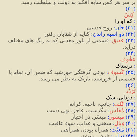
بر سر هر کَس سایه افکند به دولت و سلطنت رسد.
(۳۰)
 کِشْ
: 
که او را
(
۳١
)
 جان
:
 روح قدسی
(
۳۲
)
 دو اسبه راندن
:
 کنایه از شتابان رفتن
(
۳۳
)
عقیق
:
 قسمتی از بلور معدنی که به رنگ های مختلف 
درآید.
(۳۴) 
مَخُوف
:
 ترسناک
(
۳۵
)
کُسوف
:
نوعی گرفتگی خورشید که ضمن آن، تمام یا 
قسمتی از خورشید، تاریک به نظر می رسد.
(۳۶) 
تَرَدُّد
:
 دودلی، شک 
(
٣۷
)
 کَنَف
:
 جانب، ناحیه، کرانه
(
۳۸
)
 مُفلِس
:
 تنگدست، عاجز، تهی دست
(
۳۹
)
مَیسور
:
 میسّر، در اختیار
(
۴۰
)
وَبال
:
 سختی و عذاب، سوء عاقبت
(
۴۱
)
 مَعِیَّت
:
 همراه بودن، همراهی
(
۴۲
)
 تجلّی
:
 تابش، روشنی