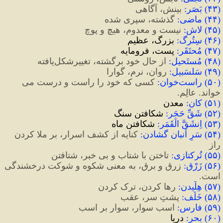
(
۴۳
)
 بَصَر
:
 بینش، آگاهی
(
۴۴
)
 ماضی
:
 گذشته، سپری شده
(
۴۵
)
 لاش
:
 نیست و معدوم، هیچ و پوچ
(۴۶) سِتُرگ:
 بزرگ، عظیم
(۴۷) مُحتَقَر:
 پست، فرومایه
(
۴۸
)
 مُستَحیل
:
 از حال خود برگشته، تغییر‌شکل‌یافته
(
۴۹
)
 سَلسَبیل
:
 روان، نرم، گوارا
(
۵۰
)
 راست
خوان
:
 کسی که خود را راست و درست می 
خواند. عالِم.
(۵۱) کان:
 معدن
(۵۲) شَقِّ حَجَر:
 شکافتن سنگ
(۵۳) اِنشَقَّ الْقَمَر:
 شکافتن ماه
(
۵۴
)
 سَرِ اَنبان گشادن
:
 کنایه از کشف اسرار، بر ملا کردن 
راز
(
۵۵
)
 تُرکتازی
:
 تاختن با شتاب و بی خبر، شتافتن 
(
۵۶
)
 زَرْق
:
زرق و برق، به معنی شکوه و شوکت درخشندگی 
است.
(
۵۷
)
 هِلْیدن
:
 رها کردن، ترک کردن
(
۵۸
)
 خَلْف
:
 پشتِ سر، عقب
(
۵۹
)
 فارِس
:
 اسب سوار، سوار بر اسب
(۶۰) بحر:
 دریا