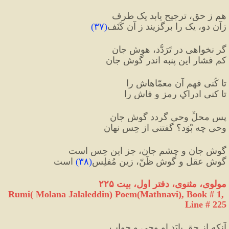
هم ز حق، ترجیح یابد یک طرف
زآن دو، یک را برگزیند ز آن کَنَف
(
۳۷
)
گر نخواهی در تَرَدُّد، هوشِ جان
کم فشار این پنبه اندر گوشِ جان
تا کُنی فهم آن معمّاهاش را
تا کنی ادراکِ رمز و فاش را
پس محلِِّ وحی گردد گوشِ جان
وحی چه بْوَد؟ گفتنی از حِس نهان
گوشِ جان و چشمِ جان، جز این حِس است
گوشِ عقل و گوشِ ظَنّ، زین مُفلِس
(
۳۸
)
 است
مولوی، مثنوی، دفتر اول، بیت ۲۲۵
Rumi( Molana Jalaleddin) Poem(Mathnavi), Book # 1, 
Line # 225
آنکه از حق یابَد او وحی و جواب