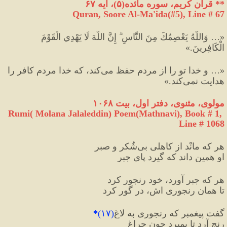
**
 قرآن کریم، سوره مائده
(
۵
)
، آیه ۶۷
Quran, Soore Al-Ma'ida(#5
), Line # 67
«… وَاللَّهُ يَعْصِمُكَ مِنَ النَّاسِ ۗ إِنَّ اللَّهَ لَا يَهْدِي الْقَوْمَ 
الْكَافِرِينَ.»
«… و خدا تو را از مردم حفظ مى‌كند، كه خدا مردم كافر را 
هدايت نمى‌كند.»
مولوی، مثنوی، دفتر اول، بیت ۱۰۶۸
Rumi( Molana Jalaleddin) Poem(Mathnavi), Book # 1, 
Line # 1068
هر که مانْد از کاهلی بی‌شُکر و صبر
او همین داند که گیرد پایِ جبر
هر که جبر آورد، خود رنجور کرد
تا همان رنجوری اش، در گور کرد
گفت پیغمبر که رنجوری به لاغ
(
۱۷
)
*
رنج آرد تا بمیرد چون چراغ