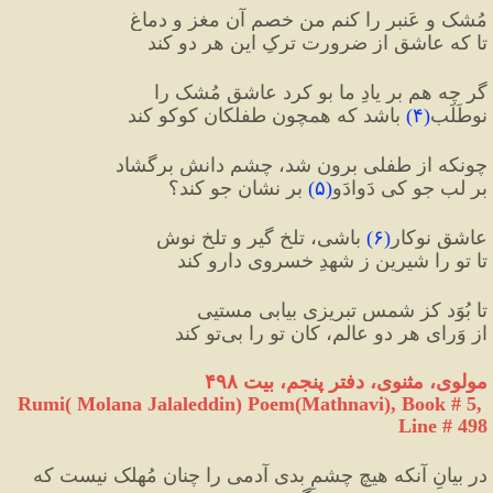
مُشک و عَنبر را کنم من خصمِ آن مغز و دماغ
تا که عاشق از ضرورت ترکِ این هر دو کند
گر چه هم بر یادِ ما بو کرد عاشق مُشک را
نوطَلَب
(
۴
)
 باشد که همچون طفلکان کوکو کند
چونکه از طفلی برون شد، چشمِ دانش برگشاد
بر لبِ جو کی دَوادَو
(
۵
)
 بر نشانِ جو کند؟
عاشقِ نوکار
(
۶
)
 باشی، تلخ گیر و تلخ نوش
تا تو را شیرین ز شهدِ خسروی دارو کند
تا بُوَد کز شمسِ تبریزی بیابی مستیی
از وَرایِ هر دو عالم، کان تو را بی‌تو کند
مولوی، مثنوی، دفتر پنجم، بیت ۴۹۸
Rumi( Molana Jalaleddin) Poem(Mathnavi), Book # 5, 
Line # 498
در بیانِ آنکه هیچ چشمِ بدی آدمی را چنان مُهلک نیست که 