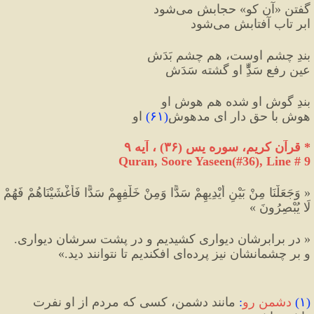
گفتنِ «آن کو» حجابش می‌شود
ابرِ تابِ آفتابش می‌شود
بندِ چشمِ اوست، هم چشم بَدَش
عینِ رفعِ سَدِِّّ او گشته سَدَش
بندِ گوش او شده هم هوشِ او
هوش با حق دار ای مدهوشِ
(
۶۱
)
 او
*
 قرآن کریم، سوره يس 
(
۳۶
)
 ، آیه ٩
Quran, Soore Yaseen(#36
), Line # 9
« وَجَعَلْنَا مِنْ بَيْنِ أَيْدِيهِمْ سَدًّا وَمِنْ خَلْفِهِمْ سَدًّا فَأَغْشَيْنَاهُمْ فَهُمْ 
لَا يُبْصِرُونَ »
« در برابرشان ديوارى كشيديم و در پشت سرشان ديوارى. 
و بر چشمانشان نيز پرده‌اى افكنديم تا نتوانند ديد.»
(
۱
)
دشمن رو
:
 مانند دشمن، کسی که مردم از او نفرت 