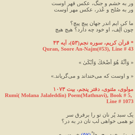
ور به خشم و جنگ، عکسِ قهرِ اوست
ور به صُلح و عُذر، عکسِ مهرِ اوست 
ما کی ایم اندر جهانِ پیچ پیچ؟
چون اَلِف، او خود چه دارد؟ هیچ‌ هیچ‌
*
 قرآن کریم، سوره نجم
(
۵۳
)
، آیه ۴۳
Quran, Soore An-Najm(#53
), Line # 43
« وَأَنَّهُ هُوَ أَضْحَكَ وَأَبْكَىٰ »
« و اوست كه مى‌خنداند و مى‌گرياند.»
مولوی، مثنوی، دفتر پنجم، بیت ۱۰۷۳
Rumi( Molana Jalaleddin) Poem(Mathnavi), Book # 5, 
Line # 1073
یک سبد پُر نان تو را برفرقِ سر
تو همی خواهی لبِ نان در به در؟
در سَرِ خود پیچ، هِلْ
(
۵۷
)
خیره‌سری