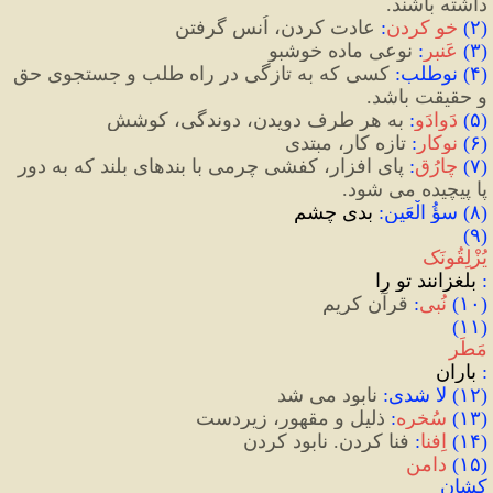
داشته باشند.
(
۲
)
خو کردن
:
 عادت کردن، اُنس گرفتن
(
۳
)
عَنبر
:
نوعی ماده خوشبو
(
۴
)
 نوطلب
:
 کسی که به تازگی در راه طلب و جستجوی حق 
و حقیقت باشد. 
(
۵
)
دَوادَو
:
 به هر طرف دویدن، دوندگی، کوشش
(
۶
)
نوکار
:
 تازه کار، مبتدی
(
٧
)
چارُق
:
 پای افزار، کفشی چرمی با بندهای بلند که به دور 
پا پیچیده می شود.
(٨) سؤُ الْعَین: 
بدیِ چشم
(٩) 
یُزْلِقُونَک
:
 بلغزانند تو را
(
١٠
)
نُبی
:
 قرآن کریم
(١١) 
مَطَر
:
 باران
(
١٢
)
 لا شدی
:
 نابود می شد
(
١٣
)
سُخره
:
 ذلیل و مقهور، زیردست
(
١۴
)
اِفنا
:
فنا کردن. نابود کردن
(
۱۵
)
دامن
کشان