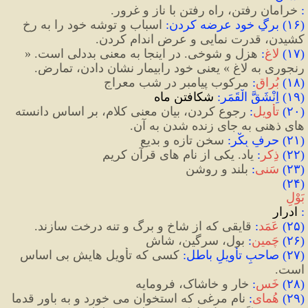
:
 خرامان رفتن، راه رفتن با ناز و غرور.
(
۱۶
)
 برگِ خود عرضه کردن
:
 اسباب و توشه خود را به رخ 
کشیدن، قدرت نمایی و عرض اندام کردن.
(
۱۷
)
لاغ
:
 هزل و شوخی. در اینجا به معنی بددلی است. « 
رنجوری به لاغ » یعنی خود رابیمار نشان دادن، تمارض.
(
۱۸
)
بُراق
:
 مرکوب پیامبر در شب معراج
(۱۹) اِنْشَقَّ الْقَمَر:
 شکافتن ماه
(
۲۰
)
 تأویل
:
 رجوع کردن، بیان معنی کلام، بر اساس دانسته 
های ذهنی به جای زنده شدن به آن.
(
۲۱
)
 حرفِ بِکْر
:
 سخن تازه و بدیع
(
۲۲
)
ذِکر
:
 یاد. یکی از نام های قرآن کریم
(
۲۳
)
 سَنی
:
بلند و روشن
(۲۴) 
بَوْلِ
:
 ادرار
(
۲۵
)
 عَمَد
:
 قایقی که از شاخ و برگ و تنه درخت سازند.
(
۲۶
)
چَمین
:
بول، سرگین، شاش
(
۲۷
)
 صاحبِ تأویلِ باطل
:
 کسی که تأویل هایش بی اساس 
است.
(
۲۸
)
خَس
:
 خار و خاشاک، فرومایه
(
۲۹
)
هُمای
:
 نام مرغی که استخوان می خورد و به باور قدما 