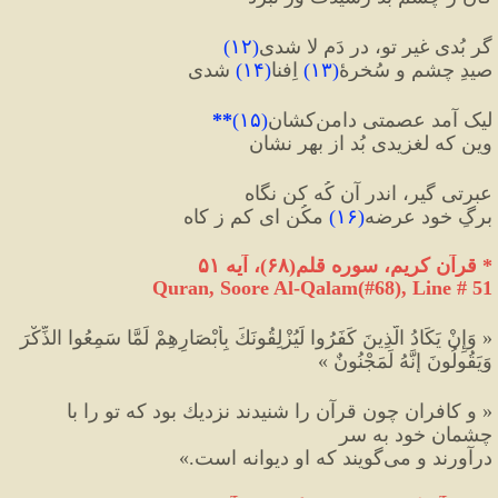
گر بُدی غیرِ تو، در دَم لا شدی
(
۱۲
)
صیدِ چشم و سُخرهٔ
(
۱۳
)
 اِفنا
(
۱۴
)
 شدی
لیک آمد عصمتی دامن‌کشان
(
۱۵
)
**
وین که لغزیدی بُد از بهر نشان
عبرتی گیر، اندر آن کُه کن نگاه
برگِ خود عرضه
(
۱۶
)
 مکُن ای کم ز کاه
*
 قرآن کریم، سوره قلم
(
۶۸
)
، آیه ۵۱
Quran, Soore Al-Qalam(#68
), Line # 51
« وَإِنْ يَكَادُ الَّذِينَ كَفَرُوا لَيُزْلِقُونَكَ بِأَبْصَارِهِمْ لَمَّا سَمِعُوا الذِّكْرَ 
وَيَقُولُونَ إِنَّهُ لَمَجْنُونٌ »
« و كافران چون قرآن را شنيدند نزديك بود كه تو را با 
چشمان خود به سر 
درآورند و مى‌گويند كه او ديوانه است.»