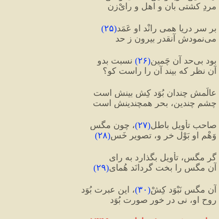
مردِ کشتی بان و اهلِ و رایْ‌زن
بر سرِ دریا همی رانْد او عَمَد
(
۲۵
)
می‌نمودش آنقدر بیرون ز حد
بود بی‌حد آن چَمین
(
۲۶
)
 نسبت بدو
آن نظر که بیند آن را راست کو؟
عالَمش چندان بُوَد کِش بینش است
چشم چندین، بحر همچندینش است
صاحبِ تأویلِ باطل
(
۲۷
)
، چون مگس
وَهْمِ او بَوْلِ خر و، تصویرِ خَس
(
۲۸
)
گر مگس، تأویل بگذارد به رای
آن مگس را بخت گردانَد هُمای
(
۲۹
)
آن مگس نَبْوَد کِشْ
(
۳۰
)
، این عبرت بُوَد
روحِ او، نی در خورِ صورت بُوَد