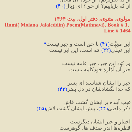
از که برْباییم؟ از حق؟ ای وَبال
(
۴۰
)
مولوی، مثنوی، دفتر اول، بیت ۱۴۶۴
Rumi( Molana Jalaleddin) Poem(Mathnavi), Book # 1, 
Line # 1464
این مَعِیَّت
(
۴۱
)
 با حق است و جبر نیست
*
این تجلّیِ
(
۴۲
)
 مَه است، این ابر نیست
ور بُوَد این جبر، جبرِ عامه نیست
جبرِ آن اَمّارهٔ خودکامه نیست
جبر را ایشان شناسند ای پسر
که خدا بگشادشان در دل بَصَر
(
۴۳
)
غیبِ آینده بر ایشان گشت فاش
ذکرِ ماضی
(
۴۴
)
، پیش ایشان گشت لاش
(
۴۵
)
اختیار و جبرِ ایشان دیگرست
قطره‌ها اندر صدف ها، گوهرست