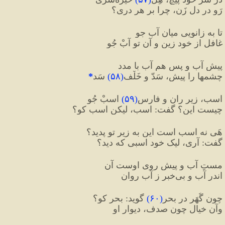
رَو درِ دل زَن، چرا بر هر دری؟
تا به زانویی میانِ آب‌ جو
غافل از خود زین و آن تو آبْ جُو
پیش آب و پس هم آبِ با مدد
چشمها را پیش، سَدّ و خَلْف
(
۵۸
)
 سَد
*
اسب، زیرِ ران و فارِس
(
۵۹
)
 اسبْ جُو
چیست این؟ گفت: اسب، لیکن اسب کو؟
هَی نه اسب است این به زیرِ تو پدید؟
گفت: آری، لیک خود اسبی که دید؟
مستِ آب و پیشِ رویِ اوست آن
اندر آب و بی‌خبر ز آبِ روان
چون گُهَر در بحر
(
۶۰
)
 گوید: بحر کو؟
وآن خیالِ چون صدف، دیوارِ او