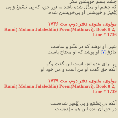
چشمِ پسندِ خویشتن مگر 
که چشمِ او مبدَّل شده باشد به نورِ حق، که بِی یَسْمَعُ وَ بِی 
یُبْصِرُ و خویشتنِ او بی‌خویشتن شده.
مولوی، مثنوی، دفتر دوم، بیت ۱۷۳۶
Rumi( Molana Jalaleddin) Poem(Mathnavi), Book # 2, 
Line # 1736
شیر، او نوشد که در نَشْو و نماست
چارُق
(
۷
)
 او پوشد که او محتاجِ پاست
ور برای بنده اش است این گفت وگو
آنکه حق گفت او من است و من خود او
مولوی، مثنوی، دفتر دوم، بیت ۱۷۳۹
Rumi( Molana Jalaleddin) Poem(Mathnavi), Book # 2, 
Line # 1739
آنکه بی یَسْمَع وَ بی یُبْصِر شده‌ست
در حقِ آن بنده این هم بیهُده‌ست