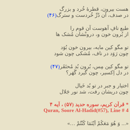
هست بیرون، قطرهٔ خُرد و بزرگ
در صدف، آن دُرِّ خُردست و سترگ
(
۴۶
)
طبعِ نافِ آهوست آن قوم را
از بُرون خون و، درونْشان مُشک ها
تو مگو کین مایه، بیرون خون بُوَد
چون رَوَد در ناف، مُشکی چون شود
تو مگو کین مِس، بُرون بُد مُحتَقَر
(
۴۷
)
در دلِ اِکسیر، چون گیرد گُهَر؟
اختیار و جبر در تو بُد خَیال
چون دریشان رفت، شد نورِ جَلال
*
 قرآن کریم، سوره حديد 
(
۵۷
)
 ، آیه ۴
Quran, Soore Al-Hadid(#57
), Line # 4
«... وَ هُوَ مَعَكُمْ أَيْنَمَا كُنْتُمْ …»