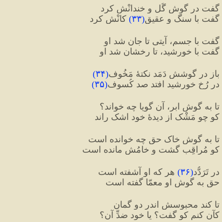
گفت در گوشِ گُل و خندانْش کرد
گفت با سنگ و عقیقِ
(
۳۳
)
 کانْش کرد
گفت با جسم، آیتی تا جان شد او
گفت با خورشید، تا رخشان شد او
باز در گوشش دَمَد نکتهٔ مَخُوف
(
۳۴
)
در رُخِ خورشید افتد صد کُسوف
(
۳۵
)
تا به گوشِ ابر، آن گویا چه خواند؟
کو چو مَشْک از دیدهٔ خود اشک راند
تا به گوشِ خاک حق چه خوانده است
کو مُراقِب گشت و خامُش مانده است
در تَرَدُّد
(
۳۶
)
 هر که او آشفته است
حق به گوشِ او معمّا گفته است
تا کند محبوسش اندر دو گمان
کآن کنم کو گفت؟ یا خود ضدِّ آن؟