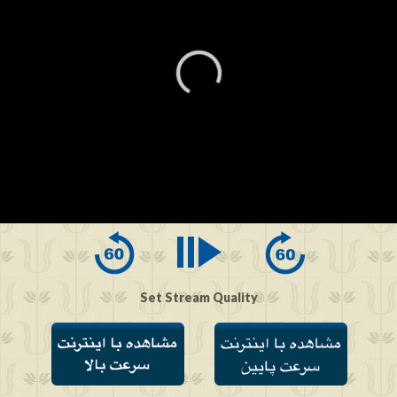
0
seconds
of
0
seconds
Set Stream Quality