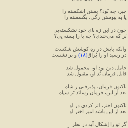
جبر، چه بْود؟ بستنِ اشکسته را
یا به پیوستن رگی، بگسسته را
چون در این رَه پایِ خود نشکسته‌یی
بَر که می‌خندی؟ چه پا را بسته یی؟
وآنکه پایش در رهِ کوشش شکست
در رسید او را بُراق
(
۱۸
)
 و بر نشست
حاملِ دین بود او، محمول شد
قابلِ فرمان بُد او، مقبول شد
تاکنون فرمان، پذیرفتی ز شاه
بعد از این، فرمان رسانَد بَر سپاه
تاکنون اختر، اثر کردی در او
بعد از این باشد امیرِ اختر او
گر تو را اِشکال آید در نظر