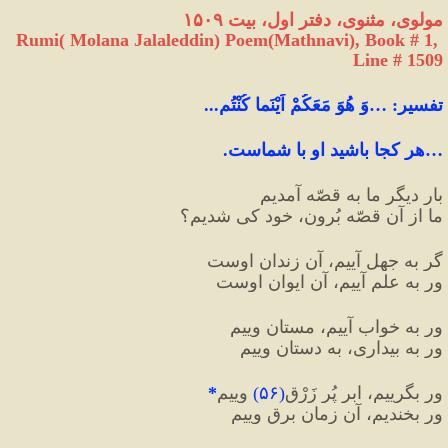
مولوی، مثنوی، دفتر اول، بیت ۱۵۰۹
Rumi( Molana Jalaleddin) Poem(Mathnavi), Book # 1, 
Line # 1509
تفسیر
:
 …وَ هُوَ مَعَکُمْ اَیْنَما کُنْتُم...
…هر کجا باشید او با شماست.
بارِ دیگر ما به قصّه آمدیم
ما از آن قصّه بُرون، خود کی شدیم؟ 
گر به جهل آییم، آن زندانِ اوست
ور به علم آییم، آن ایوانِ اوست 
ور به خواب آییم، مستانِ وِییم
ور به بیداری، به دستانِ وِییم 
ور بگرییم، ابرِ پُر زَرْق
(
۵۶
)
 وِییم
*
ور بخندیم، آن زمان برقِ وِییم 