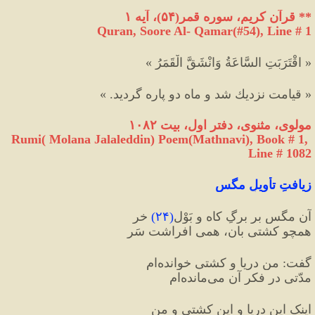
**
 قرآن کریم، سوره قمر
(
۵۴
)
، آیه ۱
Quran, Soore Al- Qamar(#54
), Line # 1
« اقْتَرَبَتِ السَّاعَةُ وَانْشَقَّ الْقَمَرُ »
« قيامت نزديك شد و ماه دو پاره گرديد. »
مولوی، مثنوی، دفتر اول، بیت ۱۰۸۲
Rumi( Molana Jalaleddin) Poem(Mathnavi), Book # 1, 
Line # 1082
زیافتِ تأویلِ مگس
آن مگس بر برگِ کاه و بَوْلِ
(
۲۴
)
خر
همچو کشتی بان، همی افراشت سَر
گفت: من دریا و کشتی خوانده‌ام
مدّتی در فکرِ آن می‌مانده‌ام
اینک این دریا و این کشتی و من