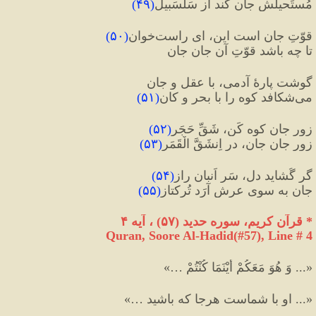
مُستَحیلش جان کند از سَلسَبیل
(
۴۹
)
قوّتِ جان است این، ای راست‌خوان
(
۵۰
)
تا چه باشد قوّتِ آن جانِ جان
گوشت پارهٔ آدمی، با عقل و جان
می‌شکافد کوه را با بحر و کان
(
۵۱
)
زورِ جانِ کوه کَن، شَقِّ حَجَر
(
۵۲
)
زورِ جانِ جان، در اِنشَقَّ الْقَمَر
(
۵۳
)
گر گُشاید دل، سَرِ اَنبانِ راز
(
۵۴
)
جان به سویِ عرش آرَد تُرکتاز
(
۵۵
)
*
 قرآن کریم، سوره حديد 
(
۵۷
)
 ، آیه ۴
Quran, Soore Al-Hadid(#57
), Line # 4
«... وَ هُوَ مَعَكُمْ أَيْنَمَا كُنْتُمْ …»
«... او با شماست هرجا که باشید …»