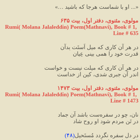
«... او با شماست هرجا که باشید …»
مولوی، مثنوی، دفتر اول، بیت ۶۳۵
Rumi( Molana Jalaleddin) Poem(Mathnavi), Book # 1, 
Line # 635
در هر آن کاری که میل اَستَت بِدآن
قدرت خود را همی بینی عِیان
در هر آن کاری که میلت نیست و خواست
اندر آن جبری شدی، کین از خداست
مولوی، مثنوی، دفتر اول، بیت ۱۴۷۳
Rumi( Molana Jalaleddin) Poem(Mathnavi), Book # 1, 
Line # 1473
نان، چو در سفره‌ست باشد آن جماد
در تَنِ مردم شود او روحِ شاد
در دلِ سفره نگردد مُستَحیل
(
۴۸
)