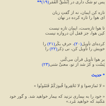
پس تو شک داری در اِنْشَقَّ الْقَمَر
(
۱۹
)
**
تازه کن ایمان، نه از گفتِ زبان
ای هوا را تازه کرده در نهان
تا هوا تازه‌ست، ایمان تازه نیست
کین هوا، جز قفلِ آن دروازه نیست
کرده‌ای تأویل
(
۲۰
)
، حرفِ بِکْر
(
۲۱
)
 را
خویش را تأویل کن، نی ذِکر
(
۲۲
)
 را
بر هوا تأویلِ قرآن می‌کُنی
پَسْت و کژ شد از تو، معنیِّ سَنی
(
۲۳
)
*
 حدیث
« لا تَمارَضوا وَ لا تَحْفِروا قُبورَكُمْ فَتَمُوتُوا »
« خود را به بیماری نزنید که بیمار خواهید شد. و گور خود 
مَکَنید که خواهید مُرد.»