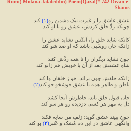
Rumi( Molana Jalaleddin) Poem(Qazal)# 742 Divan e 
Shams
عشق عاشق را ز غیرت نیک دشمن رو
(
۱
)
 کند
چونکه ردِّ خلق کردش، عشق رو با او کند
کانکه شاید خلق را، آنکَس نشاید عشق را
زانکه جانِ روسْپی باشد که او صد شو کند
چون نشاید دیگران را تا همه ردَّش کنند
شاهِ عشقش بعد از آن با خویش هم زانو کند
زانکه خلقش چون برانَد، خو ز خلقان وا کند
باطن و ظاهر همه با عشقِ خوشخو خو کند
(
۲
)
جان قبولِ خلق یابد، خاطرش آنجا کشد
دل به مهرِ هر کسی دزدیده رو هر سو کند
چون ببیند عشق گوید: زلفِ من سایه فکند
وانگهی عاشق در این دَم مُشک و عَنبر
(
۳
)
 بو کند