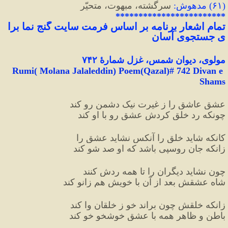
(
۶۱
)
 مدهوش
:
 سرگشته، مبهوت، متحیّر
************************
تمام
اشعار
برنامه
بر
اساس
فرمت
سایت
گنج
نما
برا
ی
جستجوی
آسان
مولوی، دیوان شمس، غزل شمارهٔ ۷۴۲
Rumi( Molana Jalaleddin) Poem(Qazal)# 742 Divan e 
Shams
عشق عاشق را ز غیرت نیک دشمن رو کند
چونکه رد خلق کردش عشق رو با او کند
کانکه شاید خلق را آنکس نشاید عشق را
زانکه جان روسپی باشد که او صد شو کند
چون نشاید دیگران را تا همه ردش کنند
شاه عشقش بعد از آن با خویش هم زانو کند
زانکه خلقش چون براند خو ز خلقان وا کند
باطن و ظاهر همه با عشق خوشخو خو کند