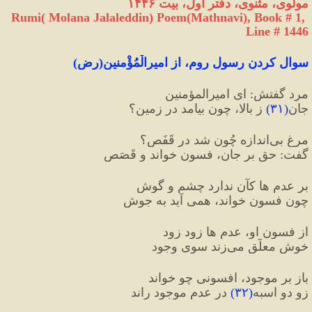
مولوی، مثنوی، دفتر اول، بیت ۱۴۴۶
Rumi( Molana Jalaleddin) Poem(Mathnavi), Book # 1, 
Line # 1446
سوال کردنِ رسولِ روم، از امیرالْمُؤْمنین
(
رض
)
مرد گفتش: ای امیرالمؤمنین
جان
(
۳۱
)
 ز بالا، چون بیامد در زمین؟
مرغِ بی‌اندازه چُون شد در قَفَص؟
گفت: حق بر جان، فسون خواند و قَصَص
بر عدم ها کآن ندارد چشم و گوش
چون فسون خواند، همی آید به جوش
از فسونِ او، عدم ها زود زود
خوش معلّق می‌زند سویِ وجود
باز بر موجود، افسونی چو خواند
زو دو اسبه
(
۳۲
)
 در عدم موجود راند