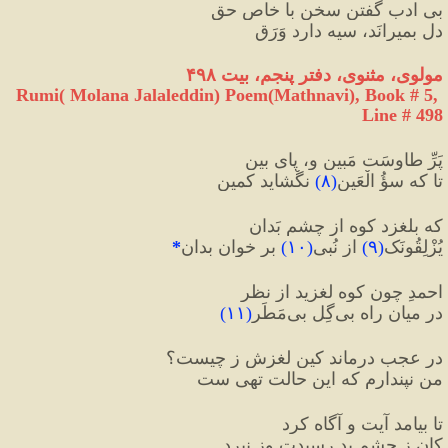
بی ادب گفتن سخن با خاص حق
دل بمیرانَد، سیه دارد وَرَق
مولوی، مثنوی، دفتر پنجم، بیت ۴۹۸
Rumi( Molana Jalaleddin) Poem(Mathnavi), Book # 5, 
Line # 498
پَرِّ طاوسَت مَبین و، پای بین
تا که سؤُ الْعَین
(
۸
)
 نگْشاید کمین
که بلغزد کوه از چشمِ بَدان
یُزْلِقُونَک
(
۹
)
 از نُبی
(
۱۰
)
 بر خوان بدان
*
احمدِ چون کوه لغزید از نظر
در میان راه بی‌گِل بی‌مَطَر
(
۱۱
)
در عجب درماند کین لغزش ز چیست؟
من نپندارم که این حالت تهی ست
تا بیامد آیت و آگاه کرد
کان ز چشمِ بد رسیدت وز نبرد