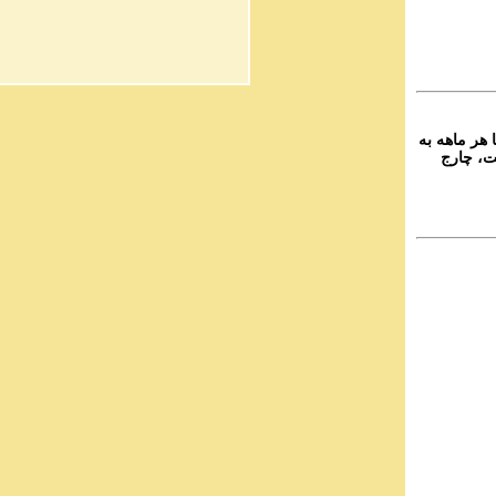
۲-  ماهه به
ت، چارج