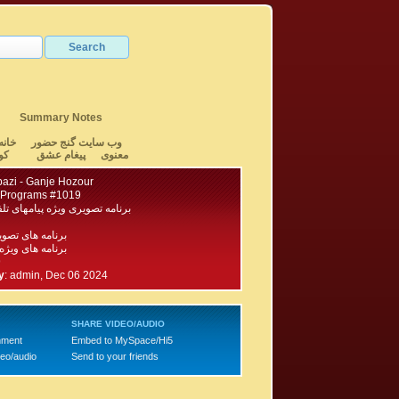
Summary Notes
وب سایت گنج حضور
خانه
معنوی
پیغام عشق
کو
azi - Ganje Hozour
 Programs #1019
برنامه تصویری ویژه پیامهای تلفن
برنامه های تصو
برنامه های ویژه
9
y
:
admin, Dec 06 2024
SHARE VIDEO/AUDIO
mment
Embed to MySpace/Hi5
deo/audio
Send to your friends