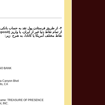
Phone Calls Programs #1055
1 | ۱۰۵۵
Parviz Shahbazi - Ganje Hozour | پرویز شهبازی - گنج
حضور
Phone Calls Programs #1054
3 | ۱۰۵۴
از طریق فرستادن پول نقد به حساب بانکی گ،
نقاط مختلف آمریکا یا کانادا، به شرح زیر:
GO BANK
a Canyon Blvd
ls, CA
y Name: TREASURE OF PRESENCE
, INC.