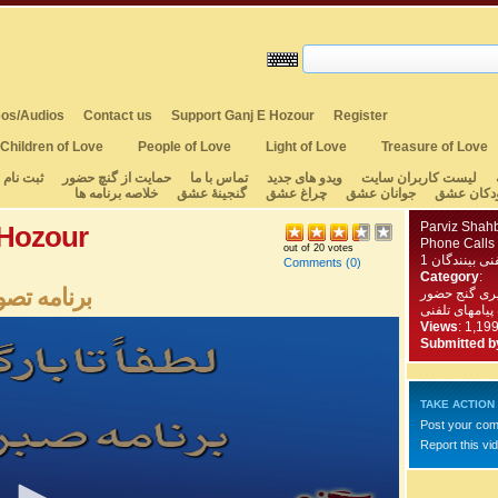
os/Audios
Contact us
Support Ganj E Hozour
Register
Children of Love
People of Love
Light of Love
Treasure of Love
لیست کاربران سایت
ویدو های جدید
تماس با ما
حمایت از گنچ حضور
ثبت نام
دکان عشق
جوانان عشق
چراغ عشق
گنجینهٔ عشق
خلاصه برنامه ها
Parviz Shahb
 Hozour
Phone Calls
out of 20 votes
1 ی بینندگان
Comments
(0)
Category
:
برنامه تصوی
یری گنج حضور
 پیامهای تلفنی
Views
: 1,19
Submitted b
TAKE ACTION
Post your co
Report this vi