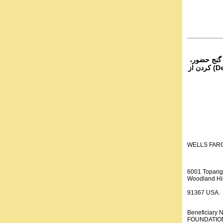
۴- نج حضور
از تمام نقاط دنیا غیر از ایران، یا واریز (Deposit) کردن از
WELLS FAR
6001 Topang
Woodland Hil
91367 USA.
Beneficiar
FOUNDATION