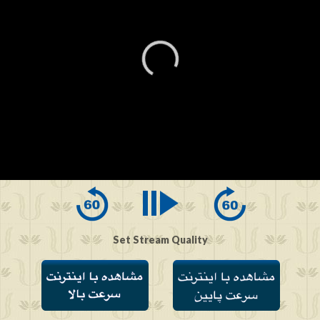
0
seconds
of
0
seconds
Set Stream Quality