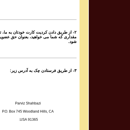
Sadiq Tarif صدیق تعریف
Atashi Dar Sineh Daram Javedani
از طریق دادن کردیت کارت خودتان به ما، تا هر
Yoones Khanbeigi یونس خان بیگی
مقداری که شما می خواهید، بعنوان حق عضوی
Taa Baad Chenin Baada
شود.
Kaveh Deylami کاوه دیلمی
Rameshgaran
۳- از طریق فرستادن چک به آدرس زیر:
Fazel Jamshidi فاضل جمشیدی
Sarmast
Sadegh Sheykhzadeh صادق شیخ زاده
Hame Ra Dokan Shekaste
Parviz Shahbazi
P.O. Box 745 Woodland Hills, CA
Mohammad Reza & Homayoun Shajarian محمد رضا
91365 USA.
و همایون شجریان
Boosehaye Baran