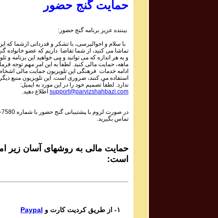
Mojtaba Asgari
حمایت گنج حضور
Bipayan
بیننده عزیز برنامه گنج حضور:
Sadiq Tarif صدیق تعریف
با سلام و احوالپرسی، با تشکر و قدردانی ازشما که این 
Shaneh Bar Zolf
تماشا می کنید، از شما تقاضا داریم که عضو خانواده گ
و به هر اندازه که می توانید و می خواهید این برنامه و تلو
ماهه، حمایت مالی کنید. لطفاً به این امر مهم توجه فرمای
Mohsen Daie Nabi محسن دايی نبی
ادامه خدمات فرهنگی این تلویزیون حمایت مالی اشخاص
استفاده می کنند، ضروری است. این تلویزیون منبع دیگر
Mastaneh Sho
ندارد. لطفاً تصمیم خود را در این مورد به ایمیل:
اطلاع دهید.
support@parvizshahbazi.com
Davoud Azad داود آزاد
-7580
در صورت لزوم با ‍پشتیبانی گنج حضور با شماره
Dar in Raghs o Dar In Hayo hooy
تماس بگیرید.
Mahsa & Marjan Vahdat مهسا و مرجان وحدت
Baagh e Nazar
حمایت مالی به روشهای آسان زیر امک
است:
Bijan Bijani بیژن بیژنی
Bigharar
Del Ava Ensemble گروه دل آوا
Paypal
۱- از طریق کردیت کارت و
Reng