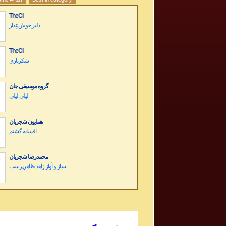
TheCI
دلبر خوش‌عِذار
TheCI
شکرباری
گروه موسیقی جان
لیلی لیلی
همایون شجریان
افسانه گشتم
محمدرضا شجریان
Dariush Band Concert کنسرت گروه داریوش
Sargashteh سرگشته