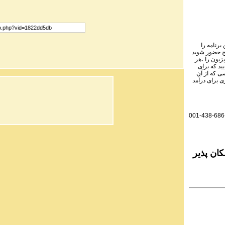
برنامه را
نج حضور شوید
یزیون را ،هر
ید که برای
ی که از آن
ی برای درآمد
001-438-686
ان پذیر