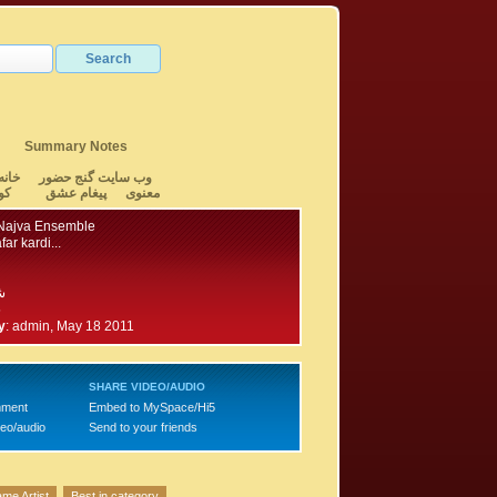
Summary Notes
وب سایت گنج حضور
خانه
معنوی
پیغام عشق
کو
Najva Ensemble
ar kardi...
ش
5
y
:
admin, May 18 2011
SHARE VIDEO/AUDIO
mment
Embed to MySpace/Hi5
deo/audio
Send to your friends
me Artist
Best in category