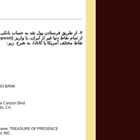
Mahdieh Mohammadkhani مهدیه محمد خانی
Shoorideh
از طریق فرستادن پول نقد به حساب بانکی گ،
نقاط مختلف آمریکا یا کانادا، به شرح زیر:
GO BANK
a Canyon Blvd
ls, CA
y Name: TREASURE OF PRESENCE
, INC.