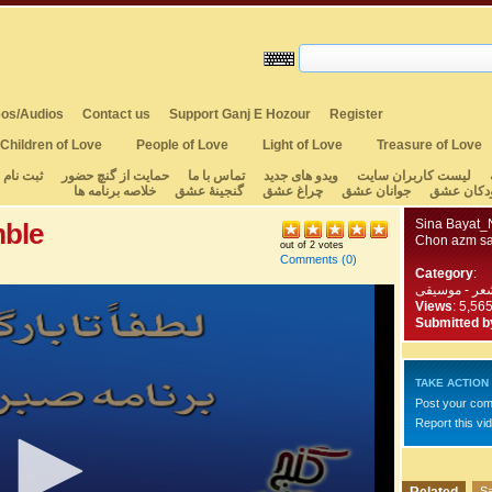
os/Audios
Contact us
Support Ganj E Hozour
Register
Children of Love
People of Love
Light of Love
Treasure of Love
لیست کاربران سایت
ویدو های جدید
تماس با ما
حمایت از گنچ حضور
ثبت نام
دکان عشق
جوانان عشق
چراغ عشق
گنجینهٔ عشق
خلاصه برنامه ها
Sina Bayat_
mble
Chon azm saf
out of 2 votes
Comments
(0)
Category
:
عر - موسیقی
Views
: 5,56
Submitted b
TAKE ACTION
Post your co
Report this vi
Sa