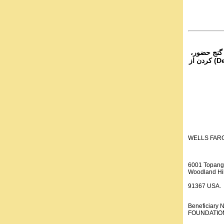
۴- نج حضور
از تمام نقاط دنیا غیر از ایران، یا واریز (Deposit) کردن از
WELLS FAR
6001 Topang
Woodland Hil
91367 USA.
Beneficiar
FOUNDATION