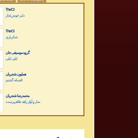
TheCI
دلبر خوش‌عِذار
TheCI
شکرباری
گروه موسیقی جان
لیلی لیلی
همایون شجریان
افسانه گشتم
محمدرضا شجریان
Dariush Band Concert کنسرت گروه داریوش
Sargashteh سرگشته