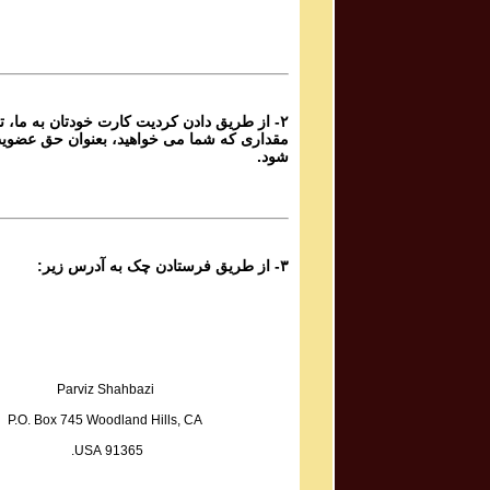
Sadiq Tarif صدیق تعریف
Atashi Dar Sineh Daram Javedani
از طریق دادن کردیت کارت خودتان به ما، تا هر
Yoones Khanbeigi یونس خان بیگی
مقداری که شما می خواهید، بعنوان حق عضوی
Taa Baad Chenin Baada
شود.
Kaveh Deylami کاوه دیلمی
Rameshgaran
۳- از طریق فرستادن چک به آدرس زیر:
Fazel Jamshidi فاضل جمشیدی
Sarmast
Sadegh Sheykhzadeh صادق شیخ زاده
Hame Ra Dokan Shekaste
Parviz Shahbazi
P.O. Box 745 Woodland Hills, CA
Mohammad Reza & Homayoun Shajarian محمد رضا
91365 USA.
و همایون شجریان
Boosehaye Baran