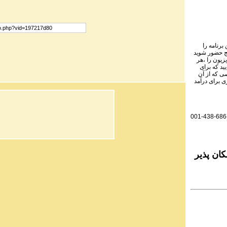
برنامه را
نج حضور شوید
یزیون را ،هر
ید که برای
ی که از آن
ی برای درآمد
001-438-686
ان پذیر