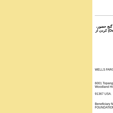
۴- نج حضور
از تمام نقاط دنیا غیر از ایران، یا واریز (Deposit) کردن از
WELLS FAR
6001 Topang
Woodland Hil
91367 USA.
Beneficiar
FOUNDATION