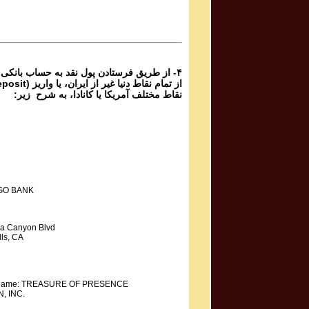
Mahdieh Mohammadkhani مهدیه محمد خانی
Shoorideh
از طریق فرستادن پول نقد به حساب بانکی گ،
نقاط مختلف آمریکا یا کانادا، به شرح زیر:
GO BANK
a Canyon Blvd
ls, CA
y Name: TREASURE OF PRESENCE
, INC.