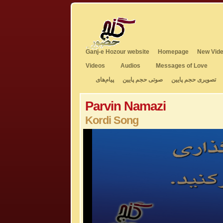
Ganj-e Hozour website
Homepage
New Vide
Videos
Audios
Messages of Love
تصویری حجم پایین
صوتی حجم پایین
پیام‌های
Parvin Namazi
Kordi Song
0
seconds
of
7
minutes,
25
seconds
Volume
50%