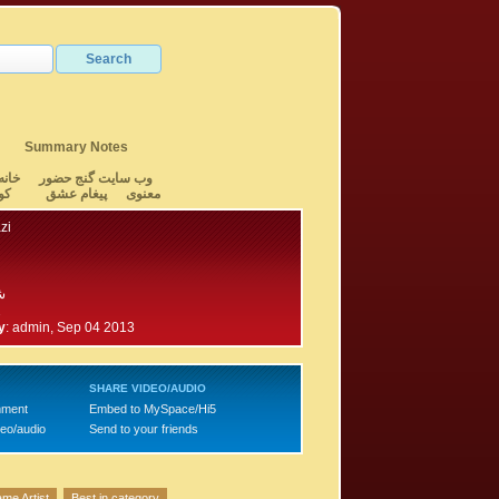
Summary Notes
وب سایت گنج حضور
خانه
معنوی
پیغام عشق
کو
zi
ش
2
y
:
admin, Sep 04 2013
SHARE VIDEO/AUDIO
mment
Embed to MySpace/Hi5
deo/audio
Send to your friends
me Artist
Best in category