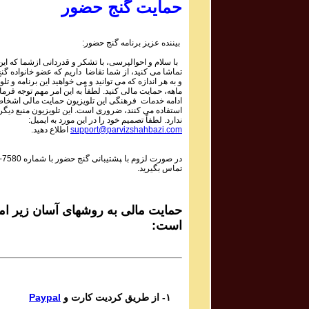
Mojtaba Asgari
حمایت گنج حضور
Bipayan
بیننده عزیز برنامه گنج حضور:
Sadiq Tarif صدیق تعریف
با سلام و احوالپرسی، با تشکر و قدردانی ازشما که این 
Shaneh Bar Zolf
تماشا می کنید، از شما تقاضا داریم که عضو خانواده گ
و به هر اندازه که می توانید و می خواهید این برنامه و تلو
ماهه، حمایت مالی کنید. لطفاً به این امر مهم توجه فرمای
Mohsen Daie Nabi محسن دايی نبی
ادامه خدمات فرهنگی این تلویزیون حمایت مالی اشخاص
استفاده می کنند، ضروری است. این تلویزیون منبع دیگر
Mastaneh Sho
ندارد. لطفاً تصمیم خود را در این مورد به ایمیل:
اطلاع دهید.
support@parvizshahbazi.com
Davoud Azad داود آزاد
-7580
در صورت لزوم با ‍پشتیبانی گنج حضور با شماره
Dar in Raghs o Dar In Hayo hooy
تماس بگیرید.
Mahsa & Marjan Vahdat مهسا و مرجان وحدت
Baagh e Nazar
حمایت مالی به روشهای آسان زیر امک
است:
Bijan Bijani بیژن بیژنی
Bigharar
Del Ava Ensemble گروه دل آوا
Paypal
۱- از طریق کردیت کارت و
Reng