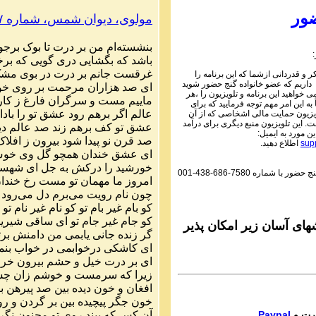
Parviz Shahbazi
ور
مولوی،
دیوان
شمس
،
شماره
۷
Ganj e Hozour audio P
ماره ۲۰۱ گنج حضور
بنشسته
ام
من
بر
درت
تا
بوک
برجو
باشد
که
بگشایی
دری
گویی
که
برخ
Parviz Shahbazi
غرقست
جانم
بر
درت
در
بوی
مش
 و قدردانی ازشما که این برنامه را
Ganj e Hozour audio P
 داریم که عضو خانواده گنج حضور شوید
ای
صد
هزاران
مرحمت
بر
روی
خو
ماره ۲۰۲ گنج حضور
می خواهید این برنامه و تلویزیون را ،هر
ماییم
مست
و
سرگران
فارغ
ز
کار
به این امر مهم توجه فرمایید که برای
Parviz Shahbazi
عالم
اگر
برهم
رود
عشق
تو
را
بادا
یزیون حمایت مالی اشخاصی که از آن
 این تلویزیون منبع دیگری برای درآمد
Ganj e Hozour audio P
عشق
تو
کف
برهم
زند
صد
عالم
دی
ین مورد به ایمیل:
ماره ۲۰۳ گنج حضور
صد
قرن
نو
پیدا
شود
بیرون
ز
افلاک
sup
اطلاع دهید.
ای
عشق
خندان
همچو
گل
وی
خو
Parviz Shahbazi
خورشید
را
درکش
به
جل
ای
شهسو
گنج حضور با شماره
001-438-686-7580
Ganj e Hozour audio P
امروز
ما
مهمان
تو
مست
رخ
خندا
ماره ۲۰۴ گنج حضور
چون
نام
رویت
می
برم
دل
می
رود
کو
بام
غیر
بام
تو
کو
نام
غیر
نام
تو
Parviz Shahbazi
کو
جام
غیر
جام
تو
ای
ساقی
شیری
Ganj e Hozour audio P
ای آسان زیر امکان پذیر
گر
زنده
جانی
یابمی
من
دامنش
برت
ماره ۲۰۵ گنج حضور
ای
کاشکی
درخوابمی
در
خواب
بنم
Parviz Shahbazi
ای
بر
درت
خیل
و
حشم
بیرون
خرا
Ganj e Hozour audio P
زیرا
که
سرمست
و
خوشم
زان
چش
ماره ۲۰۶ گنج حضور
افغان
و
خون
دیده
بین
صد
پیرهن
ب
خون
جگر
پیچیده
بین
بر
گردن
و
رو
Parviz Shahbazi
آن
کس
که
بیند
روی
تو
مجنون
نگر
Paypal