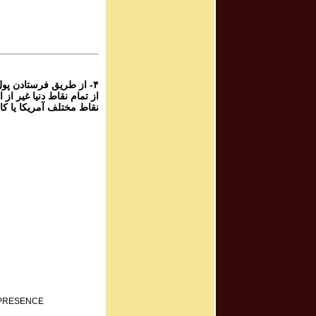
برنامه صوتی ش
rogram # 215
برنامه صوتی ش
۴- از طریق فرستادن پو
نقاط مختلف آمریکا یا کا
F PRESENCE