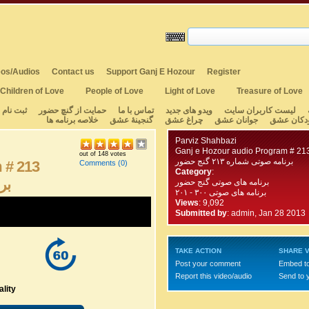
os/Audios
Contact us
Support Ganj E Hozour
Register
Children of Love
People of Love
Light of Love
Treasure of Love
لیست کاربران سایت
ویدو های جدید
تماس با ما
حمایت از گنچ حضور
ثبت نام
دکان عشق
جوانان عشق
چراغ عشق
گنجینهٔ عشق
خلاصه برنامه ها
Parviz Shahbazi
Ganj e Hozour audio Program # 21
out of 148 votes
برنامه صوتی شماره ۲۱۳ گنج حضور
 # 213
Comments
(0)
Category
:
برن
برنامه های صوتی گنج حضور
برنامه های صوتی ۳۰۰ - ۲۰۱
Views
: 9,092
Submitted by
:
admin, Jan 28 2013
TAKE ACTION
SHARE V
Post your comment
Embed t
Report this video/audio
Send to 
lity