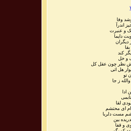
شد
وفا
یز
اندرآ
ک
و
عنبرت
بت
دایما
دیگران
بقا
گر
کند
و
خل
ش
نظر
چون
عقل
کل
ار
هل
اتی
ن
تو
والله
ز
جا
ن
ادا
ابمی
ودی
لقا
م
ای
محتشم
م
مست
دلربا
دریده
بین
ی
و
قفا
دد
کو
بگو