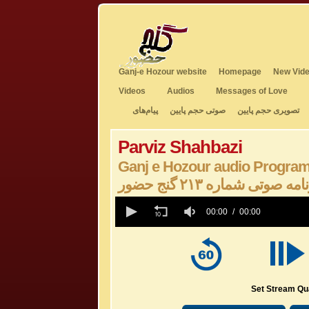
Ganj-e Hozour website
Homepage
New Vide
Videos
Audios
Messages of Love
تصویری حجم پایین
صوتی حجم پایین
پیام‌های
Parviz Shahbazi
Ganj e Hozour audio Program
امه صوتی شماره ۲۱۳ گنج حضور
0
seconds
00:00
00:00
of
0
seconds
Volume
50%
Set Stream Qua