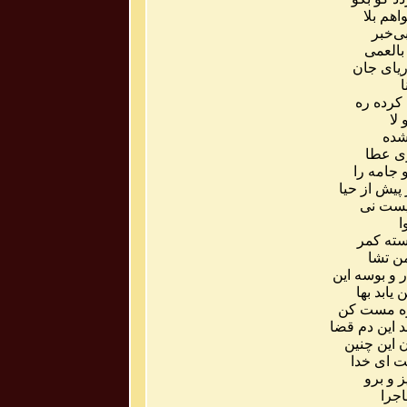
اهم
بلا
ی
خبر
بالعمی
یای
جان
ا
کرده
ره
لا
ده
ی
عطا
جامه
را
پیش
از
حیا
ست
نی
ا
سته
کمر
ن
تشا
ر
و
بوسه
این
ن
یابد
بها
ه
مست
کن
د
این
دم
قضا
ن
این
چنین
ت
ای
خدا
ز
و
برو
جرا