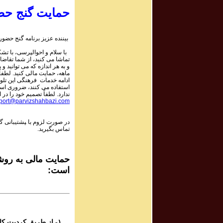
حمایت گنج حض
rogram # 201
برنامه صوتی ش
بیننده عزیز برنامه گنج حضور:
با سلام و احوالپرسی، با تشکر
rogram # 202
تماشا می کنید، از شما تقاضا
برنامه صوتی ش
و به هر اندازه که می توانید و 
ماهه، حمایت مالی کنید. لطفاً 
ادامه خدمات فرهنگی این تلو
استفاده می کنند، ضروری است.
rogram # 203
ندارد. لطفاً تصمیم خود را در ا
برنامه صوتی ش
port@parvizshahbazi.com
در صورت لزوم با ‍پشتیبانی 
rogram # 204
تماس بگیرید.
برنامه صوتی ش
rogram # 205
حمایت مالی به روشه
برنامه صوتی ش
است:
rogram # 206
برنامه صوتی ش
۱- از طریق کردیت کارت و