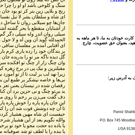
Ganj e Hozour audio P
سنگ
و
کلوخی
باشد
او
او
را
چرا
خو
ماره ۲۰۸ گنج حضور
رنج
و
بلایی
زین
بتر
کز
تو
بود
جان
ب
ای
شاه
و
سلطان
بشر
لا
تبل
نفسا
Parviz Shahbazi
جان
ها
چو
سیلابی
روان
تا
ساحل
در
Ganj e Hozour audio P
از
آشنایان
منقطع
با
بحر
گشته
آشن
ماره ۲۰۹ گنج حضور
سیلی
روان
اندر
وله
سیلی
دگر
گم
کارت خودتان به ما، تا هر ماهه به
الحمدلله
گوید
آن
وین
آه
و
لا
حول
و
Parviz Shahbazi
ید، بعنوان حق عضویت، چارج
ای
آفتابی
آمده
بر
مفلسان
ساقی
ش
Ganj e Hozour audio P
بر
بندگان
خود
را
زده
باری
کرم
بار
ماره ۲۱۰ گنج حضور
گل
دیده
ناگه
مر
تو
را
بدریده
جان
و
Parviz Shahbazi
وان
چنگ
زار
از
چنگ
تو
افکنده
سر
Ganj e Hozour audio P
مقبلترین
و
نیک
پی
در
برج
زهره
کی
ماره ۲۱۱ گنج حضور
زیرا
نهد
لب
بر
لبت
تا
از
تو
آموزد
نو
نی
ها
و
خاصه
نیشکر
بر
طمع
این
ب
Parviz Shahbazi
رقصان
شده
در
نیستان
یعنی
تعز
م
Ganj e Hozour audio P
بد
بی
تو
چنگ
و
نی
حزین
برد
آن
کنا
ماره ۲۱۲ گنج حضور
دف
گفت
می
زن
بر
رخم
تا
روی
م
این
جان
پاره
پاره
را
خوش
پاره
پار
Parviz Shahbazi
تا
آن
چه
دوشش
فوت
شد
آن
را
کن
Ganj e Hozour audio P
Parviz Shahb
حیفست
ای
شاه
مهین
هشیار
کرد
ماره ۲۱۳ گنج حضور
والله
نگویم
بعد
از
این
هشیار
شرح
P.O. Box 745 Woodlan
Parviz Shahbazi
یا
باده
ده
حجت
مجو
یا
خود
تو
برخی
91365 US
Ganj e Hozour audio P
یا
بنده
را
با
لطف
تو
شد
صوفیانه
ما