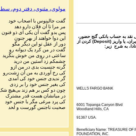
ماره ۲۱۴ گنج حضور
مولوی،
مثنوی،
دفتر
دوم،
سطر
Parviz Shahbazi
Ganj e Hozour audio P
گفت
جالینوس
با
اصحاب
خود
ماره ۲۱۵ گنج حضور
مر
مرا
تا
آن
فلان
دارو
دهد
پس
بدو
گفت
آن
یکی
ای
ذو
فنون
ل نقد به حساب بانکی گنج حضور،
این
دوا
خواهند
از
بهر
جنون
از تمام نقاط دنیا غیر از ایران، یا واریز (Deposit) کردن از
دور
از
عقل
تو
این
دیگر
مگو
نادا، به شرح زیر:
گفت
در
من
کرد
یک
دیوانه
رو
ساعتی
در
روی
من
خوش
بنگرید
چشمکم
زد
آستین
من
درید
گرنه
جنسیت
بدی
در
من
ازو
کی
رخ
آوردی
به
من
آن
زشت
رو
گر
ندیدی
جنس
خود
کی
آمدی
کی
بغیر
جنس
خود
را
بر
زدی
WELLS FARGO BANK
چون
دو
کس
بر
هم
زند
بی
هیچ
شک
در
میانشان
هست
قدر
مشترک
کی
پرد
مرغی
مگر
با
جنس
خود
6001 Topanga Canyon Blvd
صحبت
ناجنس
گورست
و
لحد
Woodland Hills, CA
91367 USA.
Beneficiary Name: TREASURE O
FOUNDATION, INC.