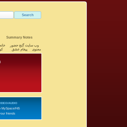
Summary Notes
وب سایت گنج حضور
خانه
معنوی
پیغام عشق
کو
3
IDEO/AUDIO
o MySpace/Hi5
your friends