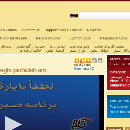
os/Audios
Contact us
Support Ganj E Hozour
Register
Children of Love
People of Love
Light of Love
Treasure of Love
لیست کاربران سایت
ویدو های جدید
تماس با ما
حمایت از گنچ حضور
ثبت نام
دکان عشق
جوانان عشق
چراغ عشق
گنجینهٔ عشق
خلاصه برنامه ها
Alireza Ghor
In bar man y
out of 2 votes
heghi pichideh am
Comments
(0)
Category
:
عر - موسیقی
Views
: 5,19
Submitted b
TAKE ACTION
Post your co
Report this vi
Sa