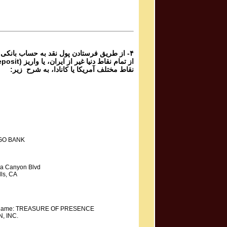
Mahdieh Mohammadkhani مهدیه محمد خانی
Shoorideh
۴- از طریق فرستادن پول نقد به حساب بانکی
نقاط مختلف آمریکا یا کانادا، به شرح زیر:
GO BANK
a Canyon Blvd
ls, CA
y Name: TREASURE OF PRESENCE
, INC.