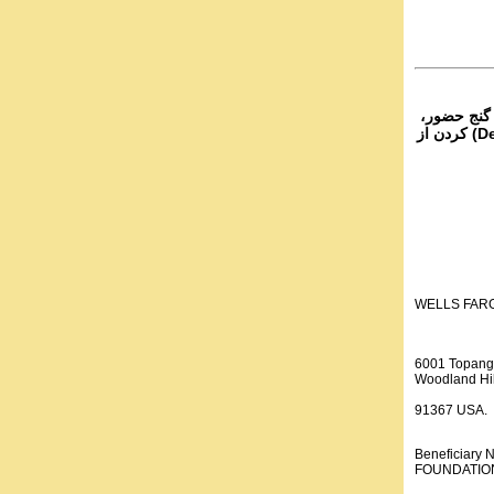
 گنج حضور،
از تمام نقاط دنیا غیر از ایران، یا واریز (Deposit) کردن از
WELLS FAR
6001 Topang
Woodland Hil
91367 USA.
Beneficiar
FOUNDATION