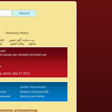
Summary Notes
وب سایت گنج حضور
خانه
معنوی
پیغام عشق
کو
bani
ek baregi dar asheghi pichideh am
ش
1
y
:
admin, Mar 27 2013
SHARE VIDEO/AUDIO
mment
Embed to MySpace/Hi5
deo/audio
Send to your friends
me Artist
Best in category