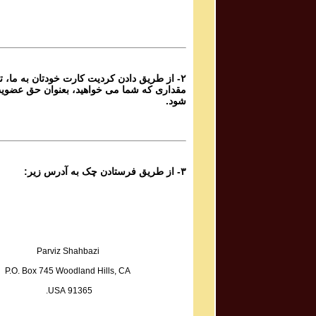
Sadiq Tarif صدیق تعریف
Atashi Dar Sineh Daram Javedani
۲- از طریق دادن کردیت کارت خودتان به ما، تا
Yoones Khanbeigi یونس خان بیگی
مقداری که شما می خواهید، بعنوان حق عضوی
Taa Baad Chenin Baada
شود.
Kaveh Deylami کاوه دیلمی
Rameshgaran
۳- از طریق فرستادن چک به آدرس زیر:
Fazel Jamshidi فاضل جمشیدی
Sarmast
Sadegh Sheykhzadeh صادق شیخ زاده
Hame Ra Dokan Shekaste
Parviz Shahbazi
P.O. Box 745 Woodland Hills, CA
Mohammad Reza & Homayoun Shajarian محمد رضا
91365 USA.
و همایون شجریان
Boosehaye Baran