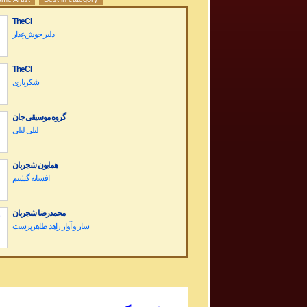
TheCI
دلبر خوش‌عِذار
TheCI
شکرباری
گروه موسیقی جان
لیلی لیلی
همایون شجریان
افسانه گشتم
محمدرضا شجریان
Dariush Band Concert کنسرت گروه داریوش
Sargashteh سرگشته