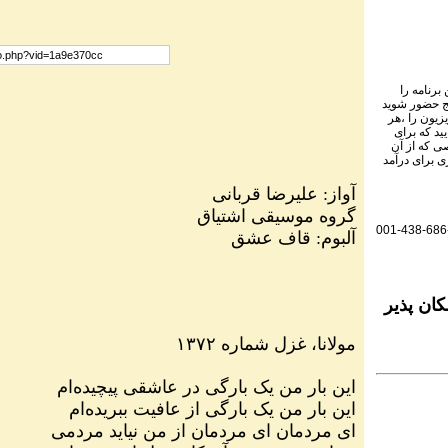
برنامه را
نج حضور شوید
یزیون را ،هر
ید که برای
ی که از آن
ی برای درآمد
آواز: علیرضا قربانی
گروه موسیقی اشتیاق
001-438-686
آلبوم: قاف عشق
ان پذیر
مولانا، غزل شماره ۱۳۷۲
این بار من یک بارگی در عاشقی پیچیده‌ام
این بار من یک بارگی از عافیت ببریده‌ام
ای مردمان ای مردمان از من نیاید مردمی