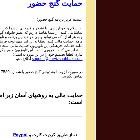
Mojtaba Asgari
حمایت گنج حضور
Bipayan
بیننده عزیز برنامه گنج حضور:
Sadiq Tarif صدیق تعریف
با سلام و احوالپرسی، با تشکر و قدردانی ازشما که این 
Shaneh Bar Zolf
تماشا می کنید، از شما تقاضا داریم که عضو خانواده گ
و به هر اندازه که می توانید و می خواهید این برنامه و تلو
ماهه، حمایت مالی کنید. لطفاً به این امر مهم توجه فرمای
Mohsen Daie Nabi محسن دايی نبی
ادامه خدمات فرهنگی این تلویزیون حمایت مالی اشخاص
استفاده می کنند، ضروری است. این تلویزیون منبع دیگر
Mastaneh Sho
ندارد. لطفاً تصمیم خود را در این مورد به ایمیل:
support@parvizshahbazi.com
اطلاع دهید.
Davoud Azad داود آزاد
در صورت لزوم با ‍پشتیبانی گنج حضور با شماره
-7580
Dar in Raghs o Dar In Hayo hooy
تماس بگیرید.
Mahsa & Marjan Vahdat مهسا و مرجان وحدت
Baagh e Nazar
حمایت مالی به روشهای آسان زیر امک
است:
Bijan Bijani بیژن بیژنی
Bigharar
Del Ava Ensemble گروه دل آوا
۱- از طریق کردیت کارت و
Paypal
Reng