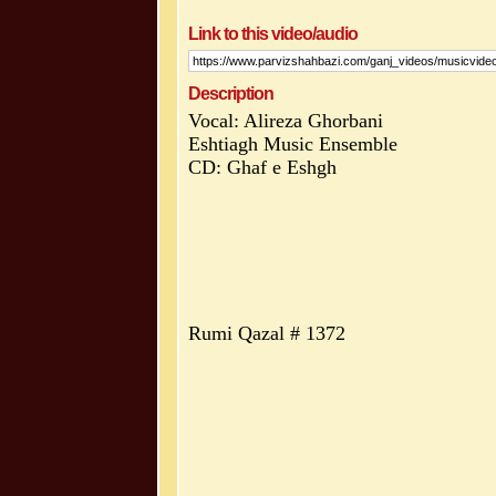
Link to this video/audio
Description
Vocal: Alireza Ghorbani
Eshtiagh Music Ensemble
CD: Ghaf e Eshgh
Rumi Qazal # 1372