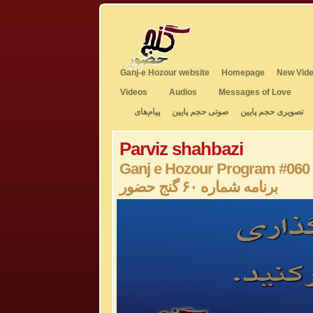
Ganj-e Hozour website
Homepage
New Vide
Videos
Audios
Messages of Love
تصویری حجم پایین
صوتی حجم پایین
پیام‌های
Parviz shahbazi
Ganj e Hozour Program #060
برنامه شماره ۶۰ گنج حضور
0
seconds
of
0
seconds
Volume
50%