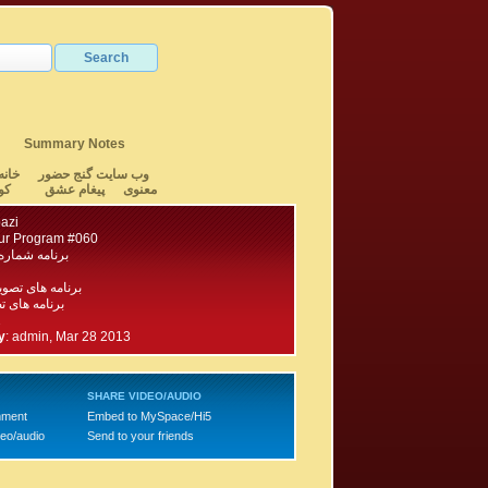
Summary Notes
وب سایت گنج حضور
خانه
معنوی
پیغام عشق
کو
azi
ur Program #060
برنامه شماره ۶۰ گنج حضو
برنامه های تصو
برنامه های تصویری ۱۰۰ - ۱
2
y
:
admin, Mar 28 2013
SHARE VIDEO/AUDIO
mment
Embed to MySpace/Hi5
deo/audio
Send to your friends