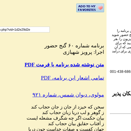
برنامه را
نج حضور شوید
یزیون را ،هر
ید که برای
برنامه شماره ۶۰ گنج حضور
ی که از آن
اجرا: پرویز شهبازی
ی برای درآمد
PDF متن نوشته شده برنامه با فرمت
001-438-686
PDF ،تمامی اشعار این برنامه
ان پذیر
مولوی، دیوان شمس، شماره ۹۲۱
سخن که خیزد از جان ز جان حجاب کند
ز گوهر و لب دریا زبان حجاب کند
بیان حکمت اگر چه شگرف مشعله ایست
ز آفتاب حقایق بیان حجاب کند
جهان کفست و صفات خداست چون دریا