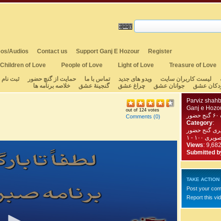
os/Audios
Contact us
Support Ganj E Hozour
Register
Children of Love
People of Love
Light of Love
Treasure of Love
لیست کاربران سایت
ویدو های جدید
تماس با ما
حمایت از گنچ حضور
ثبت نام
دکان عشق
جوانان عشق
چراغ عشق
گنجینهٔ عشق
خلاصه برنامه ها
Parviz shahb
Ganj e Hozo
out of 124 votes
ر
Comments
(0)
Category
:
یری گنج حضور
Views
: 9,68
Submitted b
TAKE ACTION
Post your co
Report this vi