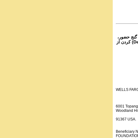
 گنج حضور،
از تمام نقاط دنیا غیر از ایران، یا واریز (Deposit) کردن از
WELLS FAR
6001 Topang
Woodland Hil
91367 USA.
Beneficiar
FOUNDATION