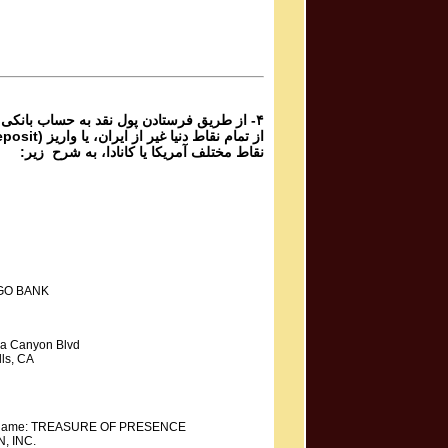
برنامه شماره ۶۸ گنج حضور
Parviz Shahbazi
Ganj e Hozour Program #67
برنامه شماره ۶۷ گنج حضور
۴- از طریق فرستادن پول نقد به حساب بانکی
نقاط مختلف آمریکا یا کانادا، به شرح زیر:
GO BANK
a Canyon Blvd
ls, CA
y Name: TREASURE OF PRESENCE
, INC.