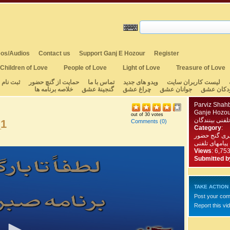
os/Audios
Contact us
Support Ganj E Hozour
Register
Children of Love
People of Love
Light of Love
Treasure of Love
لیست کاربران سایت
ویدو های جدید
تماس با ما
حمایت از گنچ حضور
ثبت نام
دکان عشق
جوانان عشق
چراغ عشق
گنجینهٔ عشق
خلاصه برنامه ها
Parviz Shah
Ganje Hozou
out of 30 votes
تلفنی بینندگان
_1
Comments
(0)
Category
:
یری گنج حضور
 پیامهای تلفنی
Views
: 6,75
Submitted b
TAKE ACTION
Post your co
Report this vi