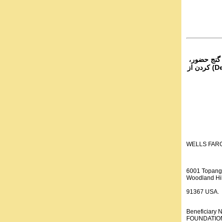
۴- نج حضور
از تمام نقاط دنیا غیر از ایران، یا واریز (Deposit) کردن از
WELLS FAR
6001 Topang
Woodland Hil
91367 USA.
Beneficiar
FOUNDATION