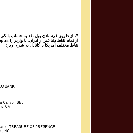
Phone Calls Programs #1054
3 | ۱۰۵۴
Parviz Shahbazi - Ganje Hozour | پرویز شهبازی - گنج
حضور
Phone Calls Programs #1054
2 | ۱۰۵۴
از طریق فرستادن پول نقد به حساب بانکی گ،
نقاط مختلف آمریکا یا کانادا، به شرح زیر:
GO BANK
a Canyon Blvd
ls, CA
y Name: TREASURE OF PRESENCE
, INC.