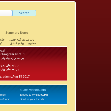
Summary Notes
وب سایت گنج حضور
خانه
معنوی
پیغام عشق
کو
bazi
r Program #671_1
برنامه ویژه پیامهای 
برنامه های تصو
برنامه های ویژه
3
y
:
admin, Aug 15 2017
SHARE VIDEO/AUDIO
mment
Embed to MySpace/Hi5
deo/audio
Send to your friends