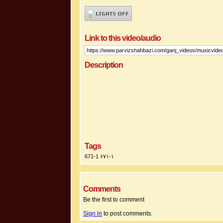
Link to this video/audio
Description
Tags
671-1 ۶۷۱-۱
Comments
Be the first to comment
Sign in
to post comments.