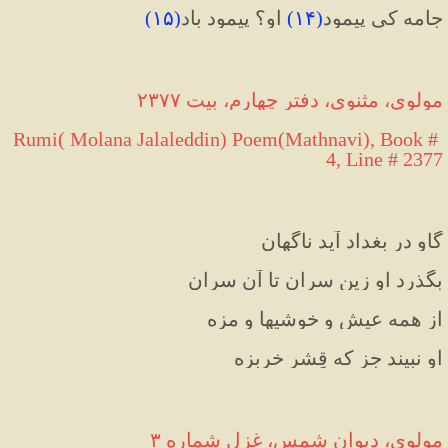
جامه کی پیمود
(
۱۴
)
 او؟ پیمود باد
(
۱۵
)
مولوی، مثنوی، دفتر چهارم، بیت ۲۳۷۷
Rumi( Molana Jalaleddin) Poem(Mathnavi), Book # 
4, Line # 2377
گاو در بغداد آید ناگهان
بگذرد او زین سران تا آن سران
از همه عیش و خوشیها و مزه
او نبیند جز که قِشرِ خربزه
مولوی، دیوان شمس، غزل شماره ۳