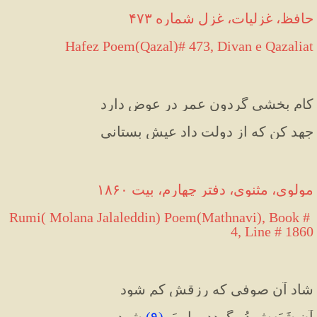
حافظ، غزلیات، غزل شماره ۴۷۳
 Hafez Poem(Qazal)# 473, Divan e Qazaliat
کام بخشی گردون عمر در عوض دارد
جهد کن که از دولت داد عیش بستانی
مولوی، مثنوی، دفتر چهارم، بیت ۱۸۶۰
Rumi( Molana Jalaleddin) Poem(Mathnavi), Book # 
4, Line # 1860
شاد آن صوفی که رزقش کم شود
آن شَبَه‌ش دُر گردد و او یَم
(
۹
)
 شود