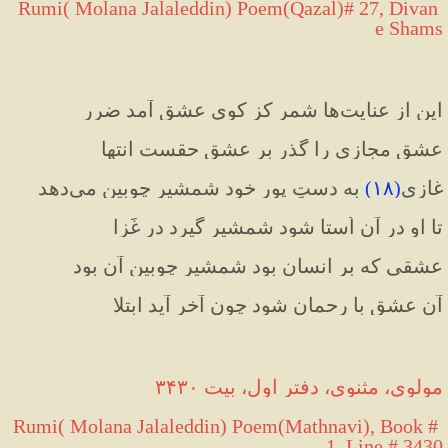
 Rumi( Molana Jalaleddin) Poem(Qazal)# 27, Divan 
e Shams
این از عنایت‌ها شمر کز کوی عشق آمد ضرر
عشق مجازی را گذر بر عشقِ حقست انتها
غازی
(
۱۸
)
 به دستِ پورِ خود شمشیرِ چوبین می‌دهد
تا او در آن اُستا شود شمشیر گیرد در غَزا
عشقی که بر انسان بود شمشیرِ چوبین آن بود
آن عشق با رحمان شود چون آخر آید ابتلا
مولوی، مثنوی، دفتر اول، بیت ۳۴۳۰
Rumi( Molana Jalaleddin) Poem(Mathnavi), Book # 
1, Line # 3430