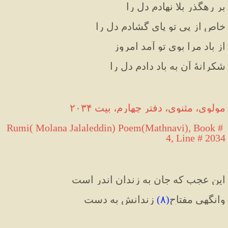
بر رهگذرِ بلا نهادم دل را
خاص از پی تو پای گشادم دل را
از باد مرا بوی تو آمد امروز
شکرانهٔ آن به باد دادم دل را
مولوی، مثنوی، دفتر چهارم، بیت ۲۰۳۴
Rumi( Molana Jalaleddin) Poem(Mathnavi), Book # 
4, Line # 2034
این عجب که جان به زندان اندر است
وانگهی مفتاحِ
(
۸
)
 زندانش به دست