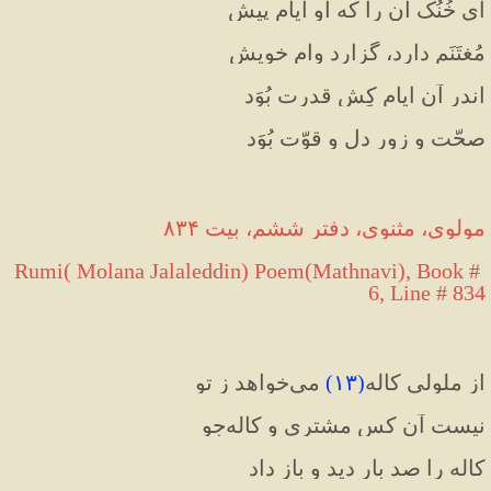
ای خُنُک آن را که او ایامِ پیش
مُغتَنَم دارد، گزارد وامِ خویش
اندر آن ایام کِش قدرت بُوَد
صحّت و زورِ دل و قوّت بُوَد
مولوی، مثنوی، دفتر ششم، بیت ۸۳۴
Rumi( Molana Jalaleddin) Poem(Mathnavi), Book # 
6, Line # 834
از ملولی کاله
(
۱۳
)
 می‌خواهد ز تو
نیست آن کس مشتری و کاله‌جو
کاله را صد بار دید و باز داد