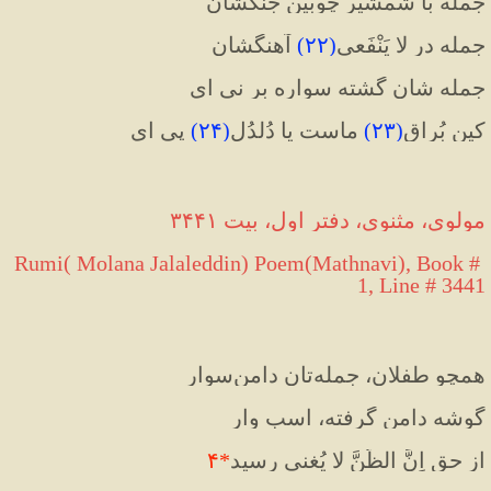
جمله با شمشیرِ چوبین جنگشان
جمله در لا یَنْفَعی
(
۲۲
)
 آهنگشان
جمله شان گشته سواره بر نی ای
کین بُراقِ
(
۲۳
)
 ماست یا دُلدُل‌
(
۲۴
)
 پی ای
مولوی، مثنوی، دفتر اول، بیت ۳۴۴۱
Rumi( Molana Jalaleddin) Poem(Mathnavi), Book # 
1, Line # 3441
همچو طفلان، جمله‌تان دامن‌سوار
گوشه دامن گرفته، اسب وار
از حق اِنَّ الظَّنَّ لا یُغنی رسید
*
۴