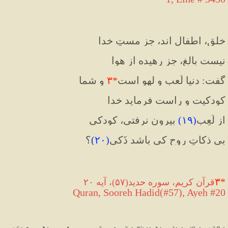
خلق، اطفال اند، جز مستِ خدا
نیست بالغ، جز رهیده از هوا
گفت: دنیا لَعب و لهو است
*
۳
 و شما
کودکیت و راست فرماید خدا
از لَعِب
(
۱۹
)
 بیرون نرفتی، کودکی
بی ذکاتِ روح کی باشد ذَکی
(
۲۰
)
؟
۳
*
قرآن کریم، سوره حدید(۵۷)، آیه ۲۰
Quran, Sooreh Hadid(#57), Ayeh #20