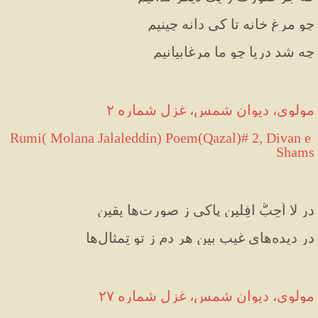
چو مرغِ خانه تا کی دانه چینیم
چه شد دریا چو ما مرغابیانیم
مولوی، دیوان شمس، غزل شماره ۲
 Rumi( Molana Jalaleddin) Poem(Qazal)# 2, Divan e 
Shams
در لا اُحِبُّ افِلین پاکی ز صورت‌ها یقین
در دیده‌های غیب بین هر دم ز تو تِمثال‌ها
مولوی، دیوان شمس، غزل شماره ۲۷