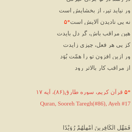
ور نیاید تیر، از بخشایش است
نه پیِ نادیدنِ آلایش است
*
۵
هین مراقب باش، گر دل بایدت
کز پیِ هر فعل، چیزی زایدت
ور ازین افزون تو را همّت بُوَد
از مراقب کار بالاتر رود
*
۵
 قرآن کریم، سوره طارق(۸۶)، آیه ۱۷
Quran, Sooreh Taregh(#86), Ayeh #17
فَمَهِّلِ الْكَافِرِينَ أَمْهِلْهُمْ رُوَيْدًا