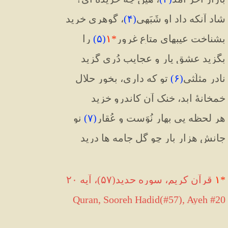
شاد آنکه داد او شَبَهی
(
۴
)
، گوهری خرید
بشناخت عیبهای متاعِ غرور
*
۱
(
۵
)
 را
بگزید عشقِ یار و عجایب دُری گزید
نادر مثلّثی
(
۶
)
 تو که داری، بخور حلال
خمخانهٔ ابد، خنک آن کاندرو خزید
هر لحظه یی بهارِ نُوَست و عُقارِ
(
۷
)
 نو
جانش هزار بار چو گل جامه ها درید
*
۱
 قرآن کریم، سوره حدید(۵۷)، آیه ۲۰
Quran, Sooreh Hadid(#57), Ayeh #20