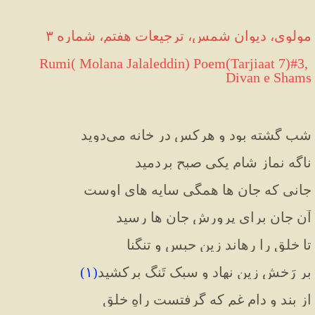
مولوی، دیوان شمس، ترجیعات هفتم، شماره ۳
 Rumi( Molana Jalaleddin) Poem(Tarjiaat 7)#3, 
Divan e Shams
شب گشته بود و هرکس در خانه می‌دوید
ناگه نمازِ شام یکی صبح بردمید
جانی که جان ها همگی سایه های اوست
آن جان برای پرورشِ جان ها رسید
تا خلق را رهاند زین حبس و تنگنا
بر رَخش زین نهاد و سبک تَنگ برکشید
(
۱
)
از بند و دامِ غم که گرفتست راهِ خلق