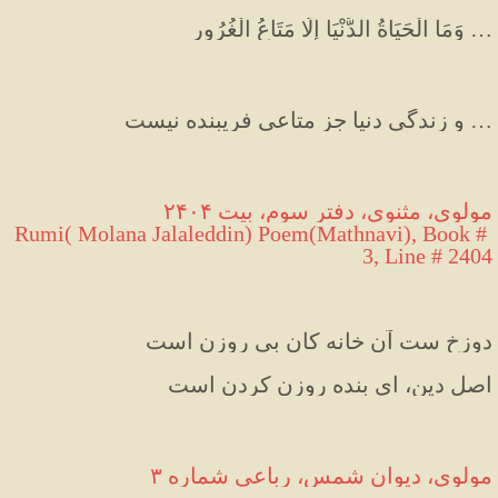
… وَمَا الْحَيَاةُ الدُّنْيَا إِلَّا مَتَاعُ الْغُرُورِ
… و زندگى دنيا جز متاعى فريبنده نيست
مولوی، مثنوی، دفتر سوم، بیت ۲۴۰۴
Rumi( Molana Jalaleddin) Poem(Mathnavi), Book # 
3, Line # 2404
دوزخ ست آن خانه کان بی روزن است
اصل دین، ای بنده روزن کردن است
مولوی، دیوان شمس، رباعی شماره ۳