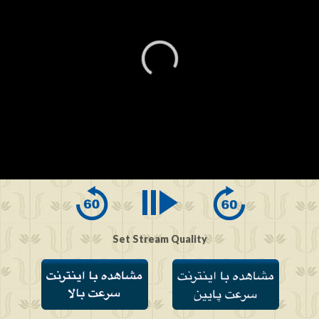
0
seconds
of
0
seconds
Set Stream Quality