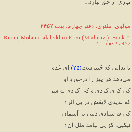
نیازی از حق نیارد...
مولوی، مثنوی، دفتر چهارم، بیت ۲۴۵۷
Rumi( Molana Jalaleddin) Poem(Mathnavi), Book # 
4, Line # 2457
تا بدانی که خَبیرست
(
۲۵
)
ای عَدو
می‌دهد هر چیز را درخوردِ او
کی کژی کردی و کی کردی تو شر
که ندیدی لایقش در پی اثر؟
کی فرستادی دمی بر آسمان
نیکیی، کز پی نیامد مثلِ آن؟