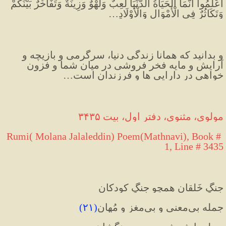
اعْلَمُوا أَنَّمَا الْحَيَاةُ الدُّنْيَا لَعِبٌ وَلَهْوٌ وَزِينَةٌ وَتَفَاخُرٌ بَيْنَكُمْ 
وَتَكَاثُرٌ فِي الْأَمْوَالِ وَالْأَوْلَادِ
…
و بدانید که همانا زندگی دنیا، سرگرمی و بازیچه و 
آرایش و مایه فخر فروشی در میان شما و فزون 
خواهی در دارایی ها و فرزندان است
…
مولوی، مثنوی، دفتر اول، بیت ۳۴۳۵
Rumi( Molana Jalaleddin) Poem(Mathnavi), Book # 
1, Line # 3435
جنگِ خَلقان همچو جنگِ کودکان
جمله بی‌معنی و بی‌مغز و مُهان
(
۲۱
)