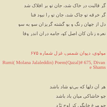
گر قالبت در خاک شد، جانِ تو بر افلاک شد
گر خرقه تو چاک شد، جانِ تو را نبود فنا
دل از جهانِ رنگ و بو گشته گریزان سو به سو
نعره زنان کان اصل کو، جامه دران اندر وفا
مولوی، دیوان شمس، غزل شماره ۶۷۵
 Rumi( Molana Jalaleddin) Poem(Qazal)# 675, Divan 
e Shams
هر آن دلها که بی‌تو شاد باشد
چو خاشاکی میانِ باد باشد
چو مرغِ خانگی کز اوج پَرَّد