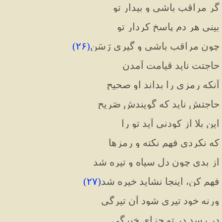
گر مراقب باشی و بیدار تو
بینی هر دم پاسخِ کردار تو
چون مراقب باشی و گیری رَسَن
(
۲۶
)
حاجتت ناید قیامت آمدن
آنکه رمزی را بداند او صحیح
حاجتش ناید که گویندش صَریح
این بلا از کودنی آید تو را
که نکردی فهمِ نکته و رمزها
از بدی چون دل سیاه و تیره شد
فهم کن، اینجا نشاید خیره شد
(
۲۷
)
ورنه خود تیری شود آن تیرگی
در رسد در تو جزایِ خیرگی