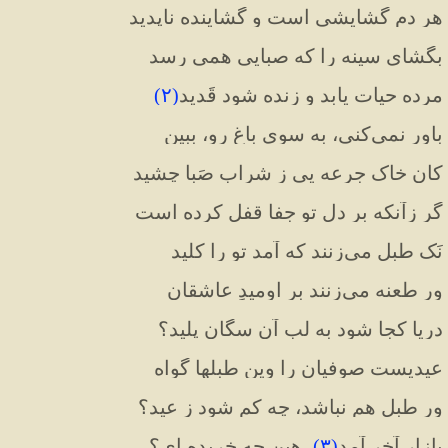
هر دم گشایشی است و گشاینده ناپدید
بگشای سینه را که صبایی همی رسد
مرده حیات یابد و زنده شود قَدید
(
۲
)
باور نمی‌کنی، به سوی باغ رو، ببین
کان خاک جرعه یی ز شرابِ صَبا چشید
گر زآنکه بر دلِ تو جفا قفل کرده ا‌ست
نَک طبل می‌زنند که آمد تو را کلید
ور طعنه می‌زنند بر اومیدِ عاشقان
دریا کجا شود به لبِ آن سگان پلید؟
عیدیست صوفیان را وین طبلها گواه
ور طبل هم نباشد، چه کم شود ز عید؟
بازار آخر آمد
(
۳
)
، هین چه خریده ای؟