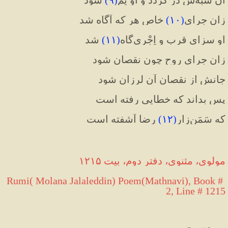
زان جِرایِ
(
۱۰
)
 خاص هر که آگاه شد
او سزای قرب و اِجْری‌گاه
(
۱۱
)
 شد
زان جِرایِ روح چون نقصان شود
جانش از نقصان آن لرزان شود
پس بداند که خطایی رفته است
که سَمَن‌زار
(
۱۲
)
 رضا آشفته است
مولوی، مثنوی، دفتر دوم، بیت ۱۲۱۵
Rumi( Molana Jalaleddin) Poem(Mathnavi), Book # 
2, Line # 1215