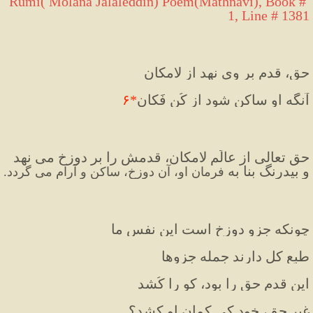
Rumi( Molana Jalaleddin) Poem(Mathnavi), Book # 
1, Line # 1381
حق، قدم بر وی نهد از لامکان
آنگه او ساکن شود از کُن فَکان
*
۶
حق تعالی از عالَم لامکان، قدمش را بر دوزخ می نهد 
و بیدرنگ بنا به 
فرمان او، آن دوزخ، ساکن و آرام می گردد.
چونکه جزوِ دوزخ است این نفسِ ما
طبعِ کل دارند جمله جزوها
این قدم حق را بود، کو را کُشد
غیرِ حق، خود کی کمان او کشد؟