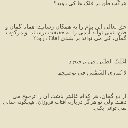
مَرکَبِ ظَن بر فلک ها کی دوید؟
حق تعالی این پیام را به همگان رسانید: همانا گمان و 
ظن، نمی تواند آدمی را به حقیقت برساند. و مرکوب 
گمان، کی می تواند بر بلندی افلاک رود؟
اَغْلَبُ الظَّنَّینِ فی تَرجیحِ ذا
لا تُمارِی الشَّمْسَ فی تَوضیحِها
از دو گمان، هر کدام غالبتر باشد، آن را ترجیح می 
دهند. ولی تو هرگز درباره 
آفتاب فروزان، هیچگونه جدالی 
نمی توانی بکنی.