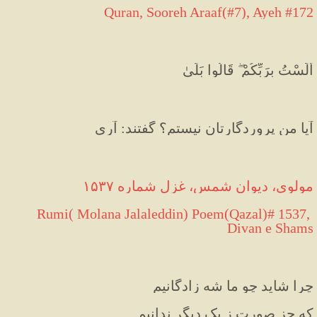
Quran, Sooreh Araaf(#7), Ayeh #172
أَلَسْتُ بِرَبِّكُمْ ۖ قَالُوا بَلَىٰ
 آيا من پروردگارتان نيستم؟ گفتند: آرى
مولوی، دیوان شمس، غزل شماره ۱۵۳۷
 Rumi( Molana Jalaleddin) Poem(Qazal)# 1537, 
Divan e Shams
چرا شاید چو ما شه زادگانیم
که جز صورت ز یک دیگر ندانیم