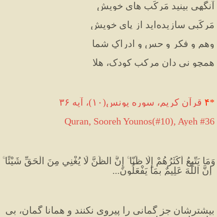
آنگهی بینید مَرکَب های خویش
مَرکَبی سازیده‌اید از پایِ خویش
وهم و فکر و حس و ادراکِ شما
همچو نی دان مرکبِ کودک، هلا
*
۴
 قرآن کریم، سوره یونس(۱۰)، آیه ۳۶
Quran, Sooreh Younos(#10), Ayeh #36
وَمَا يَتَّبِعُ أَكْثَرُهُمْ إِلَّا ظَنًّا ۚ إِنَّ الظَّنَّ لَا يُغْنِي مِنَ الْحَقِّ شَيْئًا 
ۚ إِنَّ اللَّهَ عَلِيمٌ بِمَا يَفْعَلُونَ
...
بیشترشان جز گمانی را پیروی نکنند و همانا گمان، بی 