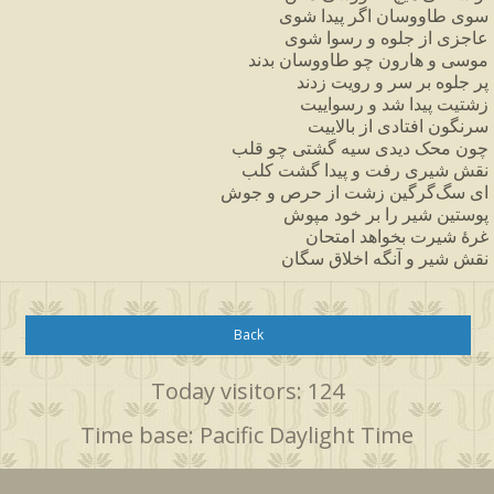
سوی
طاووسان
اگر
پیدا
شوی
عاجزی
از
جلوه
و
رسوا
شوی
موسی
و
هارون
چو
طاووسان
بدند
پر
جلوه
بر
سر
و
رویت
زدند
زشتیت
پیدا
شد
و
رسواییت
سرنگون
افتادی
از
بالاییت
چون
محک
دیدی
سیه
گشتی
چو
قلب
نقش
شیری
رفت
و
پیدا
گشت
کلب
ای
سگ
گرگین
زشت
از
حرص
و
جوش
پوستین
شیر
را
بر
خود
مپوش
غرهٔ
شیرت
بخواهد
امتحان
نقش
شیر
و
آنگه
اخلاق
سگان
Back
Today visitors: 124
Time base: Pacific Daylight Time