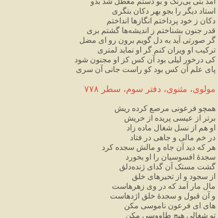
آمد
بتی
بی
رنگ
و
بو
دستم
معطل
شد
بدو
استاد
دیگر
را
بجو
بهر
دکان
بتگری
دکان
ز
خود
پرداختم
انگازها
انداختم
قدر
جنون
بشناختم
ز
اندیشه
ها
گشتم
بری
گر
صورتی
آید
به
دل
گویم
برون
رو
ای
مضل
ترکیب
او
ویران
کنم
گر
او
نماید
لمتری
کی
درخور
لیلی
بود
آن
کس
کز
او
مجنون
شود
پای
علم
آن
کس
بود
کو
راست
جانی
آن
سری
مولوی،
مثنوی،
دفتر
سوم،
سطر
۷۷۸
همچو
فرعونی
مرصع
کرده
ریش
برتر
از
عیسی
پریده
از
خریش
او
هم
از
نسل
شغال
ماده
زاد
در
خم
مالی
و
جاهی
در
فتاد
هر
که
دید
آن
جاه
و
مالش
سجده
کرد
سجدهٔ
افسوسیان
را
او
بخورد
گشت
مستک
آن
گدای
ژنده
دلق
از
سجود
و
از
تحیرهای
خلق
مال
مار
آمد
که
در
وی
زهرهاست
و
آن
قبول
و
سجدهٔ
خلق
اژدهاست
های
ای
فرعون
ناموسی
مکن
تو
شغالی
هیچ
طاووسی
مکن