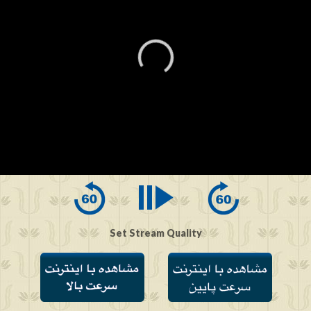
0
seconds
of
0
seconds
Set Stream Quality