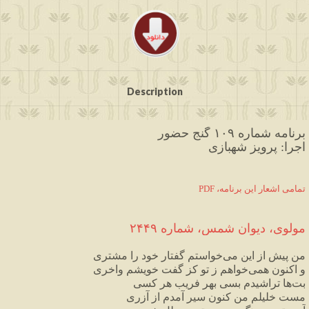
Description
برنامه شماره ۱۰۹ گنج حضور
اجرا: پرویز شهبازی
PDF ،تمامی اشعار این برنامه
مولوی،
دیوان
شمس
،
شماره
۲۴۴۹
من
پیش
از
این
می
خواستم
گفتار
خود
را
مشتری
و
اکنون
همی
خواهم
ز
تو
کز
گفت
خویشم
واخری
بت
ها
تراشیدم
بسی
بهر
فریب
هر
کسی
مست
خلیلم
من
کنون
سیر
آمدم
از
آزری