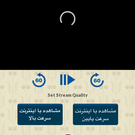
0
seconds
of
0
seconds
Set Stream Quality