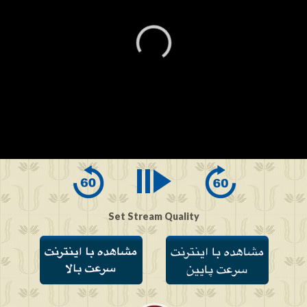
0
seconds
of
0
seconds
Set Stream Quality