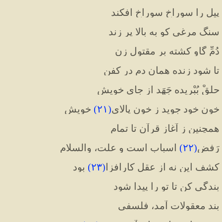
پیل را سوراخ سوراخ افکند
سنگ مرغی کو به بالا پر زند
دُمِّ گاو کشته بر مقتول زن
تا شود زنده همان دم در کفن
حلق‌ْ بُبْریده جَهَد از جای خویش
خون خود جوید ز خون‌ پالای
(
۲۱
)
 خویش
همچنین ز آغاز قرآن تا تمام
رَفضِ
(
۲۲
)
 اسباب است و علت، والسلام
کشف این نه از عقل کارافزا
(
۲۳
)
 بود
بندگی کن تا تو را پیدا شود
بند معقولات آمد، فلسفی