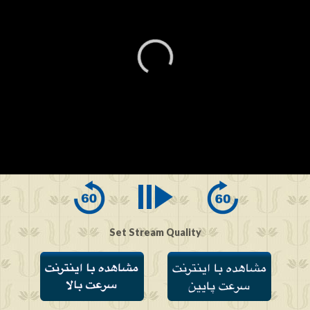
0
seconds
of
0
seconds
Set Stream Quality