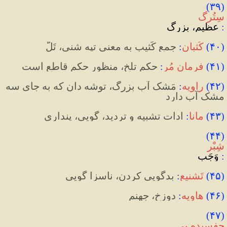
(۳۹) 
سِتُرگ
:
 عظیم، بزرگ
(
۴۰
)
کُثبان
:
 جمع کَثیب به معنی تپه شنی، تَلّ
(
۴۱
)
فرمان مُر
:
 حکم تلخ، منظور حکم قاطع است
(
۴۲
)
 راویه
:
 مَشک آب بزرگ، توشه دان که به جای سه 
مشک آب دارد
(
۴۳
)
مانا
:
 ادات تشبیه و تردید، گویی، پنداری
(۴۴) 
شِبْر
:
 وَجَب
(
۴۵
)
تَشنیع
:
 بدگویی کردن، ناسزا گویی
(
۴۶
)
هاویه
:
 دوزخ، جهنم
(۴۷) 
چفسیده‌ يی