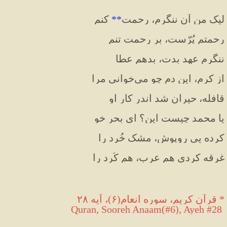
لیک من آن ننگرم، رحمت
**
 کنم
رحمتم پُرّست، بر رحمت تنم
ننگرم عهد بدت، بدهم عطا
از کرم، این دم چو می‌خوانی مرا
قافله، حیران شد اندر کار او
یا محمد چیست این؟ ای بحر خو
کرده‌ یی روپوش، مشک خُرد را
غرقه کردی هم عرب، هم کُرد را
*
 قرآن كريم، سوره انعام(۶)، آيه ٢٨
 Quran, Sooreh Anaam(#6), Ayeh #28