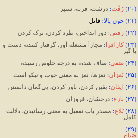
(
۲۰
)
زَفْت
:
درشت، فربه، ستبر
(۲۱) خون‌ پالا:
 قاتل
(
۲۲
)
رَفض
:
 دور انداختن، طرد کردن، ترک کردن
(
۲۳
)
کارافزا
:
 مجازاً مشغله آور، گرفتار کننده، دست و 
پا گیر
(
۲۴
)
صَفی
:
صاف شده، به درجه خلوص رسیده
(
۲۵
)
نَغزان
:
 نغزها، نغز به معنی خوب و نیکو است
(
۲۶
)
ایقان
:
یقین کردن، باور کردن، بی
گمان دانستن
(
۲۷
)
بازِغ
:
 درخشان، فروزان
(
۲۸
)
بَلاغ
:
 مصدر باب تفعیل به معنی رسانیدن، دلالت 
کامل.
(۲۹) 
صَباح