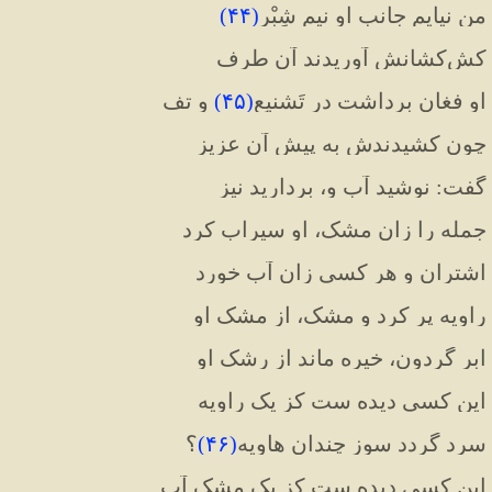
من نیایم جانب او نیم شِبْر
(
۴۴
)
کش‌کشانش آوریدند آن طرف
او فغان برداشت در تَشنیع
(
۴۵
)
و تف
چون کشیدندش به پیش آن عزیز
گفت: نوشید آب و، بردارید نیز
جمله را زان مشک، او سیراب کرد
اشتران و هر کسی زان آب خورد
راویه پر کرد و مشک، از مشک او
ابر گردون، خیره ماند از رشک او
این کسی دیده ست کز یک راویه
سرد گردد سوز چندان هاویه
(
۴۶
)
؟
این کسی دیده ست کز یک مشک آب