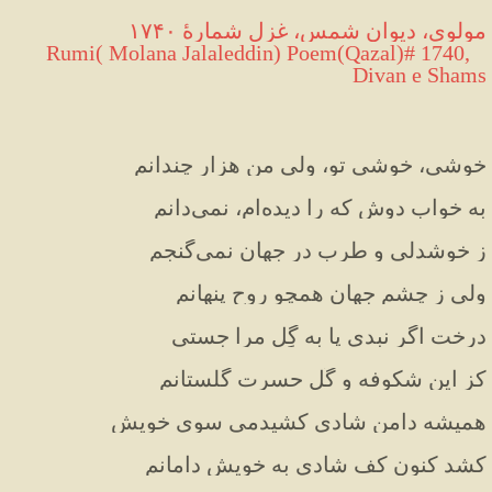
مولوی، دیوان شمس، غزل شمارهٔ ۱۷۴۰
  Rumi( Molana Jalaleddin) Poem(Qazal)# 1740, 
Divan e Shams
خوشی، خوشی تو، ولی من هزار چندانم
به خواب دوش که را دیده‌ام، نمی‌دانم
ز خوشدلی و طرب در جهان نمی‌گنجم
ولی ز چشم جهان همچو روح پنهانم
درخت اگر نبدی پا به گِل مرا جستی
کز این شکوفه و گُل حسرت گلستانم
همیشه دامن شادی کشیدمی سوی خویش
کشد کنون کف شادی به خویش دامانم