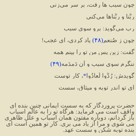
چون سبب ها رفت، بر سر می‌زنی
ربَّنا و ربَّناها می‌کنی
رب می‌گوید: برو سوی سبب
چون ز صُنعم
(
۴۸
)
 یاد کردی، ای عجب!
گفت: زین پس من تو را بینم همه
ننگرم سوی سبب و آن دَمدَمه
(
۴۹
)
گویدش: رُدُّوا لَعادُوا
*
، کار توست
ای تو اندر توبه و میثاق، سست
حضرت پروردگار که به سست ایمانی چنین بنده ای 
واقف است می فرماید: هرگاه تو را به عالم اسباب 
باز گردانم، دوباره مفتون همان اسباب و علل ظاهری 
می شوی و مرا از یاد می بری. کار تو همین است ای 
بنده توبه شکن و سست عهد.