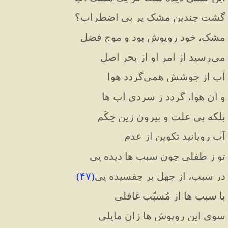
گشت چندین مشک پر بی اضطراب؟
مشک، خود روپوش بود و موج فضل
می‌رسید از امر او از بحر اصل
آب از جوشش همی‌گردد هوا
و آن هوا، گردد ز سردی آب ها
بلکه بی علت و بیرون زین حِکَم
آب رویانید تکوین از عدم
تو ز طفلی چون سبب ها دیده‌ يی
در سبب، از جهل بر چفسیده‌ يی
(
۴۷
)
با سبب ها از مُسبّب غافلی
سوی این روپوش ها زان مایلی