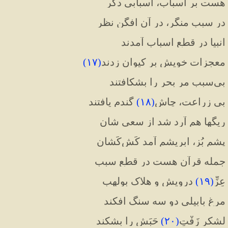
هست بر اسباب، اسبابی دگر
در سبب منگر، در آن افگن نظر
انبیا در قطع اسباب آمدند
معجزات خویش بر کیوان زدند
(
۱۷
)
بی‌سبب مر بحر را بشکافتند
بی زراعت، چاش
(
۱۸
)
 گندم یافتند
ریگها هم آرد شد از سعی شان
پشم بُز، ابریشم آمد کَش‌کَشان
جمله قرآن هست در قطع سبب
عِزِّ
(
۱۹
)
 درویش و هلاک بولهب
مرغ بابیلی دو سه سنگ افکند
لشکر زَفْتِ
(
۲۰
)
 حَبَش را بشکند