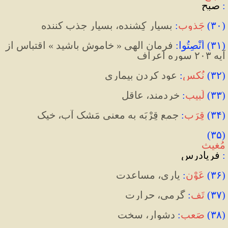
:
 صبح
(
۳۰
)
جَذوبِ
:
 بسیار کِشنده، بسیار جذب کننده
(
۳۱
)
 اَنْصِتُوا
:
فرمان الهی « خاموش باشید » اقتباس از 
آیه ۲۰۳ سوره اعراف
(
۳۲
)
نُکس
:
عود کردن بیماری
(
۳۳
)
لَبیب
:
 خردمند، عاقل
(
۳۴
)
قِرَب
:
 جمع قِرْبَه به معنی مَشک آب، خیک
(۳۵) 
مُغیث
:
 فریادرس
(
۳۶
)
عَوْن
:
 یاری، مساعدت
(
۳۷
)
تَف
:
گرمی، حرارت
(
۳۸
)
صَعب
:
 دشوار، سخت