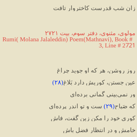
زان شب قدرست کاختروار تافت
مولوی، مثنوی، دفتر سوم، بیت ٢٧٢١
Rumi( Molana Jalaleddin) Poem(Mathnavi), Book # 
721
3, Line # 2
روز روشن، هر که او جوید چراغ
عین جستن، کوریش دارد بَلاغ
(
۲۸
)
ور نمی‌بینی گمانی برده‌ای
که صَباح
(
۲۹
)
 ست و تو اندر پرده‌ای
کوری خود را مکن زین گفت، فاش
خامش و در انتظار فضل باش