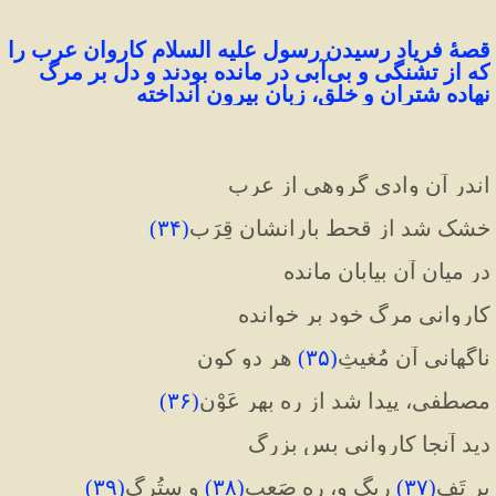
قصهٔ فریاد رسیدن رسول علیه السلام کاروان عرب را 
که از تشنگی و بی‌آبی در مانده بودند و دل بر مرگ 
نهاده شتران و خلق، زبان بیرون انداخته
اندر آن وادی گروهی از عرب
خشک شد از قحط بارانشان قِرَب
(
۳۴
)
در میان آن بیابان مانده
کاروانی مرگ خود بر خوانده
ناگهانی آن مُغیثِ
(
۳۵
)
 هر دو کون
مصطفی، پیدا شد از ره بهر عَوْن
(
۳۶
)
دید آنجا کاروانی بس بزرگ
بر تَفِ
(
۳۷
)
 ریگ و، ره صَعب
(
۳۸
)
و سِتُرگ
(
۳۹
)