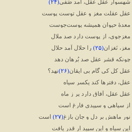
شهسوار عقل عقل، آمد صَفی
(
۲۴
)
عقل عقلت مغز و عقل توست پوست
معدهٔ حیوان همیشه پوست‌جوست
مغزجوی، از پوست دارد صد ملال
مغز، نَغزان
(
۲۵
)
 را حلال آمد حلال
چونکه قشر عقل صد بُرهان دهد
عقل کل کی گام بی ایقان
(
۲۶
)
نهد؟
عقل، دفترها کند یکسر سیاه
عقل عقل، آفاق دارد پر ز ماه
از سیاهی و سپیدی فارغ است
نور ماهش بر دل و جان بازِغ
(
۲۷
)
 است
این سیاه و این سپید ار قدر یافت