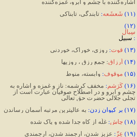
اشاره
کننده با چشم و ابرو
، غمزه
کننده
(
۱۱
)
شَعشَعه
:
تابندگی، تابناکی
(۱۲) 
سِبال
:
 سبیل
(
۱۳
)
قوت
:
روزی، خوراک، خوردنی
(
۱۴
)
اَرزاق
: 
جمع رِزق ، روزیها
(
۱۵
)
موقوف
:
وابسته، منوط
(
۱۶
)
کَرَشم
:
 مخفف کرشمه: ناز و غمزه و اشاره به 
چشم و ابرو و در اصطلاح صوفیان عبارت است از 
تجلی جلالی حضرت حق تعالی
(
۱۷
)
 بر کیوان زدن
:
 به عالیترین مرتبه آسمان رساندن
(
۱۸
)
چاش
:
 غلّه از کاه جدا شده و پاک شده
(
۱۹
)
عِزّ
:
عزیز شدن، ارجمند شدن، ارجمندی