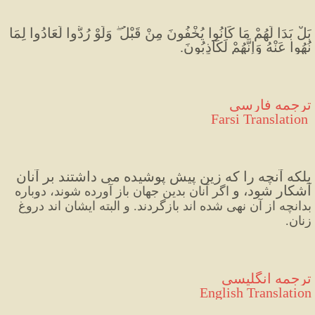
بَلْ بَدَا لَهُمْ مَا كَانُوا يُخْفُونَ مِنْ قَبْلُ ۖ وَلَوْ رُدُّوا لَعَادُوا لِمَا 
نُهُوا عَنْهُ وَإِنَّهُمْ لَكَاذِبُونَ.
ترجمه فارسی
 Farsi Translation
بلکه آنچه را که زین پیش پوشیده می داشتند بر آنان 
آشکار شود، و 
اگر آنان بدین جهان باز آورده شوند، دوباره 
بدانچه از آن 
نهی شده اند بازگردند. و البته ایشان اند دروغ 
زنان.
ترجمه انگلیسی
English Translation