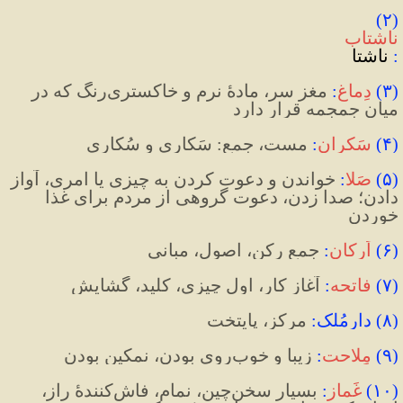
(۲) 
ناشتاب
:
ناشتا
(
۳
)
دِماغ
:
مغز سر، مادۀ نرم و خاکستری
رنگ که در 
میان جمجمه قرار دارد
(
۴
)
سَکران
: 
مست، جمع
:
 سَکاری و سُکاری
(
۵
)
صَلا
:
خواندن و دعوت کردن به 
چیزی یا امری، آواز 
دادن؛ صدا زدن، دعوت گروهی از مردم برای غذا 
خوردن
(
۶
)
اَرکان
:
 جمع 
رکن، اصول، مبانی
(
۷
)
فاتحه
:
آغاز کار، اول چیزی، کلید، گشایش
(
۸
)
 دارمُلک
:
 مرکز، پایتخت
(
۹
)
مِلاحت
:
زیبا و خوب
روی بودن، نمکین بودن
(
۱۰
)
غَماز
:
بسیار
 سخن
چین
، نمام، فاش
کنندۀ راز، 