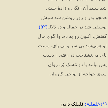
شد سپید آن زنگی و زادهٔ حبش
همچو بدر و روز روشن شد شبش
یوسفی شد در جمال و در دَلال
(
۵۲
)
گفتش: اکنون رو به ده، وا گوی حال
او همی‌شد بی سر و بی پای، مست
پای می‌نشناخت در رفتن ز دست
پس بیامد با دو مَشکِ پُر، روان
سوی خواجه از نواحی کاروان
(۱) غِلمِلیج:
 قلقلک دادن