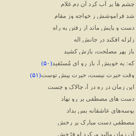
چشم ها پر آب کرد آن دم غلام
شد فراموشش ز خواجه وز مقام
دست و پایش ماند از رفتن به راه
زلزله افکند در جانش اله
باز بهر مصلحت، بازش کشید
که: به خویش آ، باز رو ای مُستَفید
(
۵۰
)
وقت حیرت نیست، حیرت پیش توست
(
۵۱
)
این زمان در ره در آ، چالاک و چست
دست های مصطفی بر رو نهاد
بوسه‌های عاشقانه بس بداد
مصطفی دست مبارک بر رخش
آن زمان مالید و، کرد او فرّخش