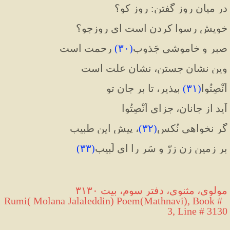
در میان روز گفتن: روز کو؟
خویش رسوا کردن است ای روزجو؟
صبر و خاموشی جَذوبِ
(
۳۰
)
 رحمت است
وین نشان جستن، نشان علت است
اَنْصِتُوا
(
۳۱
)
 بپذیر، تا بر جان تو
آید از جانان، جزای اَنْصِتُوا
گر نخواهی نُکس
(
۳۲
)
، پیش این طبیب
بر زمین زن زرّ و سَر را ای لَبیب
(
۳۳
)
مولوی، مثنوی، دفتر سوم، بیت ۳۱۳۰
 Rumi( Molana Jalaleddin) Poem(Mathnavi), Book # 
3, Line # 3130