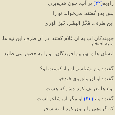
راویه
(
۴۲
)
 پر آب، چون هدیه‌بری
پس بدو گفتند: می‌خواند تو را
این طرف، فَخْرُ الْبَشَر، خَیْرُ الْوَری
جويندگان آب به آن غلام گفتند: در آن طرف این تپه ها، 
مایه افتخار 
انسان ها و بهترین آفریدگان، تو را به حضور می طلبد.
گفت: من نشناسم او را، کیست او؟
گفت: او آن ماه‌روی قندخو
نوع ها تعریف کردندش که هست
گفت: مانا
(
۴۳
)
 او مگر آن شاعر است
که گروهی را زبون کرد او به سحر