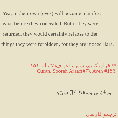
Yea,
in
their
own
(eyes)
will
become
manifest
what
before
they
concealed
. 
But
if
they
were
returned,
they
would
certainly
relapse
to
the
things
they
were
forbidden,
for
they
are
indeed
liars
.
**
 قرآن كريم، سوره اعراف(۷)، آيه ۱۵۶
56
Quran, Sooreh Araaf(#7), Ayeh #1
…وَرَحْمَتِي وَسِعَتْ كُلَّ شَيْءٍ…
ترجمه فارسی