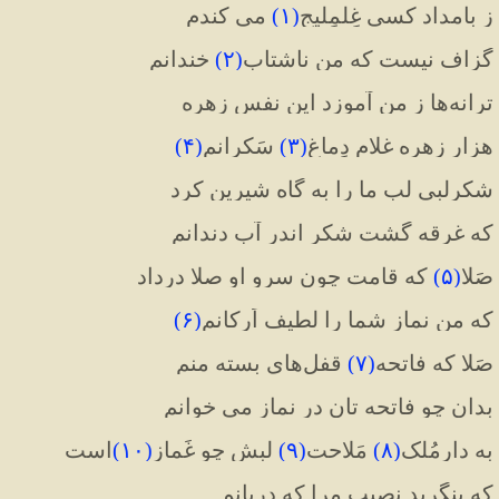
ز بامداد کسی غِلمِلیج
(
۱
)
 می کندم
گزاف نیست که من ناشتاب
(
۲
)
 خندانم
ترانه‌ها ز من آموزد این نفس زهره
هزار زهره غلام دِماغ
(
۳
)
 سَکرانم
(
۴
)
شکرلبی لب ما را به گاه شیرین کرد
که غرقه گشت شکر اندر آب دندانم
صَلا
(
۵
)
 که قامت چون سرو او صلا درداد
که من نماز شما را لطیف اَرکانم
(
۶
)
صَلا که فاتحه
(
۷
)
 قفل‌های بسته منم
بدان چو فاتحه تان در نماز می خوانم
به دارمُلک
(
۸
)
 مَلاحت
(
۹
)
 لبش چو غَماز
(
۱۰
)
است
که بنگرید نصیب مرا که دربانم