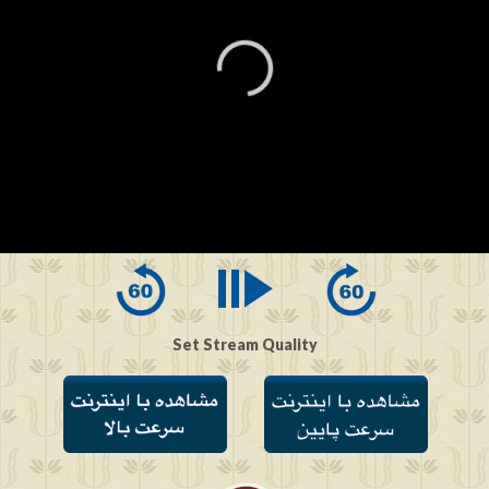
0
seconds
of
0
seconds
Set Stream Quality