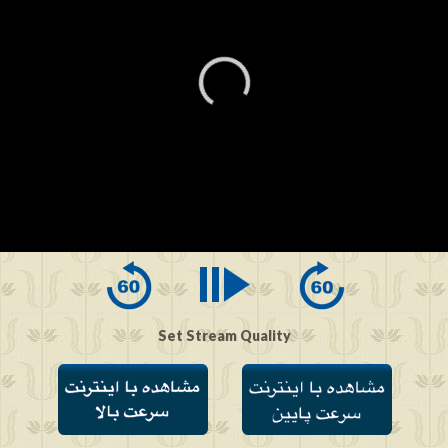
0
seconds
of
0
seconds
Set Stream Quality