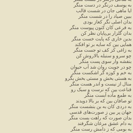
به
یوسف
درنگر
در
دست
منگر
ایا
ماهی
جان
در
شست
قالب
ببین
صیاد
را
در
شست
منگر
بدان
اصلی
نگر
کغاز
بودی
به
فرعی
کان
کنون
پیوست
منگر
بدان
گلزار
بی
پایان
نظر
کن
بدین
خاری
که
پایت
خست
منگر
همایی
بین
که
سایه
بر
تو
افکند
به
زاغی
کز
کف
تو
جست
منگر
چو
سرو
و
سنبله
بالاروش
کن
بنفشه
وار
سوی
پست
منگر
چو
در
جویت
روان
شد
آب
حیوان
به
خم
و
کوزه
گر
اشکست
منگر
به
هستی
بخش
و
مستی
بخش
بگرو
منال
از
نیست
و
اندر
هست
منگر
قناعت
بین
که
نرست
و
سبک
رو
به
طمع
ماده
آبست
منگر
تو
صافان
بین
که
بر
بالا
دویدند
به
دردی
کان
به
بن
بنشست
منگر
جهان
پر
بین
ز
صورت
های
قدسی
بدان
صورت
که
راهت
بست
منگر
به
دام
عشق
مرغان
شگرفند
به
بومی
که
ز
دامش
رست
منگر