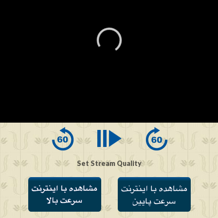
0
seconds
of
0
seconds
Set Stream Quality