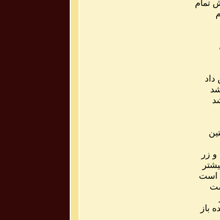
تمام
م
داد
شد
د
ین
و زر
یشتر
خ است
ست
 باز