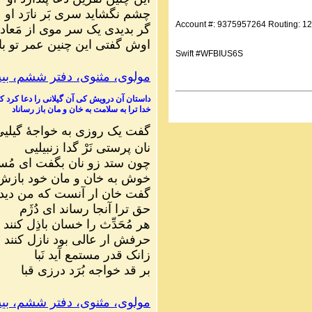
چشم نگشاید سری بَر نارَد او
Account #: 9375957264 Routing: 1
گر بدیدی یک سر موی از مَعاد
اوش گفتی این چنین عمر تو با
Swift #WFBIUS6S
مولوی، مثنوی، دفتر ششم، بیت ۳۷
داستان آن درویش کی آن گیلانی را دعا کرد 
خدا ترا به سلامت به خان و مان باز رساناد
گفت یک روزی به خواجهٔ گیلیی
نان پرستی نَرْ گدا زنبیلیی
چون ستد زو نان بگفت ای مُس
خوش به خان و مان خود بازش
گفت خان ار آنست که من دیده
حق ترا آنجا رساند ای دُژَم
هر مُحَدِّث را خسان باذِل کنند
حرفش ار عالی بود نازل کنند
زانک قدر مستمع آید نَبا
بر قد خواجه بُرَد درزی قبا
مولوی، مثنوی، دفتر ششم، بیت ۴۲