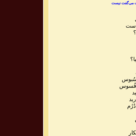
ت می‌گفت نیست
است
؟
ا؟
سُبوس
 فُسوس
د
ید
ژَم
کار