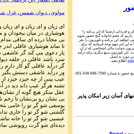
Parviz Shahbazi
ور
Ganj e Hozour audio 
مولوی، دیوان شمس، غزل شماره 
ماره ۴۹۴ گنج حضور
ای زیان و ای زیان و ای زیان و
Parviz Shahbazi
 و قدردانی ازشما که این برنامه را
هوشیاری در میان بیخودان و م
Ganj e Hozour audio 
 داریم که عضو خانواده گنج حضور شوید
ماره ۴۹۳ گنج حضور
بی محابا درده ای ساقی مدام ا
می خواهید این برنامه و تلویزیون را ،هر
به این امر مهم توجه فرمایید که برای
تا نماند هوشیاری عاقلی اندر 
Parviz Shahbazi
یزیون حمایت مالی اشخاصی که از آن
یار دعوی می کند گر عاشقی د
 این تلویزیون منبع دیگری برای درآمد
Ganj e Hozour audio 
ین مورد به ایمیل:
سرد باشد عاقلی در حلقه دیوا
ماره ۴۹۲ گنج حضور
sup
اطلاع دهید.
گر درآید عاقلی گو کار دارم ر
Parviz Shahbazi
ور درآید عاشقی دستش بگیر 
گنج حضور با شماره
001-438-686-7580
Ganj e Hozour audio 
عیب بینی از چه خیزد خیزد از
ماره ۴۹۱ گنج حضور
تشنه هرگز عیب داند دید در آ
Parviz Shahbazi
عقل منکر هیچ گونه از نشان‌ها
Ganj e Hozour audio 
ای آسان زیر امکان پذیر
بی نشان رو بی‌نشان تا زخم نا
ماره ۴۹۰ گنج حضور
یوسفی شو گر تو را خامی بنَخ
Parviz Shahbazi
گلشنی شو گر تو را خاری ندان
Ganj e Hozour audio 
عیسیی شو گر تو را خانه نباش
ماره ۴۸۹ گنج حضور
دیده‌ای شو گرت روپوشی نمان
Parviz Shahbazi
Paypal