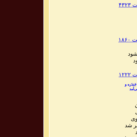
۴۳
۱۸۶
شود
ود
۱۲
ندَره و
‌آمد
وی
ر شد