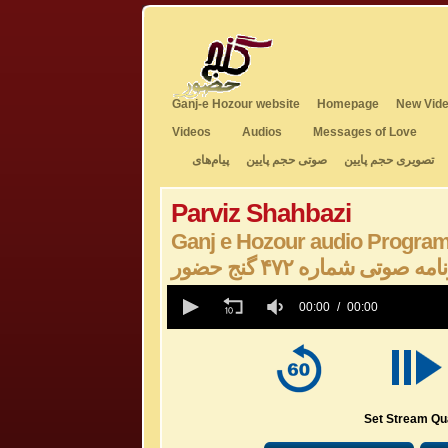
Ganj-e Hozour website
Homepage
New Vide
Videos
Audios
Messages of Love
تصویری حجم پایین
صوتی حجم پایین
پیام‌های
Parviz Shahbazi
Ganj e Hozour audio Progra
امه صوتی شماره ۴۷۲ گنج حضور
0
seconds
00:00
00:00
of
0
seconds
Volume
50%
Set Stream Qua