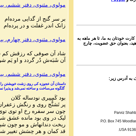
Ganj e Hozour audio 
مولوی، مثنوی، دفتر ششم، بیت ۲۳
ماره ۴۸۸ گنج حضور
بر سر گنج از گدایی مرده‌ام
Parviz Shahbazi
Ganj e Hozour audio 
زانک اندر غفلت و در پرده‌ام
ماره ۴۸۷ گنج حضور
کارت خودتان به ما، تا هر ماهه به
مولوی، مثنوی، دفتر چهارم، بیت ۰
Parviz Shahbazi
ید، بعنوان حق عضویت، چارج
Ganj e Hozour audio 
ماره ۴۸۶ گنج حضور
شاد آن صوفی که رزقش کم 
آن شَبَه‌ش دُر گردد و او یَم ش
Parviz Shahbazi
Ganj e Hozour audio 
ماره ۴۸۵ گنج حضور
مولوی، مثنوی، دفتر ششم، بیت ۲۲
Parviz Shahbazi
داستان آن عجوزه کی روی زشت خویشتن را جَ
Ganj e Hozour audio 
گلگونه می‌ساخت و ساخته نمی‌شد و پذیرا نمی
ماره ۴۸۴ گنج حضور
بود کَمپیری نودساله کَلان
Parviz Shahbazi
پر تَشنُّج روی و رنگش زعفران
Ganj e Hozour audio 
چون سر سفره رخ او توی توی
Parviz Shahb
ماره ۴۸۳ گنج حضور
لیک در وی بود مانده عشق ش
P.O. Box 745 Woodlan
ریخت دندانهاش و مو چون شی
Parviz Shahbazi
91365 US
قد کمان و هر حِسَش تغییر شد
Ganj e Hozour audio 