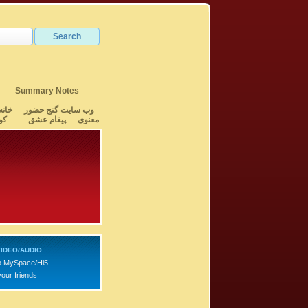
Summary Notes
وب سایت گنج حضور
خانه
معنوی
پیغام عشق
کو
IDEO/AUDIO
o MySpace/Hi5
your friends