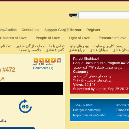
os/Audios
Contact us
Support Ganj E Hozour
Register
Children of Love
People of Love
Light of Love
Treasure of Love
لیست کاربران سایت
ویدو های جدید
تماس با ما
حمایت از گنچ حضور
ثبت نام
دکان عشق
جوانان عشق
چراغ عشق
گنجینهٔ عشق
خلاصه برنامه ها
Parviz Shahbazi
Ganj e Hozour audio Program #472
out of 185 votes
برنامه صوتی شماره ۴۷۲ گنج حضور
m #472
Comments
(1)
Category
:
برن
برنامه های صوتی گنج حضور
برنامه های صوتی ۵۰۰ - ۴۰۱
Views
: 12,148
Submitted by
:
admin, Sep 25 2013
TAKE ACTION
SHARE V
Post your comment
Embed t
Report this video/audio
Send to 
lity