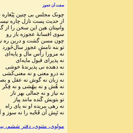
صفت آن عجوز
چونک مجلس بی چنین پَیْغاره
از حدیث پست نازل چاره نیس
واسِتان هین این سخن را از گ
سوی افسانهٔ عجوزه باز رو
چون مسن گشت و درین ره ن
تو بنه نامش عجوز سال‌خَورد
نه مرورا رأس مال و پایه‌ای
نه پذیرای قبول مایه‌ای
نه دهنده نی پذیرندهٔ خوشی
نه درو معنی و نه معنی‌کَشی
نه زبان نه گوش نه عقل و بص
نه هُش و نه بیهُشی و نه فِکَر
نه نیاز و نه جمالی بهر ناز
تو بتویش گَنده مانند پیاز
نه رهی ببریده او نه پای راه
نه تَبِش آن قَحْبه را نه سوز و آ
مولوی، مثنوی، دفتر ششم، بیت ۵۰