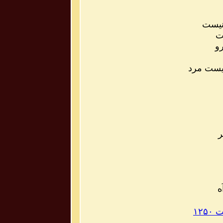
 نیست
ت
رو
یست مرد
ر
ه
۱۲