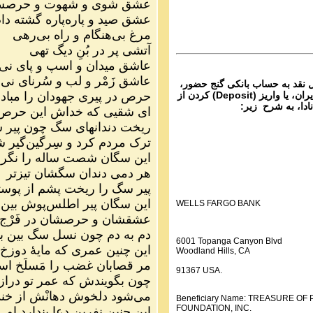
ماره ۴۸۲ گنج حضور
عشق شوی و شهوت و حرصش 
عشق صید و پاره‌پاره گشته دا
Parviz Shahbazi
مرغ بی‌هنگام و راه بی‌رهی
Ganj e Hozour audio 
آتشی پر در بُنِ دیگ تهی
ماره ۴۸۱ گنج حضور
عاشق میدان و اسپ و پای نی
عاشق زَمْر و لب و سُرنای نی
ل نقد به حساب بانکی گنج حضور،
حرص در پیری جهودان را مباد
از تمام نقاط دنیا غیر از ایران، یا واریز (Deposit) کردن از
نادا، به شرح زیر:
ای شقیی که خداش این حرص 
ریخت دندانهای سگ چون پیر 
ترک مردم کرد و سِرگین‌گیر ش
این سگان شصت ساله را نگر
هر دمی دندان سگشان تیزتر
پیر سگ را ریخت پشم از پوست
این سگان پیر اطلس‌پوش بین
WELLS FARGO BANK
عشقشان و حرصشان در فَرْج 
دم به دم چون نسل سگ بین ب
6001 Topanga Canyon Blvd
این چنین عمری که مایهٔ دوز
Woodland Hills, CA
مر قصابان غضب را مَسلَخ ا
91367 USA.
چون بگویندش که عمر تو دراز
می‌شود دلخوش دهانْش از خنده
Beneficiary Name: TREASURE O
FOUNDATION, INC.
این چنین نفرین دعا پندارد او