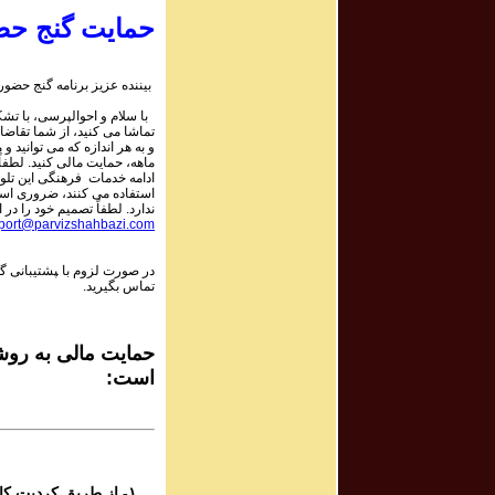
حمایت گنج حض
Program #494
برنامه صوتی ش
بیننده عزیز برنامه گنج حضور:
با سلام و احوالپرسی، با تشکر
Program #493
تماشا می کنید، از شما تقاضا
برنامه صوتی ش
و به هر اندازه که می توانید و 
ماهه، حمایت مالی کنید. لطفاً 
ادامه خدمات فرهنگی این تلو
استفاده می کنند، ضروری است.
Program #492
ندارد. لطفاً تصمیم خود را در ا
برنامه صوتی ش
port@parvizshahbazi.com
در صورت لزوم با ‍پشتیبانی 
Program #491
تماس بگیرید.
برنامه صوتی ش
Program #490
حمایت مالی به روشه
برنامه صوتی ش
است:
Program #489
برنامه صوتی ش
۱- از طریق کردیت کارت و