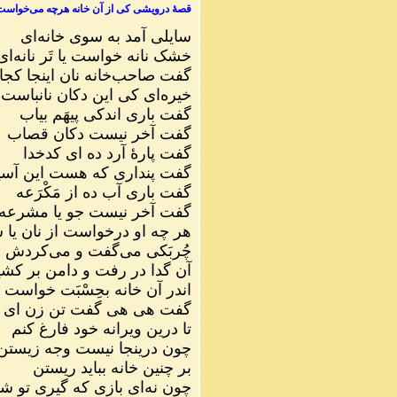
قصهٔ درویشی کی از آن خانه هرچه می‌خواس
سایلی آمد به سوی خانه‌ای
خشک نانه خواست یا تَر نانه‌ای
گفت صاحب‌خانه نان اینجا کج
خیره‌ای کی این دکان نانباست
گفت باری اندکی پیهَم بیاب
گفت آخر نیست دکان قصاب
گفت پارهٔ آرد ده ای کدخدا
گفت پنداری که هست این آسی
گفت باری آب ده از مَکْرَعه
گفت آخر نیست جو یا مشرعه
هر چه او درخواست از نان یا 
چُربَکی می‌گفت و می‌کردش
آن گدا در رفت و دامن بر کشی
اندر آن خانه بحِسْبَت خواست ر
گفت هی هی گفت تن زن ای دُ
تا درین ویرانه خود فارغ کنم
چون درینجا نیست وجه زیستن
بر چنین خانه بباید ریستن
چون نه‌ای بازی که گیری تو ش