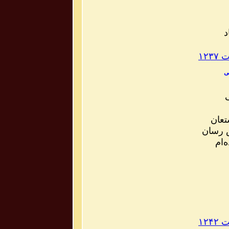
د
۱۲
کی
تعان
 رسان
‌ام
۱۲