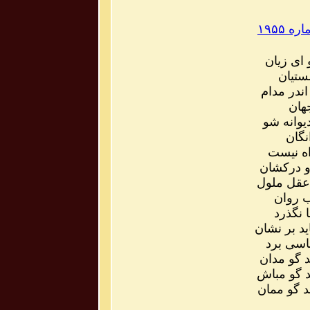
۱۹۵۵
 ای زیان
ستیان
ندر مدام
جهان
یوانه شو
نگان
اه نیست
و درکشان
 عقل ملول
ب روان
 نگذرد
ید بر نشان
اسی برد
د گو مدان
د گو مباش
د گو ممان