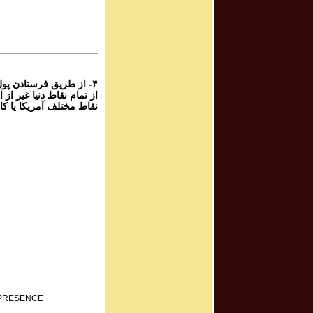
برنامه صوتی ش
Program #481
برنامه صوتی ش
۴- از طریق فرستادن پو
نقاط مختلف آمریکا یا کا
F PRESENCE