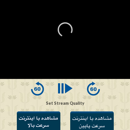
0
seconds
of
0
seconds
Set Stream Quality