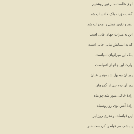
او ز ظلمت ما ز نور روشنیم
گفت حق نه بلک لا انساب شد
زهد و تقوی فضل را محراب شد
این نه میراث جهان فانی است
که به انسابش بیابی جانی است
بلک این میراثهای انبیاست
وارث این جانهای اتقیاست
پور آن بوجهل شد مؤمن عیان
پور آن نوح نبی از گمرهان
زادهٔ خاکی منور شد چو ماه
زادهٔ آتش توی رو روسیاه
این قیاسات و تحری روز ابر
یا بشب مر قبله را کردست حبر