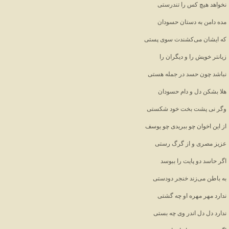
نخواهد هیچ کس را تندرستی
مده دامن به دستان حسودان
که ایشان می‌کشندت سوی پستی
زیانتر خویش را و دیگران را
نباشد چون حسد در جمله هستی
هلا بشکن دل و دام حسودان
وگر نی پشت بخت خود شکستی
از این اخوان چو ببریدی چو یوسف
عزیز مصری و از گرگ رستی
اگر حاسد دو پایت را ببوسد
به باطن می‌زند خنجر دودستی
ندارد مهر مهره او چه گشتی
ندارد دل دل اندر وی چه بستی