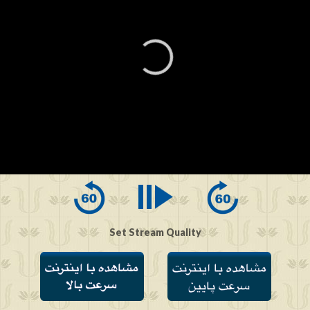
0
seconds
of
0
seconds
Set Stream Quality