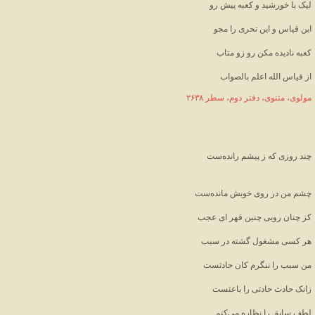
لیک با خورشید و کعبه پیش رو
این قیاس و این تحری را مجو
کعبه نادیده مکن رو زو متاب
از قیاس الله اعلم بالصواب
مولوی، مثنوی، دفتر دوم، سطر ۲۶۳۸
چند روزی که ز پیشم رانده‌ست
چشم من در روی خوبش مانده‌ست
کز چنان رویی چنین قهر ای عجب
هر کسی مشغول گشته در سبب
من سبب را ننگرم کان حادثست
زانک حادث حادثی را باعثست
لطف سابق را نظاره می‌کنم