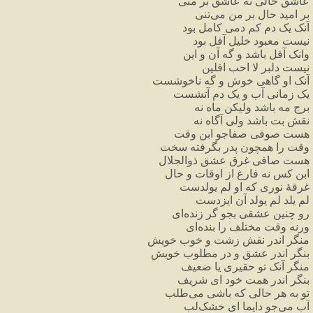
عاشق
حالی
نه
عاشق
بر
منی
بر
امید
حال
بر
من
می
تنی
آنک
یک
دم
کم
دمی
کامل
بود
نیست
معبود
خلیل
آفل
بود
وانک
آفل
باشد
و
گه
آن
و
این
نیست
دلبر
لا
احب
افلین
آنک
او
گاهی
خوش
و
گه
ناخوشست
یک
زمانی
آب
و
یک
دم
آتشست
برج
مه
باشد
ولیکن
ماه
نه
نقش
بت
باشد
ولی
آگاه
نه
هست
صوفی
صفاجو
ابن
وقت
وقت
را
همچون
پدر
بگرفته
سخت
هست
صافی
غرق
عشق
ذوالجلال
ابن
کس
نه
فارغ
از
اوقات
و
حال
غرقهٔ
نوری
که
او
لم
یولدست
لم
یلد
لم
یولد
آن
ایزدست
رو
چنین
عشقی
بجو
گر
زنده
ای
ورنه
وقت
مختلف
را
بنده
ای
منگر
اندر
نقش
زشت
و
خوب
خویش
بنگر
اندر
عشق
و
در
مطلوب
خویش
منگر
آنک
تو
حقیری
یا
ضعیف
بنگر
اندر
همت
خود
ای
شریف
تو
به
هر
حالی
که
باشی
می
طلب
آب
می
جو
دایما
ای
خشک
لب