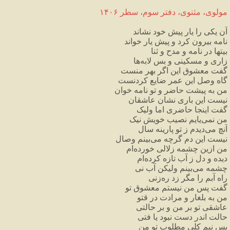
مولوی،
مثنوی،
دفتر
سوم،
سطر
۱۴۰۶
آن
یکی
را
یار
پیش
خود
نشاند
نامه
بیرون
کرد
و
پیش
یار
خواند
بیتها
در
نامه
و
مدح
و
ثنا
زاری
و
مسکینی
و
بس
لابه
ها
گفت
معشوق
این
اگر
بهر
منست
گاه
وصل
این
عمر
ضایع
کردنست
من
به
پیشت
حاضر
و
تو
نامه
خوان
نیست
این
باری
نشان
عاشقان
گفت
اینجا
حاضری
اما
ولیک
من
نمی
یایم
نصیب
خویش
نیک
آنچ
می
دیدم
ز
تو
پارینه
سال
نیست
این
دم
گرچه
می
بینم
وصال
من
ازین
چشمه
زلالی
خورده
ام
دیده
و
دل
ز
آب
تازه
کرده
ام
چشمه
می
بینم
ولیکن
آب
نی
راه
آبم
را
مگر
زد
ره
زنی
گفت
پس
من
نیستم
معشوق
تو
من
به
بلغار
و
مرادت
در
قتو
عاشقی
تو
بر
من
و
بر
حالتی
حالت
اندر
دست
نبود
یا
فتی
پس
نیم
کلی
مطلوب
تو
من