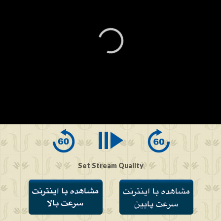
0
seconds
of
0
seconds
Set Stream Quality