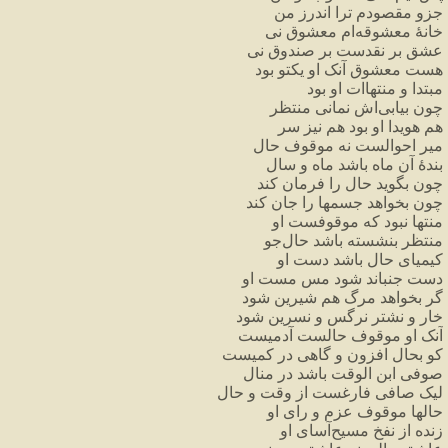
جزو
مقصودم
ترا
اندرز
من
خانهٔ
معشوقه
ام
معشوق
نی
عشق
بر
نقدست
بر
صندوق
نی
هست
معشوق
آنک
او
یکتو
بود
مبتدا
و
منتهاات
او
بود
چون
بیابی
اش
نمانی
منتظر
هم
هویدا
او
بود
هم
نیز
سر
میر
احوالست
نه
موقوف
حال
بندهٔ
آن
ماه
باشد
ماه
و
سال
چون
بگوید
حال
را
فرمان
کند
چون
بخواهد
جسمها
را
جان
کند
منتها
نبود
که
موقوفست
او
منتظر
بنشسته
باشد
حال
جو
کیمیای
حال
باشد
دست
او
دست
جنباند
شود
مس
مست
او
گر
بخواهد
مرگ
هم
شیرین
شود
خار
و
نشتر
نرگس
و
نسرین
شود
آنک
او
موقوف
حالست
آدمیست
کو
بحال
افزون
و
گاهی
در
کمیست
صوفی
ابن
الوقت
باشد
در
منال
لیک
صافی
فارغست
از
وقت
و
حال
حالها
موقوف
عزم
و
رای
او
زنده
از
نفخ
مسیح
آسای
او