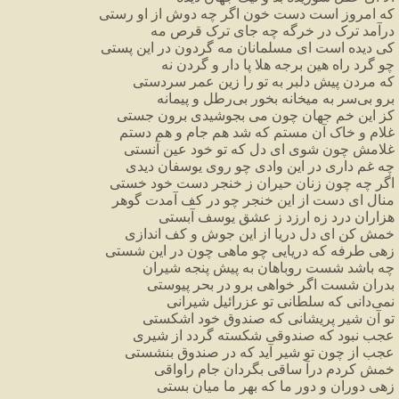
که
امروز
است
دست
خون
اگر
چه
دوش
از
او
رستی
درآمد
ترک
در
خرگه
چه
جای
ترک
قرص
مه
کی
دیده
است
ای
مسلمانان
مه
گردون
در
این
پستی
چو
گرد
راه
هین
برجه
هلا
پا
دار
و
گردن
نه
که
مردن
پیش
دلبر
به
تو
را
زین
عمر
سردستی
برو
بی
سر
به
میخانه
بخور
بی
رطل
و
پیمانه
کز
این
خم
جهان
چون
می
بجوشیدی
برون
جستی
غلام
و
خاک
آن
مستم
که
شد
هم
جام
و
هم
دستم
غلامش
چون
شوی
ای
دل
که
تو
خود
عین
آنستی
چه
غم
داری
در
این
وادی
چو
روی
یوسفان
دیدی
اگر
چه
چون
زنان
حیران
ز
خنجر
دست
خود
خستی
منال
ای
دست
از
این
خنجر
چو
در
کف
آمدت
گوهر
هزاران
درد
زه
ارزد
ز
عشق
یوسف
آبستی
خمش
کن
ای
دل
دریا
از
این
جوش
و
کف
اندازی
زهی
طرفه
که
دریایی
چو
ماهی
چون
در
این
شستی
چه
باشد
شست
روباهان
به
پیش
پنجه
شیران
بدران
شست
اگر
خواهی
برو
در
بحر
پیوستی
نمی
دانی
که
سلطانی
تو
عزرائیل
شیرانی
تو
آن
شیر
پریشانی
که
صندوق
خود
اشکستی
عجب
نبود
که
صندوقی
شکسته
گردد
از
شیری
عجب
از
چون
تو
شیر
آید
که
در
صندوق
بنشستی
خمش
کردم
درآ
ساقی
بگردان
جام
راواقی
زهی
دوران
و
دور
ما
که
بهر
ما
میان
بستی