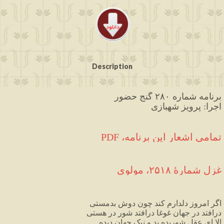
Description
برنامه شماره ۲۸۰ گنج حضور
اجرا: پرویز شهبازی
تمامی اشعار این برنامه، PDF
غزل شمارهٔ ۲۵۱۸، مولوی
اگر
امروز
دلدارم
کند
چون
دوش
بدمستی
درافتد
در
جهان
غوغا
درافتد
شور
در
هستی
الا
ای
عقل
شوریده
بد
و
نیک
جهان
دیده