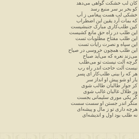
کان
لب
خشکت
گواهی
می
دهد
کو
بخر
بر
سر
منبع
رسد
خشکی
لب
هست
پیغامی
ز
آب
که
بمات
آرد
یقین
این
اضطراب
کین
طلب
کاری
مبارک
جنبشیست
این
طلب
در
راه
حق
مانع
کشیست
این
طلب
مفتاح
مطلوبات
تست
این
سپاه
و
نصرت
رایات
تست
این
طلب
همچون
خروسی
در
صیاح
می
زند
نعره
که
می
آید
صباح
گرچه
آلت
نیستت
تو
می
طلب
نیست
آلت
حاجت
اندر
راه
رب
هر
که
را
بینی
طلب
کار
ای
پسر
یار
او
شو
پیش
او
انداز
سر
کز
جوار
طالبان
طالب
شوی
وز
ظلال
غالبان
غالب
شوی
گر
یکی
موری
سلیمانی
بجست
منگر
اندر
جستن
او
سست
سست
هرچه
داری
تو
ز
مال
و
پیشه
ای
نه
طلب
بود
اول
و
اندیشه
ای