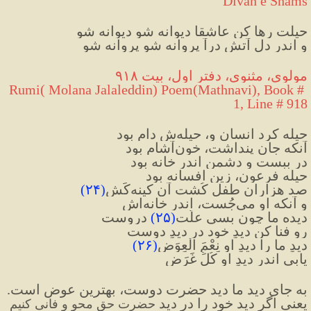
Divan e Shams
حیلت رها کن عاشقا دیوانه شو دیوانه شو
و اندر دل آتش درآ پروانه شو پروانه شو
مولوی، مثنوی، دفتر اول، بیت ۹۱۸
Rumi( Molana Jalaleddin) Poem(Mathnavi), Book # 
1, Line # 918
حیله کرد انسان و، حیله‌ش دام بود
آنکه جان پنداشت، خون‌آشام بود
در ببست و دشمن اندر خانه بود
حیله فرعون، زین افسانه بود
صد هزاران طفل کُشت آن کینه‌کَش
(
۲۴
)
و آنکه او می‌جُست، اندر خانه‌اش
دیده ما چون بسی علّت
(
۲۵
)
 دروست
رو فنا کن دیدِ خود در دیدِ دوست
دیدِ ما را دیدِ او نِعْمَ الْعِوَض
(
۲۶
)
یابی اندر دیدِ او کُلِّ غَرَض
به جای دید ما دید حضرت دوست، بهترین عوض است. 
یعنی اگر دید خود را در دید 
حضرت حق محو و فانی کنیم 