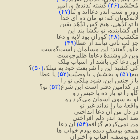
مُحتَشَم
(
۴۶
)
 گشته بُدَندیّ و، امیر
روز و شب اندر دعااند و ثَنا
(
۴۷
)
لابه‌گویان که: تو مان ده ای خدا
تا تو نَدْهی، هیچ کس نَدْهَد یقین
ای گشاینده، تو بگشا بند این
مَکسَبِ
(
۴۸
)
 کوران بود لابه و دعا
جز لب نانی نیابند از عطا
(
۴۹
)
خلق گفتند: این مسلمان راست‌گوست
وین فروشندهٔ دعاها ظلم‌جوست
این دعا کی باشد از اسباب مِلک
کی کشید این را شریعت خود به سِلک
(
۵۰
)
؟
بیع
(
۵۱
)
 و بخشش، یا وصیّت
(
۵۲
)
 یا عطا
یا ز جنس این، شود مِلکی تو را
در کدامین دفتر است این شرع
(
۵۳
)
 نو؟
گاو را تو باز ده یا حبس رو
او به سوی آسمان می‌کرد رو
واقعهٔ ما را نداند غیر تو
در دل من آن دعا انداختی
صد امید اندر دلم افراختی
من نمی‌کردم گِزافه
(
۵۴
)
 آن دعا
همچو یوسف دیده بودم خواب ها
دید یوسف، آفتاب و اختران