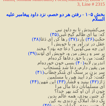
3, Line # 2315
بخش ۱۰۵ - رفتن هر دو خصم، نزد داود پیغامبر علیه 
السلام
می‌کشیدش تا به داودِ نبی
که: بیا ای ظالمِ گیج غَبی
(
۳۵
)
حجّتِ
(
۳۶
)
 بارِد
(
۳۷
)
 رها کن ای دَغا
(
۳۸
)
عقل در تن آور و، با خویش آ
این چه می‌گویی؟ دعا چه بوَد؟ مخند
بر سر و ریشِ من و، خویش ای لَوَند
(
۳۹
)
گفت: من با حق دعاها کرده‌ام
اندرین لابه
(
۴۰
)
 بسی خون خورده‌ام
من یقین دارم، دعا شد مُستجاب
سر بزن بر سنگ ای مُنکَرخِطاب
(
۴۱
)
گفت: گرد آیید هین یا مسلمین
ژاژ
(
۴۲
)
 بینید و فُشارِ
(
۴۳
)
 این مَهین
(
۴۴
)
ای مسلمانان دعا مال مرا
چون از آنِ او کند بهر خدا؟
گر چنین بودی، همه عالَم بدین
یک دعا، املاک بُردندی به کین
گر چنین بودی، گدایانِ ضَریر
(
۴۵
)