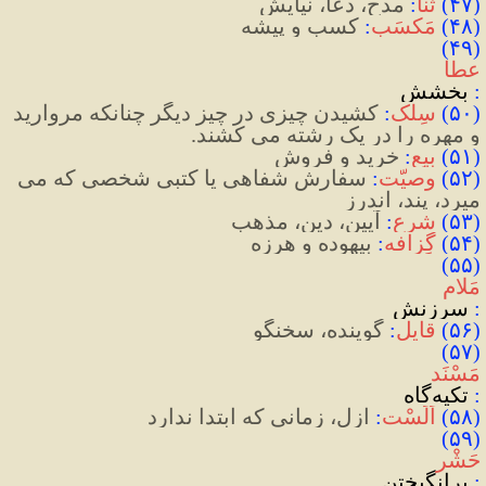
(
۴۷
)
ثَنا
:
 مدح، دعا، نیایش
(
۴۸
)
مَکسَب
:
 کسب‌ و پیشه
(۴۹) 
عطا
:
 بخشش
(
۵۰
)
سِلک
:
 کشیدن چیزی در چیز دیگر چنانکه مروارید 
و مهره را در یک رشته می کشند.
(
۵۱
)
بیع
:
 خرید و فروش
(
۵۲
)
وصیّت
:
 سفارش شفاهی یا کتبی شخصی که می 
میرد، پند، اندرز
(
۵۳
)
شرع
:
 آیین، دین، مذهب
(
۵۴
)
گِزافه
:
 بیهوده و هرزه
(۵۵) 
مَلام
:
 سرزنش
(
۵۶
)
قایل
:
 گوینده، سخنگو
(۵۷) 
مَسْنَد
:
 تکیه
گاه
(
۵۸
)
اَلَسْت
:
 ازل، زمانی که ابتدا ندارد
(۵۹) 
حَشْر
:
 برانگیختن