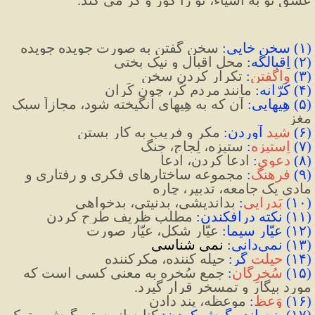
(
۱
)
 سخن خایی
:
 سخن گفتن به صورت جویده جویده
(
۲
)
 اِقبالگَه
:
 محل اقبال و نیک بختی
(
۳
)
واگفتن
:
 تکرار کردن سخن 
(
۴
)
 کَرّانه
:
مانند مردم کَر، چون کَران
(
۵
)
 هِیهایی
:
 آن که به هِیهای انگیخته شود، مجازاً سبک 
مغز
(
۶
)
شید
 آوردن
:
 مکر و فریب به کار بستن
(
۷
)
اِستیزه
:
 ستیزه، لِجاج، جنگ
(
۸
)
دعوی
:
 ادعا کردن، ادعا
(
۹
)
فرهنگ
:
 مجموعه ساختارهای فکری و رفتاری و 
مادی یک جامعه، تدبیر، چاره
(
۱۰
)
بَدرایی
:
 بداندیشی، بدنیتی، بدخواهی
(
۱۱
)
 نکته درافکندن
:
 مطلب ظریف طرح کردن
(
۱۲
)
 عیّار سیما
:
 عیّار شکل، عیّار صورت
(۱۳) نمی‌دانی:
 نمی شناسی
(
۱۴
)
حیلت
 گر
:
 حیله کننده، مکرکننده
(
۱۵
)
سُخرِگان
:
 جمع سُخره به معنی کسی است که 
مورد بیگار و تمسخر قرار گیرد.
(
۱۶
)
وَعظ
:
 موعظه، پند دادن
(
۱۷
)
 پنبه اندر گوش کردن
:
 کنایه از بستن گوش و ترک 