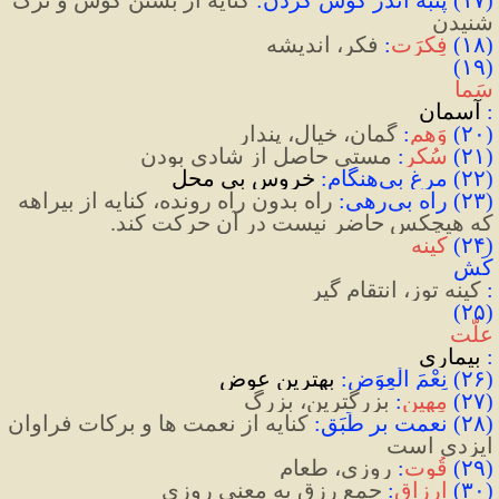
شنیدن
(
۱۸
)
فِکرَت
:
 فکر، اندیشه
(۱۹) 
سَما
:
 آسمان
(
۲۰
)
وَهم
:
 گمان، خیال، پندار
(
۲۱
)
سُکر
:
 مستی حاصل از شادی بودن
(
۲۲
)
 مرغ بی‌هنگام
:
 خروس بی محل
(
۲۳
)
 راه بی
رهی
:
 ‌راه بدون راه رونده، کنایه از بیراهه 
که هیچکس حاضر نیست در آن حرکت کند
.
(
۲۴
)
کینه
کَش
:
 کینه توز، انتقام گیر
(۲۵) 
علّت
:
 بیماری
(۲۶) نِعْمَ الْعِوَض:
 بهترین عوض
(
۲۷
)
مِهین
:
 بزرگترین، بزرگ
(
۲۸
)
 نعمت بر طَبَق
:
کنایه از نعمت ها و برکات فراوان 
ایزدی است
(
۲۹
)
قُوت
:
 روزی، طعام
(
۳۰
)
ارزاق
:
 جمع رِزق به معنی روزی