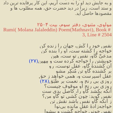
و به جایش دید او را به دست آریم، این کار پرفایده ترین 
داد 
و ستد است، زیرا در دید حضرت حق، همه مطلوب ها و 
مقصودها حاصل آید.
مولوی، مثنوی، دفتر سوم، بیت ۲۵۰۴
Rumi( Molana Jalaleddin) Poem(Mathnavi), Book # 
3, Line # 2504
نفس خود را کُش، جهان را زنده کن
خواجه را کُشته ست، او را بنده کن
مدعیِّ گاو، نفس تو ست، هین
خویشتن را خواجه کرده ست و مِهین
(
۲۷
)
آن کُشندهٔ گاو، عقل توست، رو
بر کُشنده گاوِ تن مُنکِر مشو
عقل اسیرست و، همی خواهد ز حق
روزیِ بی رنج و، نعمت بر طَبَق
(
۲۸
)
روزی بی رنج او موقوف چیست؟
آنکه بکشد گاو را، کاصلِ بدی ست
نفس گوید: چون کُشی تو گاو من؟
ز آنکه گاوِ نفس باشد نقشِ تن
خواجه‌زادهٔ عقل مانده بی‌نوا
نفسِ خونی خواجه گشت و پیشوا