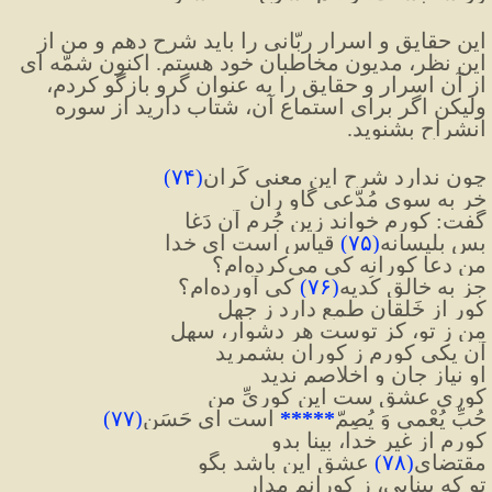
این حقایق و اسرار ربّانی را باید شرح دهم و من از 
این نظر، مدیون مخاطبان خود هستم. اکنون شمّه ای 
از آن اسرار و حقایق را به عنوان گرو بازگو کردم، 
ولیکن اگر برای استماع آن، شتاب دارید از سوره 
انشراح بشنوید.
چون ندارد شرحِ این معنی کَران
(
۷۴
)
خر به سوی مُدّعیِ گاو ران
گفت: کورم خواند زین جُرم آن دَغا
بس بلیسانه
(
۷۵
)
 قیاس است ای خدا
من دعا کورانه کی می‌کرده‌ام؟
جز به خالق کُدیه
(
۷۶
)
 کی آورده‌ام؟
کور از خَلقان طمع دارد ز جهل
من ز تو، کز توست هر دشوار، سهل
آن یکی کورم ز کوران بشمرید
او نیاز جان و اخلاصم ندید
کوری عشق ست این کوریِّ من
حُبِّ یُعْمی وَ یُصِمّ
*****
 است ای حَسَن
(
۷۷
)
کورم از غیر خدا، بینا بدو
مقتضایِ
(
۷۸
)
 عشق این باشد بگو
تو که بینایی، ز کورانم مدار