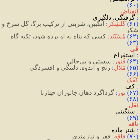
(۶۰) 
اِنقِباض
: 
گرفتگی، دلگیری
(
۶۱
)
گُلْشِکَر
:
 انگبین، شربتی از ترکیب برگ گُل سرخ و 
شکر
(
۶۲
)
مُسْتَنَد
:
 کسی که پناه به او برده شود، تکیه گاه
(۶۳) 
قَی
:
 استفراغ
(
۶۴
)
فُتور
:
 سستی و بی‌حالی
(
۶۵
)
مَلال
:
 رنج ‌و ‌اندوه، دلتنگی و افسردگی
(۶۶) 
کَفْک
:
 کف
(
۶۷
)
پوز
:
 گرداگرد دهان جانوران چهارپا
(۶۸) 
ثِقل
:
 سنگینی
(۶۹) 
ناقه
:
 شتر ماده
(
۷۰
)
فاقه
:
 فقر و نیازمندی