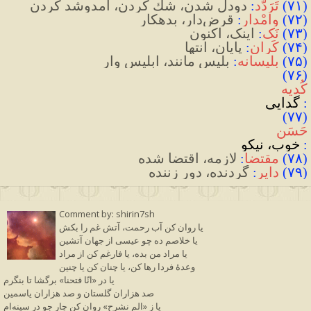
(
۷۱
)
تَرَدُّد
:
 دودل شدن، شك كردن، آمدوشد کردن
(
۷۲
)
وامْدار
:
 قرض‌دار، بدهکار
(
۷۳
)
نَک
:
 اینک، اکنون
(
۷۴
)
کَران
:
 پایان، انتها 
(
۷۵
)
بلیسانه
:
 بلیس مانند، ابلیس وار
(۷۶) 
کُدیه
:
 گدایی
(۷۷) 
حَسَن
:
 خوب، نیکو
(
۷۸
)
مقتضا
:
 لازمه، اقتضا‌ شده
(
۷۹
)
دایر
:
 گردنده، دور زننده
Comment by: shirin7sh
یا روان کن آب رحمت، آتش غم را بکش
یا خلاصم ده چو عیسی از جهان آتشین
یا مراد من بده، یا فارغم کن از مراد
وعدۀ فردا رها کن، یا چنان کن یا چنین
یا در «انّا فتحنا» برگشا تا بنگرم
صد هزاران گلستان و صد هزاران یاسمین
یا ز «الم نشرح» روان کن چار جو در سینه‌ام