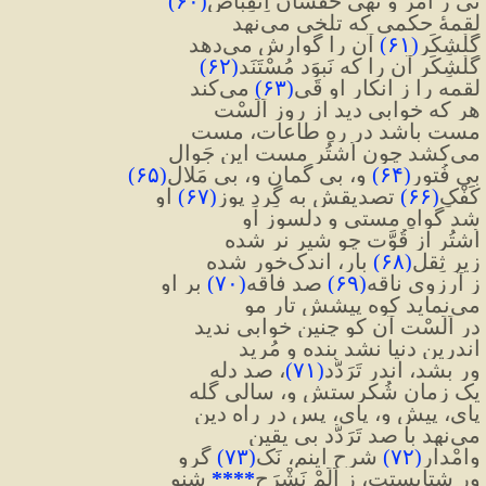
نی ز امر و نهیِ حَقْشان اِنقِباض
(
۶۰
)
لقمهٔ حکمی که تلخی می‌نهد
گُلْشِکَر
(
۶۱
)
 آن را گوارش می‌دهد
گُلْشِکَر آن را که نَبوَد مُسْتَنَد
(
۶۲
)
لقمه را ز انکارِ او قَی
(
۶۳
)
 می‌کند
هر که خوابی دید از روزِ اَلَسْت
مست باشد در رهِ طاعات، مست
می‌کشد چون اُشتُرِ مست این جَوال
بی فُتور
(
۶۴
)
 و، بی گُمان و، بی مَلال
(
۶۵
)
کَفْکِ
(
۶۶
)
 تصدیقش به گِردِ پوزِ
(
۶۷
)
 او
شد گواهِ مستی و دلسوزِ او
اُشتُر از قُوَّت چو شیرِ نر شده
زیرِ ثِقلِ
(
۶۸
)
 بار، اندک‌خور شده
ز آرزوی ناقه
(
۶۹
)
 صد فاقه
(
۷۰
)
 بر او
می‌نماید کوه پیشش تار مو
در اَلَسْت آن کو چنین خوابی ندید
اندرین دنیا نشد بنده و مُرید
ور بشد، اندر تَرَدُّد
(
۷۱
)
، صد دله
یک زمان شُکرستش و، سالی گله
پای، پیش و، پای، پس در راه دین
می‌نهد با صد تَرَدُّد بی یقین
وامْدارِ
(
۷۲
)
 شرح اینم، نَک
(
۷۳
)
 گرو
ور شتابستت، ز اَلَمْ نَشْرَح
****
 شنو