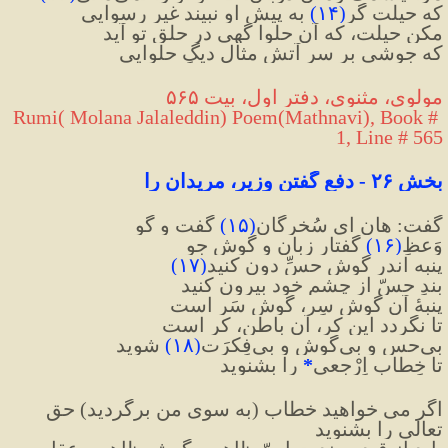
که حیلت گر
(
۱۴
)
 به پیش او نبیند غیرِ رسوایی
مکن حیلت، که آن حلوا گهی در حلق تو آید
که جوشی بر سرِ آتش مثالِ دیگِ حلوایی
مولوی، مثنوی، دفتر اول، بیت ۵۶۵
Rumi( Molana Jalaleddin) Poem(Mathnavi), Book # 
1, Line # 565
بخش ۲۶ - دفع گفتنِ وزیر، مریدان را
گفت: هان ای سُخرِگانِ
(
۱۵
)
 گفت و گو
وَعظِ
(
۱۶
)
 گفتار زبان و گوش جو
پنبه اندر گوشِ حسِّ دون کنید
(
۱۷
)
بندِ حسّ از چشم خود بیرون کنید
پنبهٔ آن گوش سِر، گوش سَر است
تا نگردد این کر، آن باطن، کر است
بی‌حس و بی‌گوش و بی‌فِکرَت
(
۱۸
)
 شوید
تا خِطابِ اِرْجِعی
*
 را بشنوید
اگر می خواهید خطاب (به سوی من برگردید) حق 
تعالی را بشنوید 