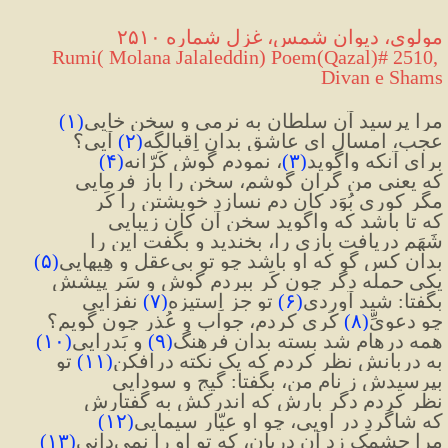
مولوی، دیوان شمس، غزل شماره ۲۵۱۰
 Rumi( Molana Jalaleddin) Poem(Qazal)# 2510, 
Divan e Shams
مرا پرسید آن سلطان به نرمی و سخن خایی
(
۱
)
عجب، امسال ای عاشق بدان اِقبالگَه
(
۲
)
 آیی؟
برای آنکه واگوید
(
۳
)
، نمودم گوش کَرّانه
(
۴
)
که یعنی من گران گوشم، سخن را باز فرمایی
مگر کوری بُوَد کان دم نسازد خویشتن را کَر
که تا باشد که واگوید سخن آن کانِ زیبایی
شَهَم دریافت بازی را، بخندید و بگفت این را
بدان کس گو که او باشد چو تو بی‌عقل و هِیهایی
(
۵
)
یکی حمله دگر چون کَر ببردم گوش و سَر پیشش
بگفتا: شید آوردی
(
۶
)
 تو جز اِستیزه
(
۷
)
 نفزایی
چو دعویِّ
(
۸
)
 کَری کردم، جواب و عُذر چون گویم؟
همه درهام شد بسته بدان فرهنگ
(
۹
)
 و بَدرایی
(
۱۰
)
به دربانش نظر کردم که یک نکته درافکن
(
۱۱
)
 تو
بپرسیدش ز نام من، بگفتا: گیج و سودایی
نظر کردم دگر بارش که اندرکش به گفتارش
که شاگردِ درِ اویی، چو او عیّار سیمایی
(
۱۲
)
مرا چشمک زد آن دربان، که تو او را نمی‌دانی
(
۱۳
)