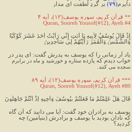
دایرم
(
۷۹
)
 بر گردِ لطفت ای مدار
** قرآن کریم، سوره يوسف(۱۲)، آیه ۴
Quran, Sooreh Yousof(#12), Ayeh #4
إِذْ قَالَ يُوسُفُ لِأَبِيهِ يَا أَبَتِ إِنِّي رَأَيْتُ أَحَدَ عَشَرَ كَوْكَبًا 
وَالشَّمْسَ وَالْقَمَرَ رَأَيْتُهُمْ لِي سَاجِدِينَ
یاد آر زمانی را که یوسف به پدرش گفت
:
 ای پدر در 
خواب دیدم که یازده 
ستاره و خورشید و ماه در برابرم 
سجده می کنند
.
*** قرآن کریم، سوره يوسف(۱۲)، آیه ۸۹
Quran, Sooreh Yousof(#12), Ayeh #89
قَالَ هَلْ عَلِمْتُمْ مَا فَعَلْتُمْ بِيُوسُفَ وَأَخِيهِ إِذْ أَنْتُمْ جَاهِلُونَ
یوسف به برادران خود گفت: آیا می دانید که آن گاه 
که نادان بودید با یوسف و برادرش (بنیامین) چه 
کردید؟