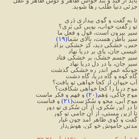
باید از قید و بند حواسّ ظاهر و گوش ظاهر و عقل 
جزئی دنیا طلب رها شوید.
تا به گفت و گوی بیداری دَری
تو زگفتِ خواب، بویی کی بَری؟
سیر بیرون است، قول و فعل ما
سیر باطن هست، بالای سَما
(
۱۹
)
حس، خشکی دید، کز خشکی بزاد
عیسی جان، پای بر دریا نهاد
سیرِ جسمِ خشک، بر خشکی فتاد
سیرِ جان، پا در دل دریا نهاد
چونکه عمر اندر ره خشکی گذشت
گاه کوه و گاه دریا، گاه دشت
آبِ حیوان از کجا خواهی تو یافت؟
موج دریا را کجا خواهی شکافت؟
موج خاکی، وَهم
(
۲۰
)
 و فهم و فکر ماست
موج آبی، محو و سُکرَست
(
۲۱
)
 و فناست
تا در این سُکری، از آن سُکری تو دور
تا ازین مستی، از آن جامی تو کور
گفت و گوی ظاهر آمد چون غبار
مدتی خاموش خو کن، هوش‌دار