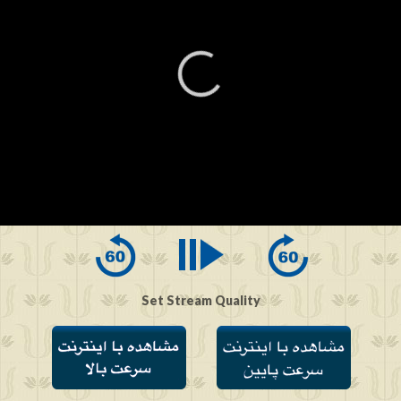
0
seconds
of
0
seconds
Set Stream Quality