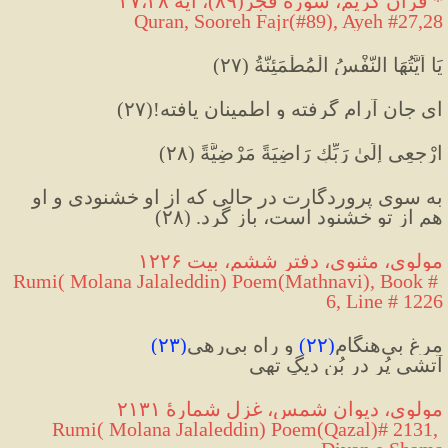
* قرآن کریم، سوره فجر(۸۹)، آیه ۲۷،۲۸
Quran, Sooreh Fajr(#89), Ayeh #27
,
28
يَا أَيَّتُهَا النَّفْسُ الْمُطْمَئِنَّةُ (٢٧
)
ای جان آرام گرفته و اطمینان یافته
!(
۲۷
)
ارْجِعِي إِلَىٰ رَبِّكِ رَاضِيَةً مَرْضِيَّةً (٢٨
)
به سوی پروردگارت در حالی که از او خشنودی و او 
هم از تو خشنود است، باز گرد
.
(
۲۸
)
مولوی، مثنوی، دفتر ششم، بیت ۱۲۲۶
Rumi( Molana Jalaleddin) Poem(Mathnavi), Book # 
6, Line # 1226
مرغ بی‌هنگام
(
۲۲
)
 و راه بی‌رهی
(
۲۳
)
آتشی پُر در بُنِ دیگِ تهی
مولوی، دیوان شمس، غزل شمارهٔ ۲۱۳۱
 Rumi( Molana Jalaleddin) Poem(Qazal)# 2131, 