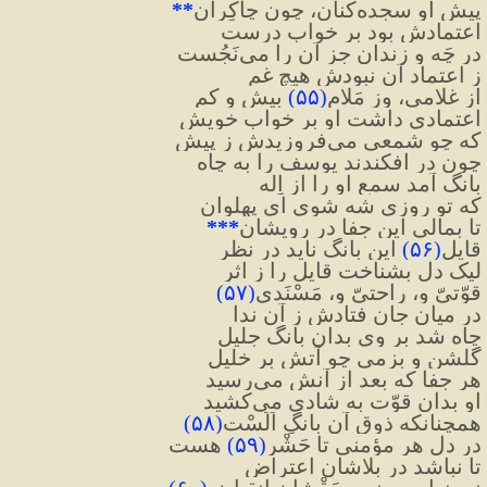
پیش او سجده‌کنان، چون چاکِران
**
اعتمادش بود بر خواب درست
در چَه و زندان جز آن را می‌نَجُست
ز اعتماد آن نبودش هیچ غم
از غلامی، وز مَلامِ
(
۵۵
)
 بیش و کم
اعتمادی داشت او بر خوابِ خویش
که چو شمعی می‌فروزیدش ز پیش
چون در افکندند یوسف را به چاه
بانگ آمد سمعِ او را از اِله
که تو روزی شه شوی ای پهلوان
تا بمالی این جفا در رویشان
***
قایلِ
(
۵۶
)
 این بانگ ناید در نظر
لیک دل بشناخت قایل را ز اثر
قوّتیّ و، راحتیّ و، مَسْنَدی
(
۵۷
)
در میان جان فتادش ز آن ندا
چاه شد بر وی بدان بانگ جلیل
گلشن و بزمی چو آتش بر خلیل
هر جفا که بعد از آنش می‌رسید
او بدان قوّت به شادی می‌کشید
همچنانکه ذوقِ آن بانگِ اَلَسْت
(
۵۸
)
در دل هر مؤمنی تا حَشْر
(
۵۹
)
 هست
تا نباشد در بلاشان اعتراض