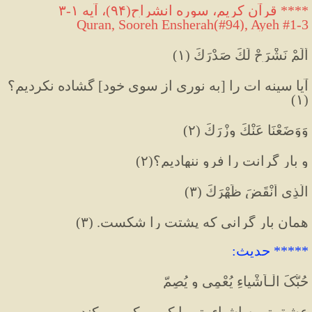
**** قرآن کریم، سوره انشراح(۹۴)، آیه ۱-۳
Quran, Sooreh Ensherah(#94), Ayeh #1
-
3
أَلَمْ نَشْرَحْ لَكَ صَدْرَكَ (١
)
آیا سینه ات را [به نوری از سوی خود] گشاده نکردیم؟
)
(۱
وَوَضَعْنَا عَنْكَ وِزْرَكَ (٢
)
و بار گرانت را فرو ننهادیم؟(۲
)
الَّذِي أَنْقَضَ ظَهْرَكَ (٣
)
همان بار گرانی که پشتت را شکست. (۳
)
***** حدیث:
حُبُّکَ الْـاَشْیاءِ یُعْمِی و یُصِمّ
عشق تو به اشیاء، تو را کور و کر می کند.