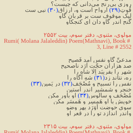
روزی بی‌رنج می‌دانی که چیست؟
قُوتِ
(
۲۹
)
 ارواح است و، ارزاقِ
(
۳۰
)
 نبی ست
لیک موقوف ست بر قربان گاو
گنج اندر گاو دان ای کنجکاو
مولوی، مثنوی، دفتر سوم، بیت ۲۵۵۲
Rumi( Molana Jalaleddin) Poem(Mathnavi), Book # 
3, Line # 2552
مدعیِّ گاوِ نفس آمد فَصیح
صد هزاران حجّت آرَد ناصحیح
شهر را بِفریبَد اِلّا شاه را
ره، نتاند زد
(
۳۱
)
 شهِ آگاه را
نفس را تسبیح و مُصْحَف
(
۳۲
)
 در یَمین
(
۳۳
)
خنجر و شمشیر اندر آستین
مُصْحَف و سالوسِ
(
۳۴
)
 او باور مکن
خویش با او هَمسِر و هَمسَر مکن
سوی حوضت آوَرَد بهر وضو
واندر اندازد تو را در قعرِ او
مولوی، مثنوی، دفتر سوم، بیت ۲۳۱۵
Rumi( Molana Jalaleddin) Poem(Mathnavi), Book # 