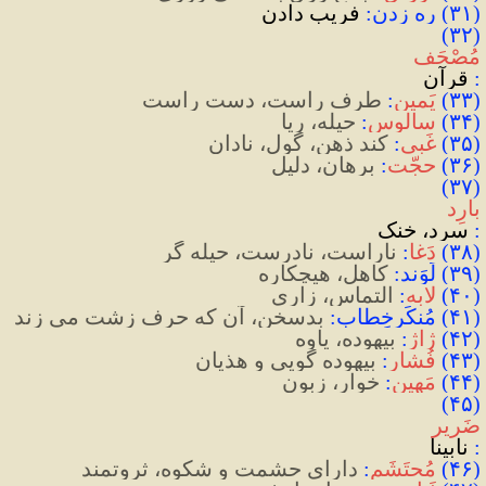
(۳۱) ره زدن:
 فریب دادن
(۳۲) 
مُصْحَف
:
 قرآن
(
۳۳
)
یَمین
:
 طرف راست، دست راست
(
۳۴
)
سالوس
:
 حیله‌، ریا
(
۳۵
)
غَبی
:
 کند ذهن، گول، نادان
(
۳۶
)
حجّت
:
 برهان، دلیل
(۳۷) 
بارِد
:
 سرد، خنک
(
۳۸
)
دَغا
:
 ناراست، نادرست، حیله گر
(
۳۹
)
 لَوَند
:
 کاهل، هیچکاره
(
۴۰
)
لابه
:
 التماس، زاری
(
۴۱
)
 مُنکَرخِطاب
:
بدسخن، آن که حرف زشت می زند
(
۴۲
)
ژاژ
:
 بیهوده، یاوه
(
۴۳
)
فُشار
:
 بیهوده گویی و هذیان
(
۴۴
)
مَهین
:
 خوار، زبون
(۴۵) 
ضَریر
:
 نابینا
(
۴۶
)
مُحتَشَم
:
 دارای حشمت و شکوه، ثروتمند