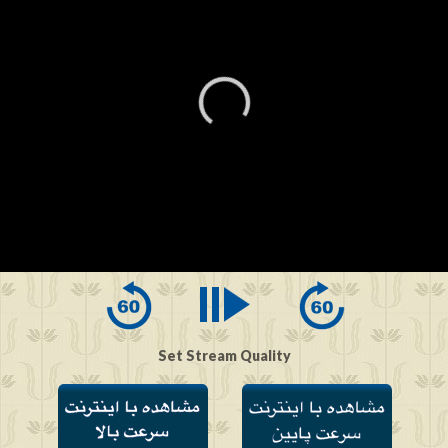
0
seconds
of
0
seconds
Set Stream Quality